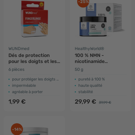
-25%
WUNDmed
HealthyWorld®
Dés de protection
100 % NMN -
pour les doigts et les
nicotinamide
orteils
mononucleotide
6 pièces
50 g
pour protéger les doigts blessés
pureté à 100 %
imperméable
haute qualité
agréable à porter
stabilité
1,99 €
29,99 €
39,99 €
-14%