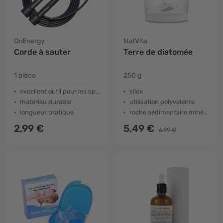
OnEnergy
NatVita
Corde à sauter
Terre de diatomée
1 pièce
250 g
excellent outil pour les sportifs
silex
matériau durable
utilisation polyvalente
longueur pratique
roche sédimentaire minérale
2,99 €
5,49 €
6,99 €