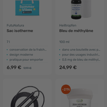
FutuNatura
Heiltropfen
Sac isotherme
Bleu de méthylène
7 l
100 ml
conservation de la fraîcheur
dans une bouteille avec pipette
design moderne
pour des usages industriels, de recherche et de laboratoire
pratique pour emporter
0,5 mg de bleu de méthylène dans une goutte
6,99 €
24,99 €
9,99 €
-21%