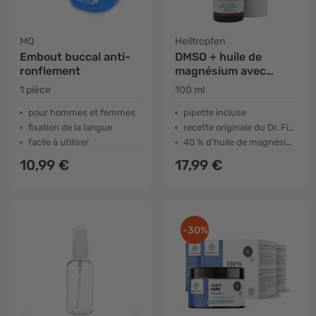
MQ
Heiltropfen
Embout buccal anti-
DMSO + huile de
ronflement
magnésium avec
pipette
1 pièce
100 ml
pour hommes et femmes
pipette incluse
fixation de la langue
recette originale du Dr. Fischer
facile à utiliser
40 % d'huile de magnésium
10,99 €
17,99 €
-30%