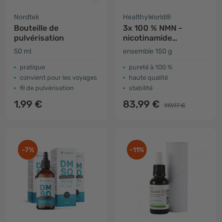
Nordtek
HealthyWorld®
Bouteille de
3x 100 % NMN -
pulvérisation
nicotinamide
mononucleotide
50 ml
ensemble 150 g
pratique
pureté à 100 %
convient pour les voyages
haute qualité
fil de pulvérisation
stabilité
1,99 €
83,99 €
119,97 €
-7%
-11%