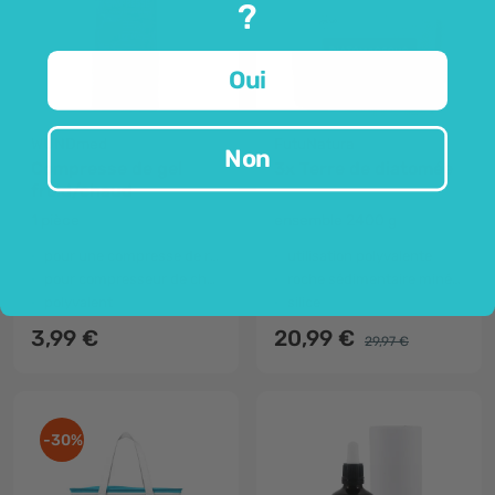
?
Oui
WUNDmed
FutuNatura
Non
Compresse de gel
3x Terre de diatomée
froid/chaud
1 pièce
ensemble 2400 g
pour une compresse de refroidissement
utilisation polyvalente
pour compresseur de chauffage
roche sédimentaire minérale
polyvalent
silice
3,99 €
20,99 €
29,97 €
-30%