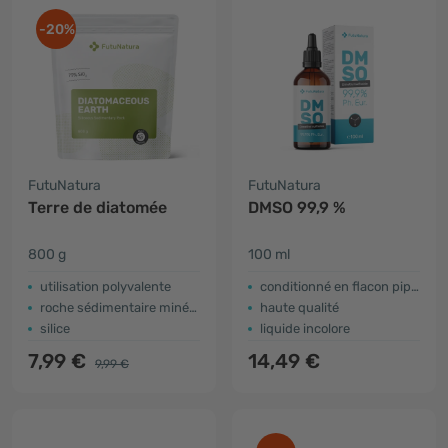
-20%
FutuNatura
FutuNatura
Terre de diatomée
DMSO 99,9 %
800 g
100 ml
utilisation polyvalente
conditionné en flacon pipette
roche sédimentaire minérale
haute qualité
silice
liquide incolore
7,99 €
14,49 €
9,99 €