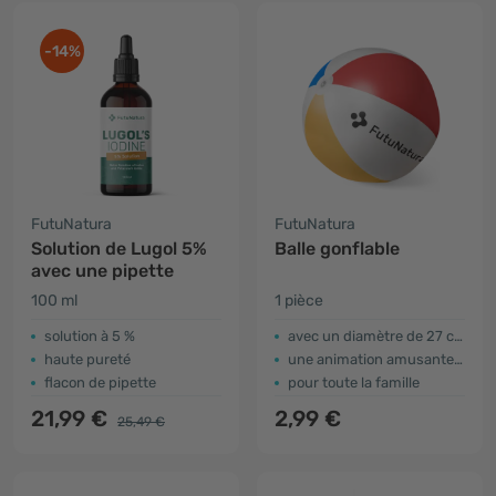
-14%
FutuNatura
FutuNatura
Solution de Lugol 5%
Balle gonflable
avec une pipette
100 ml
1 pièce
solution à 5 %
avec un diamètre de 27 cm
haute pureté
une animation amusante sur la plage
flacon de pipette
pour toute la famille
21,99 €
2,99 €
25,49 €