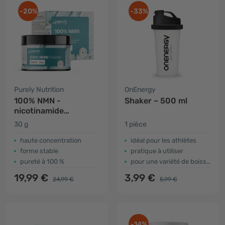
-20%
-33%
Purely Nutrition
OnEnergy
100% NMN -
Shaker – 500 ml
nicotinamide
mononucléotide
30 g
1 pièce
haute concentration
idéal pour les athlètes
forme stable
pratique à utiliser
pureté à 100 %
pour une variété de boissons
19,99 €
3,99 €
24,99 €
5,99 €
-14%