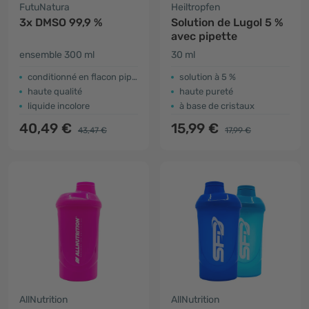
FutuNatura
Heiltropfen
3x DMSO 99,9 %
Solution de Lugol 5 %
avec pipette
ensemble 300 ml
30 ml
conditionné en flacon pipette
solution à 5 %
haute qualité
haute pureté
liquide incolore
à base de cristaux
40,49 €
15,99 €
43,47 €
17,99 €
AllNutrition
AllNutrition