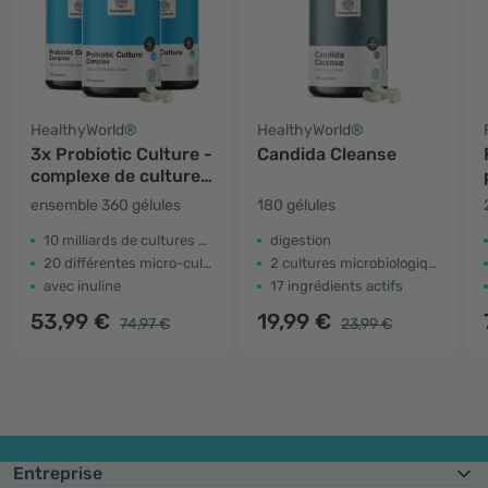
HealthyWorld®
HealthyWorld®
3x Probiotic Culture -
Candida Cleanse
complexe de cultures
microbiologiques
ensemble 360 gélules
180 gélules
10 milliards de cultures dans chaque gélule
digestion
20 différentes micro-cultures
2 cultures microbiologiques
avec inuline
17 ingrédients actifs
53,99 €
19,99 €
74,97 €
23,99 €
Entreprise