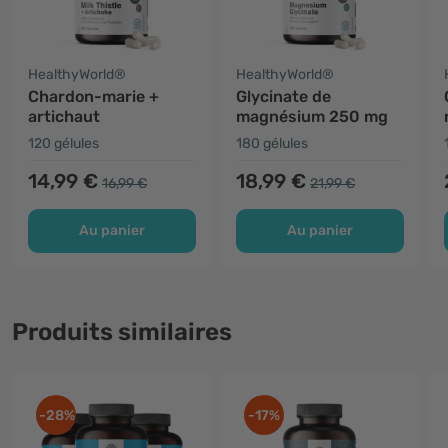
HealthyWorld®
HealthyWorld®
Chardon-marie +
Glycinate de
artichaut
magnésium 250 mg
120 gélules
180 gélules
14,99 €
18,99 €
16,99 €
21,99 €
Au panier
Au panier
Produits similaires
-28%
-17%