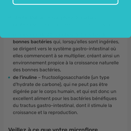
Probiotic Culture – complexe de culture
microbienne
est un complexe unique contenant :
un mélange de 20 souches différentes de
bonnes bactéries
qui, lorsqu'elles sont ingérées,
se dirigent vers le système gastro-intestinal où
elles commencent à se multiplier, créant ainsi un
environnement propice à la croissance naturelle
des bonnes bactéries,
de l'inuline
– fructooligosaccharide (un type
d'hydrate de carbone), qui ne peut pas être
digérée par le corps humain, et qui est donc un
excellent aliment pour les bactéries bénéfiques
du tractus gastro-intestinal, dont il stimule la
croissance et la reproduction.
Veillez à ce que votre microflore