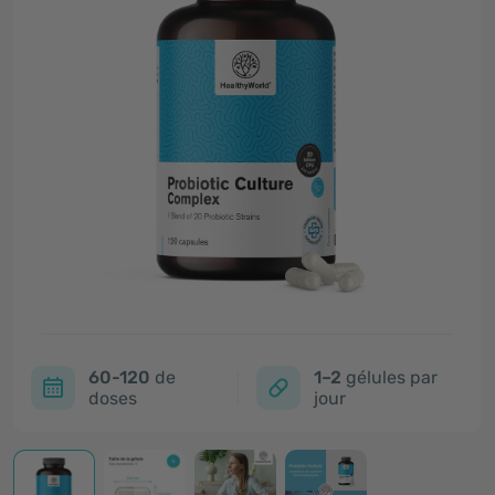
60-120
de
1–2
gélules par
doses
jour