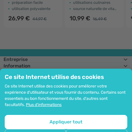
préparation facile
utilisations culinaires
utilisation polyvalente
source naturelle de vitamine C
26,99 €
10,99 €
44,97 €
16,49 €
Entreprise
Information
Rejoignez-nous
Ce site Internet utilise des cookies
Assistance et commandes
Ce site Internet utilise des cookies pour améliorer votre
expérience d'utilisateur et vous fournir du contenu. Certains sont
essentiels au bon fonctionnement du site, d'autres sont
Possibilité de paiement par carte. Protection garantie des données
facultatifs.
Plus d'informations
personnelles via le cryptage SSL.
Droit d'auteur© 2012 - 2026   |   Be Healthy Group d.o.o.
Plan du site
Utilisation des cookies
Configuration des cookies
Appliquer tout