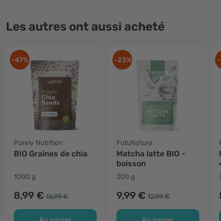
Les autres ont aussi acheté
-47%
-23%
-
Purely Nutrition
FutuNatura
BIO Graines de chia
Matcha latte BIO -
boisson
1000 g
200 g
8,99 €
9,99 €
16,99 €
12,99 €
Au panier
Au panier