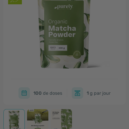
100
de doses
1
g par jour