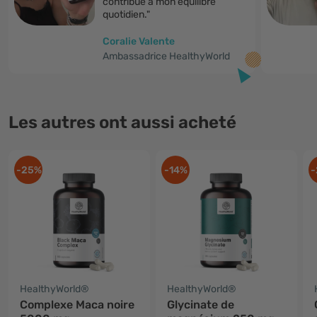
contribue à mon équilibre
quotidien."
Coralie Valente
Ambassadrice HealthyWorld
Les autres ont aussi acheté
-25%
-14%
-
HealthyWorld®
HealthyWorld®
Complexe Maca noire
Glycinate de