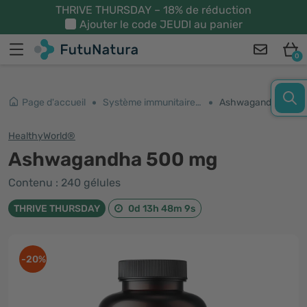
THRIVE THURSDAY – 18% de réduction
Ajouter le code
JEUDI
au panier
0
Page d'accueil
Système immunitaire et énergie
Ashwagandha 500 mg
HealthyWorld®
Ashwagandha 500 mg
Contenu : 240 gélules
THRIVE THURSDAY
0d 13h 48m 8s
-20%