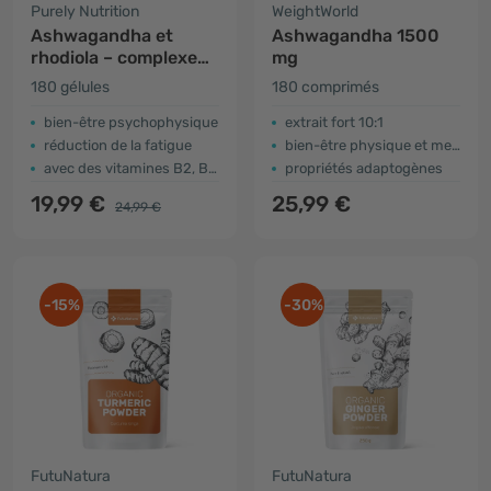
Purely Nutrition
WeightWorld
Ashwagandha et
Ashwagandha 1500
rhodiola – complexe
mg
pour performance
180 gélules
180 comprimés
physique et mentale
bien-être psychophysique
extrait fort 10:1
réduction de la fatigue
bien-être physique et mental
avec des vitamines B2, B5 et B6
propriétés adaptogènes
19,99 €
25,99 €
24,99 €
-15%
-30%
FutuNatura
FutuNatura