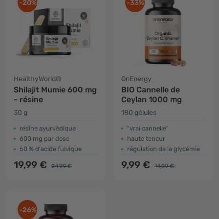
-20%
-33%
HealthyWorld®
OnEnergy
Shilajit Mumie 600 mg
BIO Cannelle de
- résine
Ceylan 1000 mg
30 g
180 gélules
résine ayurvédique
"vrai cannelle"
600 mg par dose
haute teneur
50 % d'acide fulvique
régulation de la glycémie
19,99 €
9,99 €
24,99 €
14,99 €
-26%