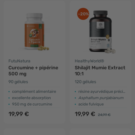
-20%
FutuNatura
HealthyWorld®
Curcumine + pipérine
Shilajit Mumie Extract
500 mg
10:1
90 gélules
120 gélules
complément alimentaire
résine ayurvédique précieuse
excellente absorption
Asphaltum punjabianum
950 mg de curcumine
acide fulvique
19,99 €
19,99 €
24,99 €