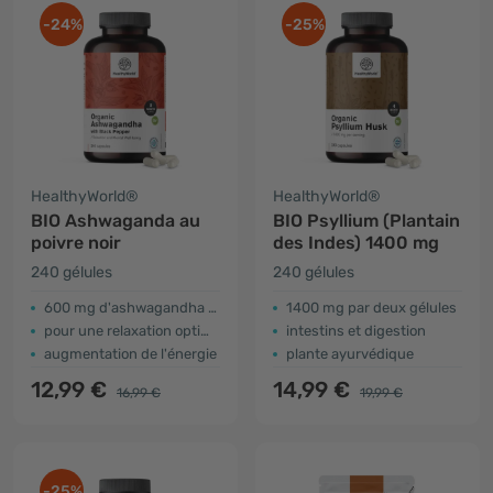
-24%
-25%
HealthyWorld®
HealthyWorld®
BIO Ashwaganda au
BIO Psyllium (Plantain
poivre noir
des Indes) 1400 mg
240 gélules
240 gélules
600 mg d'ashwagandha par gélule
1400 mg par deux gélules
pour une relaxation optimale
intestins et digestion
augmentation de l'énergie
plante ayurvédique
12,99 €
14,99 €
16,99 €
19,99 €
-25%