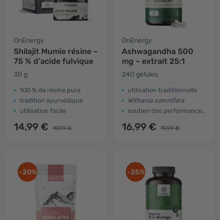
OnEnergy
OnEnergy
Shilajit Mumie résine –
Ashwagandha 500
75 % d'acide fulvique
mg – extrait 25:1
30 g
240 gélules
100 % de résine pure
utilisation traditionnelle
tradition ayurvédique
Withania somnifera
utilisation facile
soutien des performances physiques et mentales
14,99 €
16,99 €
19,99 €
19,99 €
-20%
-25%