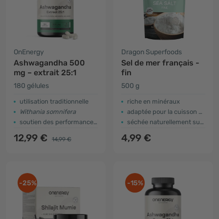
OnEnergy
Dragon Superfoods
Ashwagandha 500
Sel de mer français -
mg – extrait 25:1
fin
180 gélules
500 g
utilisation traditionnelle
riche en minéraux
Withania somnifera
adaptée pour la cuisson et la pâtisserie
soutien des performances physiques et mentales
séchée naturellement sur de l'argile
12,99 €
4,99 €
14,99 €
-25%
-15%