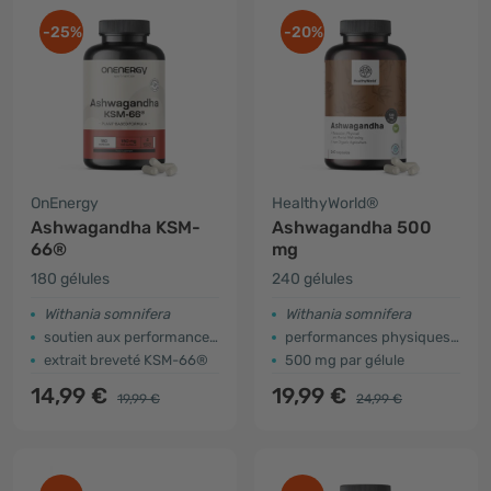
-25%
-20%
OnEnergy
HealthyWorld®
Ashwagandha KSM-
Ashwagandha 500
66®
mg
180 gélules
240 gélules
Withania somnifera
Withania somnifera
soutien aux performances physiques et mentales
performances physiques et mentales
extrait breveté KSM-66®
500 mg par gélule
14,99 €
19,99 €
19,99 €
24,99 €