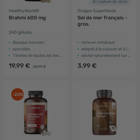
En rupture de stock
HealthyWorld®
Dragon Superfoods
Brahmi 600 mg
Sel de mer français -
gros,
240 gélules
Bacopa monnieri
riche en minéraux
ayurvéda
adapté à la cuisson et à la pâtisserie
"l'herbe de toutes les herbes"
séché naturellement sur de l'argile
19,99 €
3,99 €
22,99 €
-20%