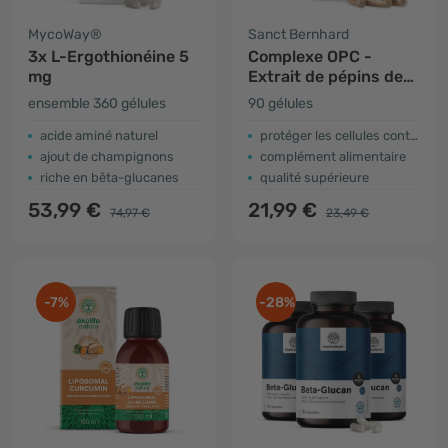
MycoWay®
Sanct Bernhard
3x L-Ergothionéine 5
Complexe OPC -
mg
Extrait de pépins de
raisin
ensemble 360 gélules
90 gélules
acide aminé naturel
protéger les cellules contre les radicaux libres
ajout de champignons
complément alimentaire
riche en bêta-glucanes
qualité supérieure
53,99 €
21,99 €
74,97 €
23,49 €
-7%
-28%