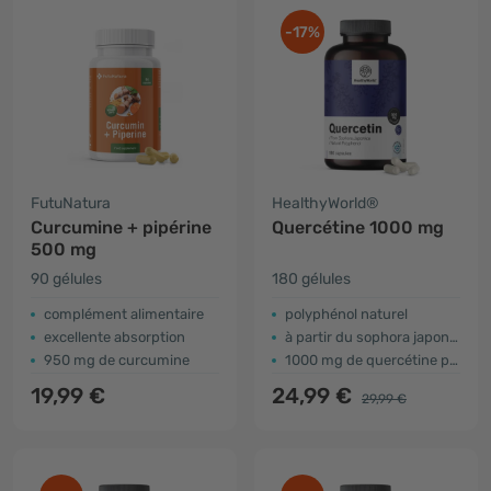
-17%
FutuNatura
HealthyWorld®
Curcumine + pipérine
Quercétine 1000 mg
500 mg
90 gélules
180 gélules
complément alimentaire
polyphénol naturel
excellente absorption
à partir du sophora japonais
950 mg de curcumine
1000 mg de quercétine pour 2 gélules
19,99 €
24,99 €
29,99 €