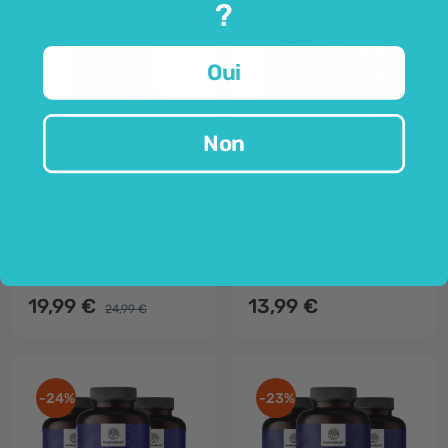
?
Oui
MycoWay®
Nature Love
Non
L-Ergothionéine 5 mg
OPC - pépins de raisin
120 gélules
90 gélules
acide aminé naturel
haute concentration d'OPC
ajout de champignons
antioxydant
riche en bêta-glucanes
100 % végan
19,99 €
13,99 €
24,99 €
-24%
-23%