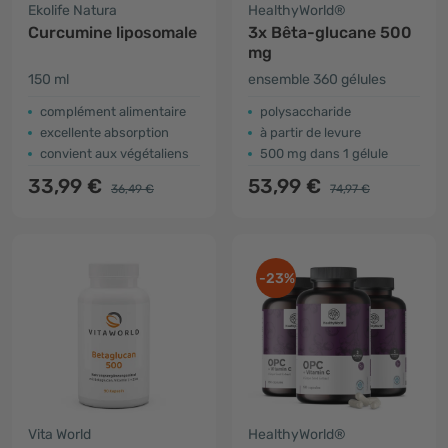
Ekolife Natura
HealthyWorld®
Curcumine liposomale
3x Bêta-glucane 500
mg
150 ml
ensemble 360 gélules
complément alimentaire
polysaccharide
excellente absorption
à partir de levure
convient aux végétaliens
500 mg dans 1 gélule
33,99 €
53,99 €
36,49 €
74,97 €
-23%
Vita World
HealthyWorld®