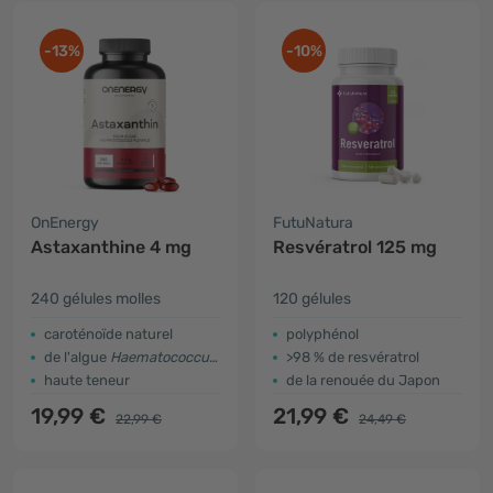
-13%
-10%
OnEnergy
FutuNatura
Astaxanthine 4 mg
Resvératrol 125 mg
240 gélules molles
120 gélules
caroténoïde naturel
polyphénol
de l'algue
Haematococcus pluvialis
>98 % de resvératrol
haute teneur
de la renouée du Japon
19,99 €
21,99 €
22,99 €
24,49 €