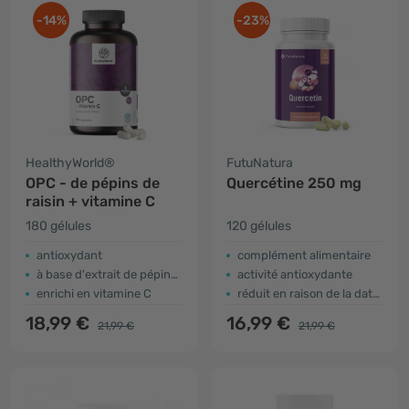
-14%
-23%
HealthyWorld®
FutuNatura
OPC - de pépins de
Quercétine 250 mg
raisin + vitamine C
180 gélules
120 gélules
antioxydant
complément alimentaire
à base d'extrait de pépins de raisin
activité antioxydante
enrichi en vitamine C
réduit en raison de la date d'expiration
18,99 €
16,99 €
21,99 €
21,99 €