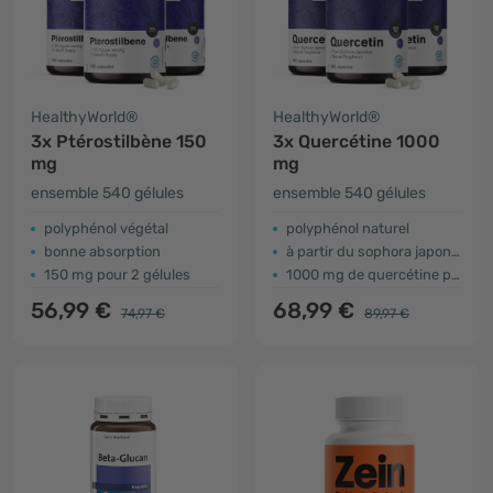
HealthyWorld®
HealthyWorld®
3x Ptérostilbène 150
3x Quercétine 1000
mg
mg
ensemble 540 gélules
ensemble 540 gélules
polyphénol végétal
polyphénol naturel
bonne absorption
à partir du sophora japonais
150 mg pour 2 gélules
1000 mg de quercétine pour 2 gélules
56,99 €
68,99 €
74,97 €
89,97 €