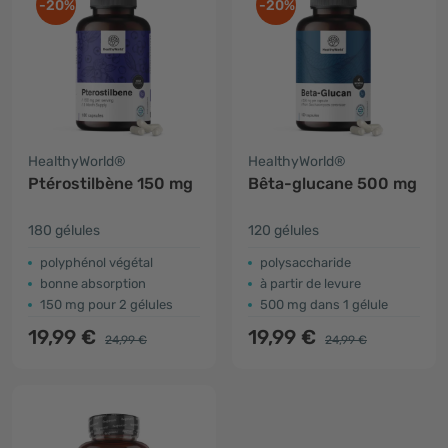
-20%
-20%
HealthyWorld®
HealthyWorld®
Ptérostilbène 150 mg
Bêta-glucane 500 mg
180 gélules
120 gélules
polyphénol végétal
polysaccharide
bonne absorption
à partir de levure
150 mg pour 2 gélules
500 mg dans 1 gélule
19,99 €
19,99 €
24,99 €
24,99 €