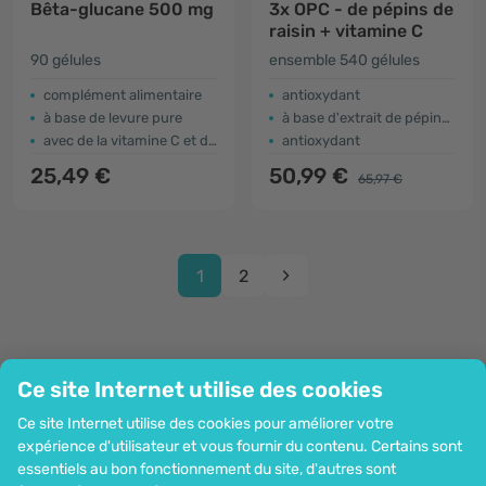
Bêta-glucane 500 mg
3x OPC - de pépins de
raisin + vitamine C
90 gélules
ensemble 540 gélules
complément alimentaire
antioxydant
à base de levure pure
à base d'extrait de pépins de raisin
avec de la vitamine C et du zinc
antioxydant
25,49 €
50,99 €
65,97 €
1
2
Ce site Internet utilise des cookies
Entreprise
Ce site Internet utilise des cookies pour améliorer votre
Information
expérience d'utilisateur et vous fournir du contenu. Certains sont
Rejoignez-nous
essentiels au bon fonctionnement du site, d'autres sont
Assistance et commandes