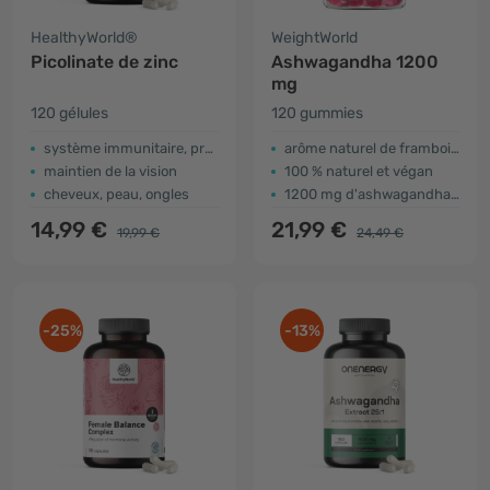
HealthyWorld®
WeightWorld
Picolinate de zinc
Ashwagandha 1200
mg
120 gélules
120 gummies
système immunitaire, protection des cellules
arôme naturel de framboise
maintien de la vision
100 % naturel et végan
cheveux, peau, ongles
1200 mg d'ashwagandha pour 2 gummies
14,99 €
21,99 €
19,99 €
24,49 €
-25%
-13%