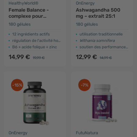
HealthyWorld®
OnEnergy
Female Balance -
Ashwagandha 500
complexe pour
mg – extrait 25:1
femmes
180 gélules
180 gélules
12 ingrédients actifs
utilisation traditionnelle
régulation de l'activité hormonale
Withania somnifera
B6 + acide folique + zinc
soutien des performances physiques et mentales
14,99 €
12,99 €
19,99 €
14,99 €
-15%
-7%
OnEnergy
FutuNatura