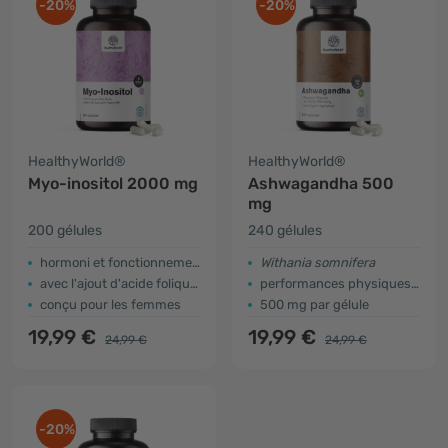
-20%
-20%
HealthyWorld®
HealthyWorld®
Myo-inositol 2000 mg
Ashwagandha 500
mg
200 gélules
240 gélules
hormoni et fonctionnement psychologique
Withania somnifera
avec l'ajout d'acide folique et de vitamine B6
performances physiques et mentales
conçu pour les femmes
500 mg par gélule
19,99 €
19,99 €
24,99 €
24,99 €
-20%