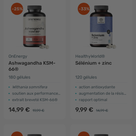
-25%
-33%
OnEnergy
HealthyWorld®
Ashwagandha KSM-
Sélénium + zinc
66®
180 gélules
120 gélules
Withania somnifera
action antioxydante
soutien aux performances physiques et mentales
augmentation de la résistance
extrait breveté KSM-66®
rapport optimal
14,99 €
9,99 €
19,99 €
14,99 €