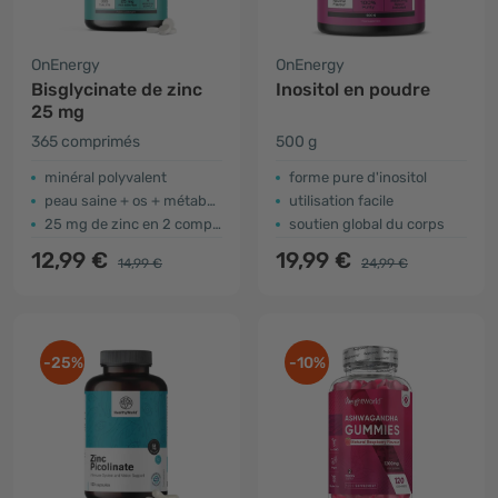
OnEnergy
OnEnergy
Bisglycinate de zinc
Inositol en poudre
25 mg
365 comprimés
500 g
minéral polyvalent
forme pure d'inositol
peau saine + os + métabolisme des macronutriments
utilisation facile
25 mg de zinc en 2 comprimés
soutien global du corps
12,99 €
19,99 €
14,99 €
24,99 €
-25%
-10%