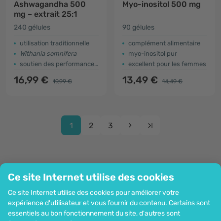
Ashwagandha 500
Myo-inositol 500 mg
mg – extrait 25:1
240 gélules
90 gélules
utilisation traditionnelle
complément alimentaire
Withania somnifera
myo-inositol pur
soutien des performances physiques et mentales
excellent pour les femmes
16,99 €
13,49 €
19,99 €
14,49 €
1
2
3
Ce site Internet utilise des cookies
Entreprise
Ce site Internet utilise des cookies pour améliorer votre
Information
expérience d'utilisateur et vous fournir du contenu. Certains sont
Rejoignez-nous
essentiels au bon fonctionnement du site, d'autres sont
Assistance et commandes