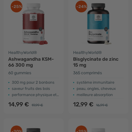
-25%
-24%
HealthyWorld®
HealthyWorld®
Ashwagandha KSM-
Bisglycinate de zinc
66 300 mg
15 mg
60 gummies
365 comprimés
300 mg pour 2 bonbons
système immunitaire
saveur fruits des bois
peau, ongles, cheveux
performance physique et mentale
meilleure absorption
14,99 €
12,99 €
19,99 €
16,99 €
-20%
-25%