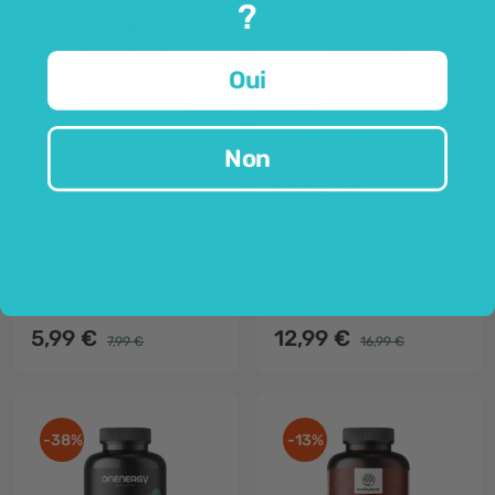
?
Oui
OnEnergy
HealthyWorld®
Non
Inositol 750 mg
BIO Ashwaganda au
poivre noir
30 gélules
240 gélules
absorption excellente
600 mg d'ashwagandha par gélule
750 mg dans 1 gélule
pour une relaxation optimale
aussi connu sous le nom de "vitamine B8"
augmentation de l'énergie
5,99 €
12,99 €
7,99 €
16,99 €
-38%
-13%