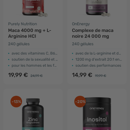
Purely Nutrition
OnEnergy
Maca 4000 mg + L-
Complexe de maca
Arginine HCl
noire 24 000 mg
240 gélules
240 gélules
avec des vitamines C, B6, B12 et du zinc
avec de la L-arginine et du zinc ajoutés
soutien de la sexualité et de la fertilité
1200 mg d'extrait 20:1 en 3 gélules
pour les hommes et les femmes
soutien des performances
19,99 €
14,99 €
24,99 €
19,99 €
-13%
-20%