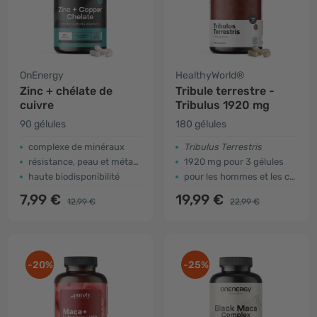
OnEnergy
HealthyWorld®
Zinc + chélate de
Tribule terrestre -
cuivre
Tribulus 1920 mg
90 gélules
180 gélules
complexe de minéraux
Tribulus Terrestris
résistance, peau et métabolisme
1920 mg pour 3 gélules
haute biodisponibilité
pour les hommes et les couples
7,99 €
19,99 €
12,99 €
22,99 €
-20%
-25%