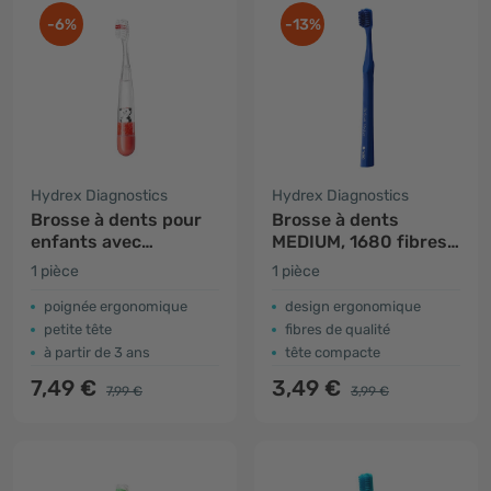
-6%
-13%
Hydrex Diagnostics
Hydrex Diagnostics
Brosse à dents pour
Brosse à dents
enfants avec
MEDIUM, 1680 fibres -
minuteur - rouge
bleu
1 pièce
1 pièce
poignée ergonomique
design ergonomique
petite tête
fibres de qualité
à partir de 3 ans
tête compacte
7,49 €
3,49 €
7,99 €
3,99 €