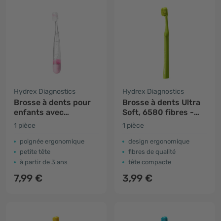
Hydrex Diagnostics
Hydrex Diagnostics
Brosse à dents pour
Brosse à dents Ultra
enfants avec
Soft, 6580 fibres -
minuteur - rose
verte
1 pièce
1 pièce
poignée ergonomique
design ergonomique
petite tête
fibres de qualité
à partir de 3 ans
tête compacte
7,99 €
3,99 €