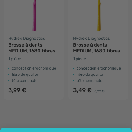
Hydrex Diagnostics
Hydrex Diagnostics
Brosse à dents
Brosse à dents
MEDIUM, 1680 fibres -
MEDIUM, 1680 fibres -
rose
jaune
1 pièce
1 pièce
conception ergonomique
conception ergonomique
fibre de qualité
fibre de qualité
tête compacte
tête compacte
3,99 €
3,49 €
3,99 €