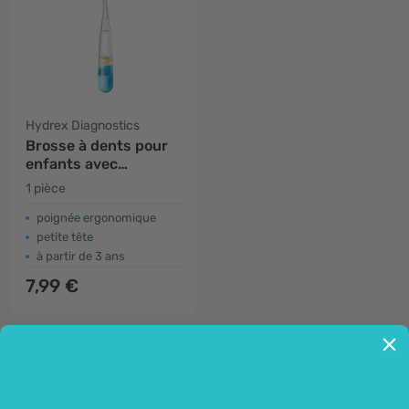
Hydrex Diagnostics
Brosse à dents pour
enfants avec
minuteur - bleu
1 pièce
poignée ergonomique
petite tête
à partir de 3 ans
7,99 €
FILTRE
• 1-8 résultats sur 8 affichés •