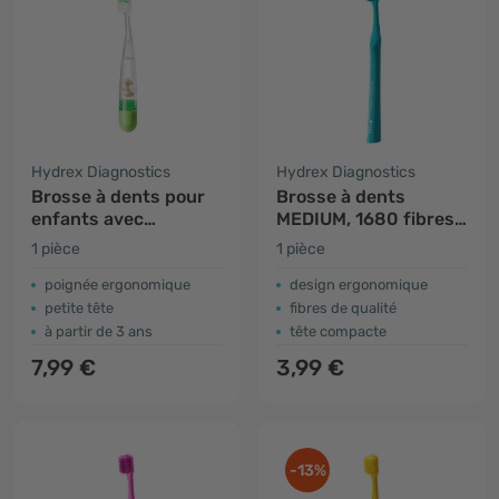
Hydrex Diagnostics
Hydrex Diagnostics
Brosse à dents pour
Brosse à dents
enfants avec
MEDIUM, 1680 fibres -
minuterie - verte
menthe
1 pièce
1 pièce
poignée ergonomique
design ergonomique
petite tête
fibres de qualité
à partir de 3 ans
tête compacte
7,99 €
3,99 €
-13%