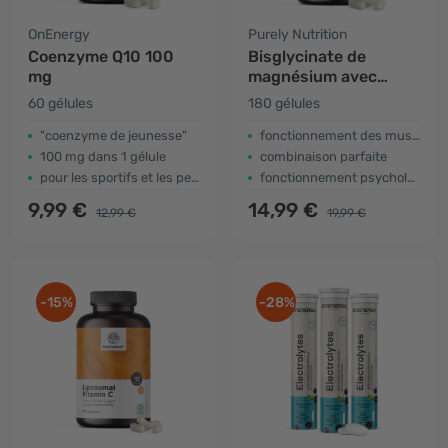
OnEnergy
Purely Nutrition
Coenzyme Q10 100
Bisglycinate de
mg
magnésium avec
vitamine B6
60 gélules
180 gélules
"coenzyme de jeunesse"
fonctionnement des muscles
100 mg dans 1 gélule
combinaison parfaite
pour les sportifs et les personnes âgées
fonctionnement psychologique
9,99 €
14,99 €
12,99 €
19,99 €
-15%
-28%