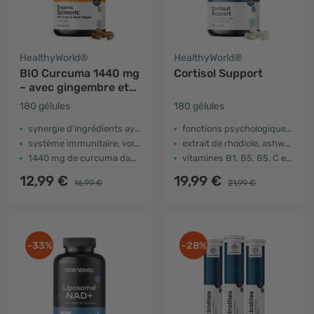
HealthyWorld®
HealthyWorld®
BIO Curcuma 1440 mg
Cortisol Support
– avec gingembre et
poivre noir
180 gélules
180 gélules
synergie d'ingrédients ayurvédiques
fonctions psychologiques et cognitives
système immunitaire, voies respiratoires, système circulatoire
extrait de rhodiole, ashwagandha
1440 mg de curcuma dans 2 gélules
vitamines B1, B5, B5, C et zinc
12,99 €
19,99 €
16,99 €
21,99 €
-33%
-28%