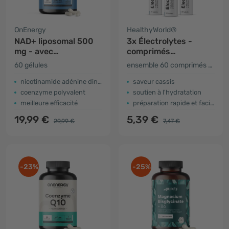
OnEnergy
HealthyWorld®
NAD+ liposomal 500
3x Électrolytes -
mg - avec
comprimés
triméthylglycine
effervescents
60 gélules
ensemble 60 comprimés effervescents
nicotinamide adénine dinucléotide
saveur cassis
coenzyme polyvalent
soutien à l'hydratation
meilleure efficacité
préparation rapide et facile
19,99 €
5,39 €
29,99 €
7,47 €
-23%
-25%