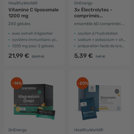
HealthyWorld®
OnEnergy
Vitamine C liposomale
3x Électrolytes -
1200 mg
comprimés
effervescents
240 gélules
ensemble 60 comprimés effervescents
avec extrait d'églantier
soutien à l'hydratation
système immunitaire, plus d'énergie
sodium + potassium + chlorure
1200 mg pour 2 gélules
préparation facile de la boisson
21,99 €
5,39 €
25,99 €
7,47 €
-14%
-20%
OnEnergy
HealthyWorld®