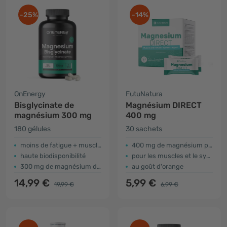
-25%
-14%
OnEnergy
FutuNatura
Bisglycinate de
Magnésium DIRECT
magnésium 300 mg
400 mg
180 gélules
30 sachets
moins de fatigue + muscles + système nerveux
400 mg de magnésium par sachet
haute biodisponibilité
pour les muscles et le système nerveux
300 mg de magnésium dans 3 gélules
au goût d'orange
14,99 €
5,99 €
19,99 €
6,99 €