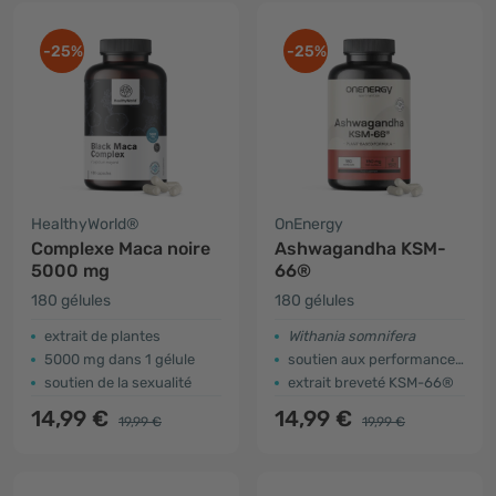
-25%
-25%
HealthyWorld®
OnEnergy
Complexe Maca noire
Ashwagandha KSM-
5000 mg
66®
180 gélules
180 gélules
extrait de plantes
Withania somnifera
5000 mg dans 1 gélule
soutien aux performances physiques et mentales
soutien de la sexualité
extrait breveté KSM-66®
14,99 €
14,99 €
19,99 €
19,99 €