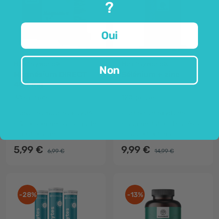
?
Oui
HealthyWorld®
HealthyWorld®
Non
Magnésium DIRECT
Sélénium + zinc
400 mg
30 sachets
120 gélules
pour les muscles + système nerveux
action antioxydante
à consommer sans liquide
augmentation de la résistance
goût orange
rapport optimal
5,99 €
9,99 €
6,99 €
14,99 €
-28%
-13%