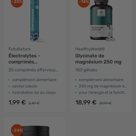
-20%
-14%
FutuNatura
HealthyWorld®
Électrolytes -
Glycinate de
comprimés
magnésium 250 mg
effervescents
20 comprimés effervescents
180 gélules
complément alimentaire
complément alimentaire
saveur cassis
250 mg de magnésium en 2 gélules
hydratation de du corps
pour l'énergie et la fonction musculaire
1,99 €
18,99 €
2,49 €
21,99 €
-24%