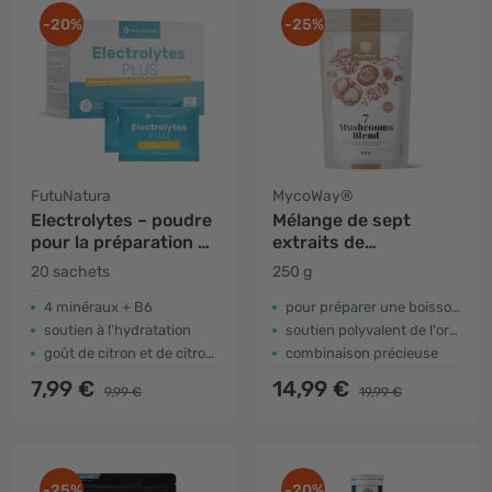
-20%
-25%
FutuNatura
MycoWay®
Electrolytes – poudre
Mélange de sept
pour la préparation de
extraits de
boissons
champignons en
20 sachets
250 g
poudre
4 minéraux + B6
pour préparer une boisson ou un thé
soutien à l'hydratation
soutien polyvalent de l'organisme
goût de citron et de citron vert
combinaison précieuse
7,99 €
14,99 €
9,99 €
19,99 €
-25%
-20%