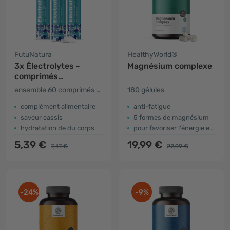
FutuNatura
HealthyWorld®
3x Électrolytes -
Magnésium complexe
comprimés
effervescents
ensemble 60 comprimés effervescents
180 gélules
complément alimentaire
anti-fatigue
saveur cassis
5 formes de magnésium
hydratation de du corps
pour favoriser l'énergie et la fonction musculaire
5,39 €
19,99 €
7,47 €
22,99 €
-24%
-9%