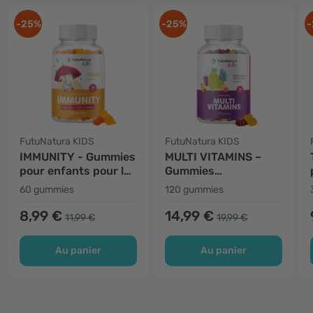
-25%
-25%
-
FutuNatura KIDS
FutuNatura KIDS
IMMUNITY - Gummies
MULTI VITAMINS –
pour enfants pour le
Gummies
système immunitaire
multivitaminés pour
60 gummies
120 gummies
enfants
8,99 €
14,99 €
11,99 €
19,99 €
Au panier
Au panier