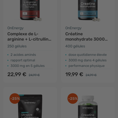
OnEnergy
OnEnergy
Complexe de L-
Créatine
arginine + L-citrulline
monohydrate 3000
3000 mg
mg GIGA CAPS
250 gélules
400 gélules
2 acides aminés
dose quotidienne élevée
rapport optimal
3000 mg dans 4 gélules
3000 mg en 5 gélules
performance physique
22,99 €
19,99 €
24,99 €
24,99 €
-25%
-25%