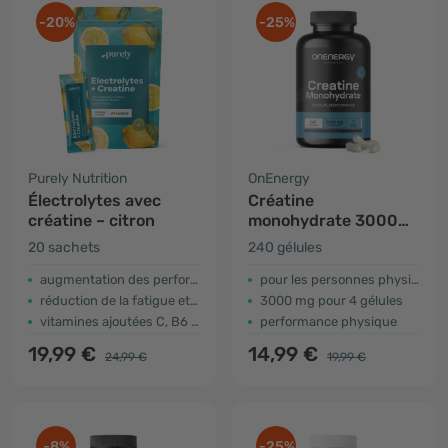
-20%
-25%
Purely Nutrition
OnEnergy
Électrolytes avec
Créatine
créatine – citron
monohydrate 3000
mg
20 sachets
240 gélules
augmentation des performances physiques
pour les personnes physiquement actives
réduction de la fatigue et de l'épuisement
3000 mg pour 4 gélules
vitamines ajoutées C, B6 et B12
performance physique
19,99 €
14,99 €
24,99 €
19,99 €
-8%
-25%