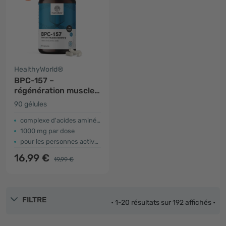
HealthyWorld®
BPC-157 –
régénération muscles
et articulations
90 gélules
complexe d'acides aminés 15
1000 mg par dose
pour les personnes actives
16,99 €
19,99 €
FILTRE
• 1-20 résultats sur 192 affichés •