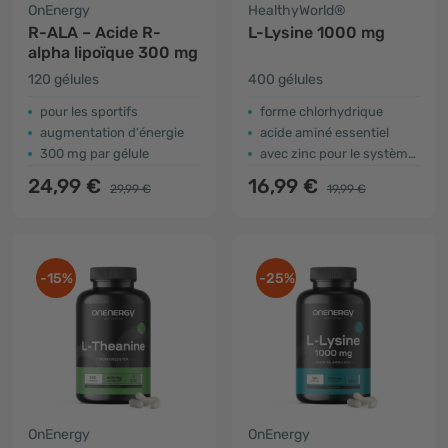
OnEnergy
HealthyWorld®
R-ALA – Acide R-
L-Lysine 1000 mg
alpha lipoïque 300 mg
120 gélules
400 gélules
pour les sportifs
forme chlorhydrique
augmentation d'énergie
acide aminé essentiel
300 mg par gélule
avec zinc pour le système immunitaire
24,99 €
16,99 €
29,99 €
19,99 €
-15%
-25%
OnEnergy
OnEnergy