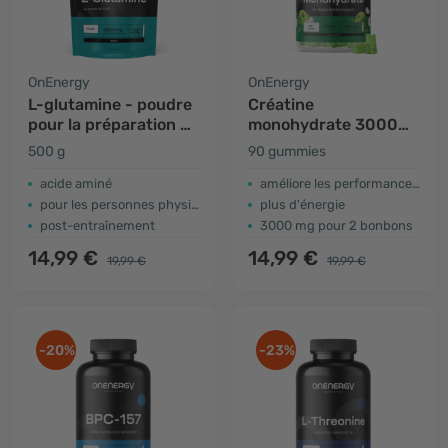
OnEnergy
OnEnergy
L-glutamine - poudre
Créatine
pour la préparation de
monohydrate 3000
boissons
mg – pomme
500 g
90 gummies
acide aminé
améliore les performances physiques
pour les personnes physiquement actives
plus d'énergie
post-entraînement
3000 mg pour 2 bonbons
14,99 €
14,99 €
19,99 €
19,99 €
-20%
-23%