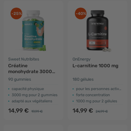
-25%
-40%
Sweet Nutribites
OnEnergy
Créatine
L-carnitine 1000 mg
monohydrate 3000
mg – pomme
90 gummies
180 gélules
capacité physique
pour les personnes actives
3000 mg pour 2 gummies
forte concentration
adapté aux végétaliens
1000 mg pour 2 gélules
14,99 €
14,99 €
19,99 €
24,99 €