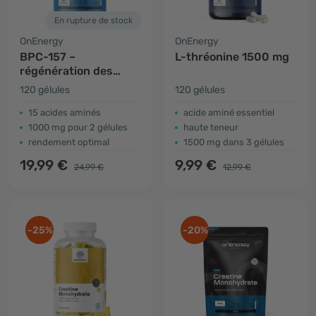
En rupture de stock
OnEnergy
OnEnergy
BPC-157 –
L-thréonine 1500 mg
régénération des
muscles et des
120 gélules
120 gélules
articulations
15 acides aminés
acide aminé essentiel
1000 mg pour 2 gélules
haute teneur
rendement optimal
1500 mg dans 3 gélules
19,99 €
9,99 €
24,99 €
12,99 €
-25%
-20%