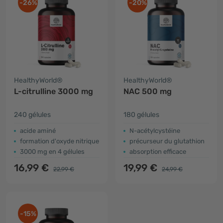
-26%
-20%
HealthyWorld®
HealthyWorld®
L-citrulline 3000 mg
NAC 500 mg
240 gélules
180 gélules
acide aminé
N-acétylcystéine
formation d'oxyde nitrique
précurseur du glutathion
3000 mg en 4 gélules
absorption efficace
16,99 €
19,99 €
22,99 €
24,99 €
-15%