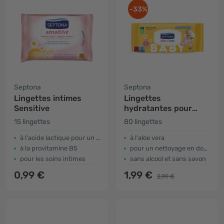
-33%
Septona
Septona
Lingettes intimes
Lingettes
Sensitive
hydratantes pour
bébé à la camomille
15 lingettes
80 lingettes
à l'acide lactique pour un pH naturel
à l'aloe vera
à la provitamine B5
pour un nettoyage en douceur
pour les soins intimes
sans alcool et sans savon
0,99 €
1,99 €
2,99 €