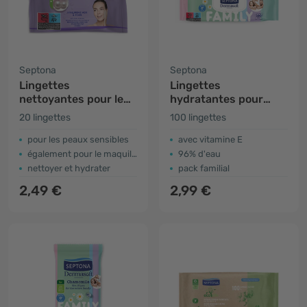
Septona
Septona
Lingettes
Lingettes
nettoyantes pour le
hydratantes pour
visage à l'acide
bébé Dermasoft
20 lingettes
100 lingettes
hyaluronique
pour les peaux sensibles
avec vitamine E
également pour le maquillage résistant à l'eau
96% d'eau
nettoyer et hydrater
pack familial
2,49 €
2,99 €