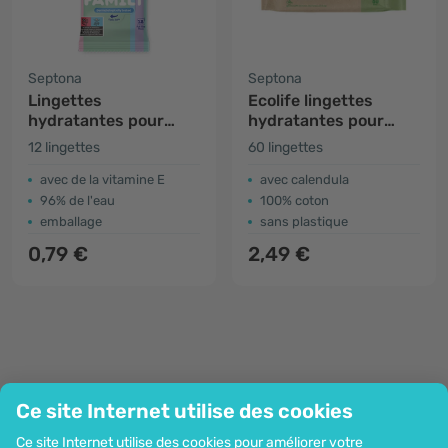
Septona
Septona
Lingettes
Ecolife lingettes
hydratantes pour
hydratantes pour
bébé Dermasoft
enfants -
12 lingettes
60 lingettes
biodégradables
avec de la vitamine E
avec calendula
96% de l'eau
100% coton
emballage
sans plastique
0,79 €
2,49 €
Ce site Internet utilise des cookies
Entreprise
Ce site Internet utilise des cookies pour améliorer votre