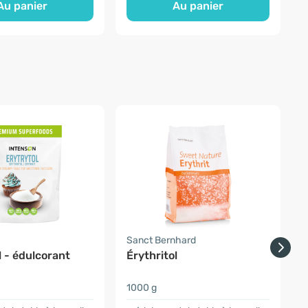
Au panier
Au panier
Sanct Bernhard
P
l - édulcorant
Érythritol
É
é
1000 g
1