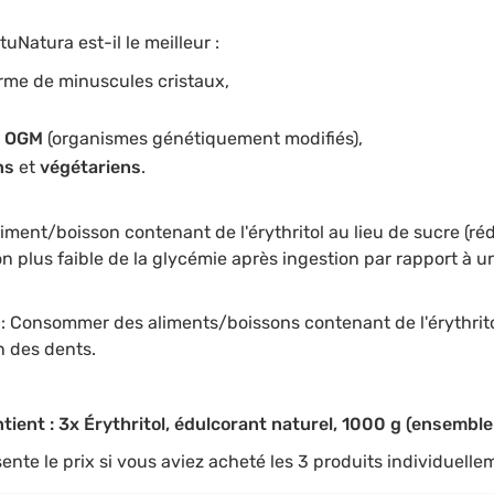
tuNatura est-il le meilleur :
orme de minuscules cristaux,
s OGM
(organismes génétiquement modifiés),
ns
et
végétariens
.
ment/boisson contenant de l'érythritol au lieu de sucre (ré
 plus faible de la glycémie après ingestion par rapport à u
 Consommer des aliments/boissons contenant de l'érythritol
on des dents.
ntient : 3x Érythritol, édulcorant naturel, 1000 g (ensembl
sente le prix si vous aviez acheté les 3 produits individuelle