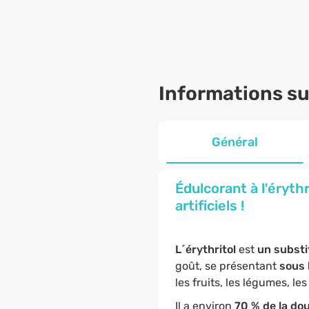
Informations sur
Général
Édulcorant à l'érythr
artificiels !
L´érythritol
est
un substi
goût, se présentant
sous 
les fruits, les légumes, l
Il a environ
70 % de la do