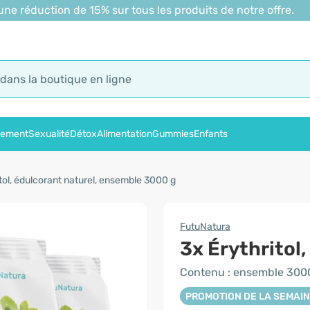
 réduction de 15% sur tous les produits de notre offre.
sement
Sexualité
Détox
Alimentation
Gummies
Enfants
tol, édulcorant naturel, ensemble 3000 g
FutuNatura
3x Érythritol
Contenu : ensemble 300
PROMOTION DE LA SEMAI