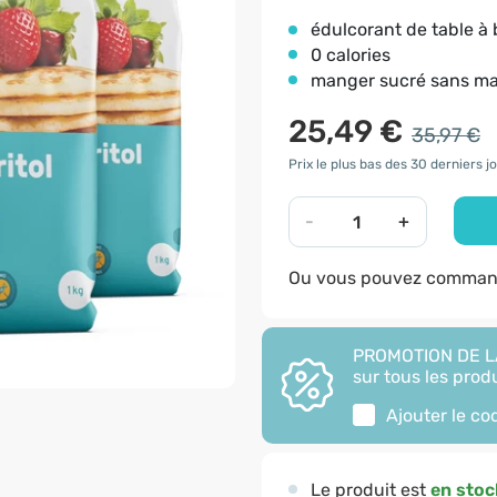
édulcorant de table à 
0 calories
manger sucré sans ma
25,49 €
35,97 €
Prix le plus bas des 30 derniers j
-
+
Ou vous pouvez command
PROMOTION DE LA
sur tous les produ
Ajouter le c
Le produit est
en stoc