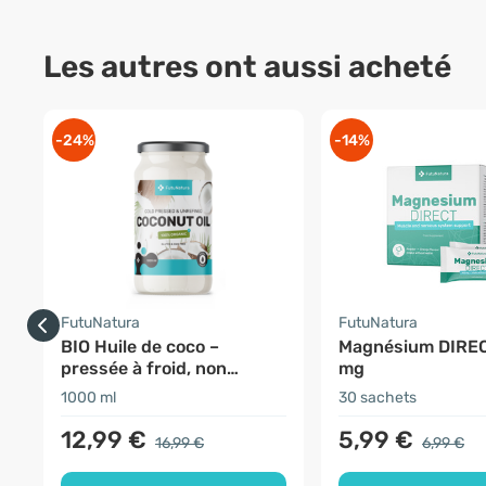
Les autres ont aussi acheté
-24%
-14%
FutuNatura
FutuNatura
BIO Huile de coco –
Magnésium DIRE
pressée à froid, non
mg
raffinée
1000 ml
30 sachets
12,99 €
5,99 €
16,99 €
6,99 €