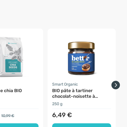
-
a
Smart Organic
F
e chia BIO
BIO pâte à tartiner
chocolat-noisette à
l'érythritol
250 g
2
6,49 €
10,99 €