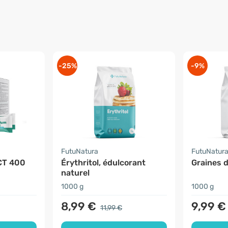
-25%
-9%
FutuNatura
FutuNatur
CT 400
Érythritol, édulcorant
Graines d
naturel
1000 g
1000 g
8,99 €
9,99 €
11,99 €