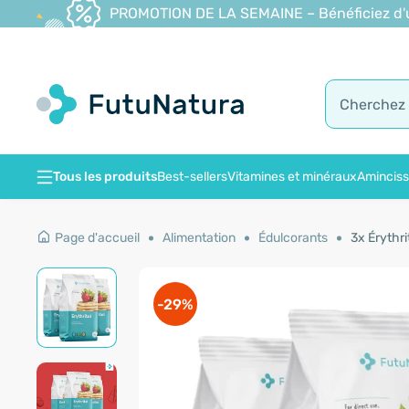
PROMOTION DE LA SEMAINE – Bénéficiez d'une
Tous les produits
Best-sellers
Vitamines et minéraux
Amincis
Page d'accueil
Alimentation
Édulcorants
3x Érythri
-29%