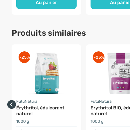
Au panier
Au panie
Produits similaires
-25%
-23%
FutuNatura
FutuNatura
Érythritol, édulcorant
Erythritol BIO, é
naturel
naturel
1000 g
1000 g