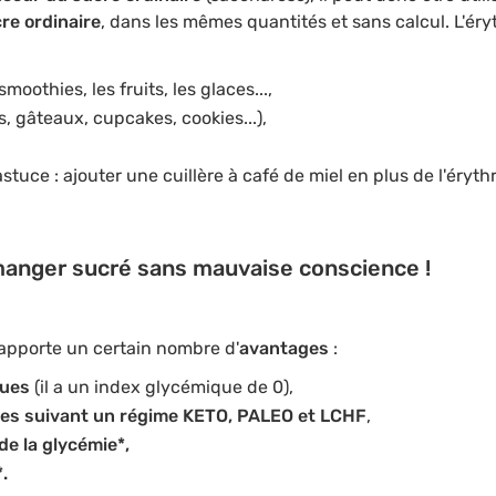
cre ordinaire
, dans les mêmes quantités et sans calcul. L'éryth
moothies, les fruits, les glaces...,
s, gâteaux, cupcakes, cookies...),
stuce : ajouter une cuillère à café de miel en plus de l'érythr
 manger sucré sans mauvaise conscience !
ol apporte un certain nombre d'
avantages
:
ques
(il a un index glycémique de 0),
es suivant un régime KETO, PALEO et LCHF
,
e la glycémie*,
.