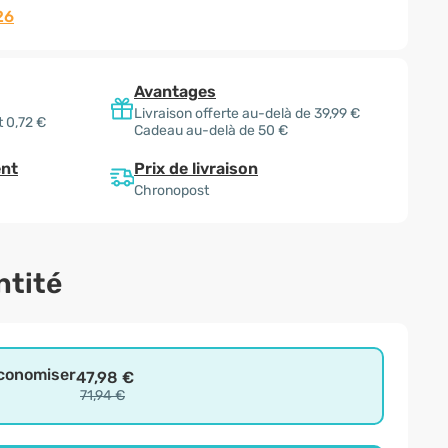
26
Avantages
Livraison offerte au-delà de 39,99 €
 0,72 €
Cadeau au-delà de 50 €
Prix de livraison
nt
Chronopost
ntité
économiser
47,98 €
71,94 €