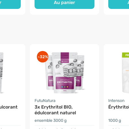
r
Au panier
-32%
FutuNatura
Intenson
dulcorant
3x Erythritol BIO,
Érythrito
édulcorant naturel
ensemble 3000 g
1000 g