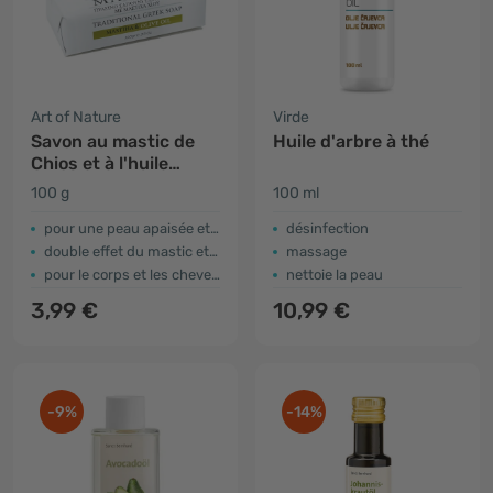
Art of Nature
Virde
Savon au mastic de
Huile d'arbre à thé
Chios et à l'huile
d'olive
100 g
100 ml
pour une peau apaisée et nourrie
désinfection
double effet du mastic et de l'huile d'olive
massage
pour le corps et les cheveux
nettoie la peau
3,99 €
10,99 €
-9%
-14%