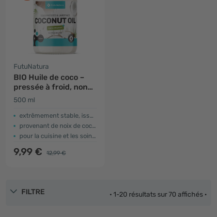
FutuNatura
BIO Huile de coco –
pressée à froid, non
raffinée
500 ml
extrêmement stable, issue de noix de coco fraîches
provenant de noix de coco fraîches
pour la cuisine et les soins de la peau
9,99 €
12,99 €
FILTRE
• 1-20 résultats sur 70 affichés •