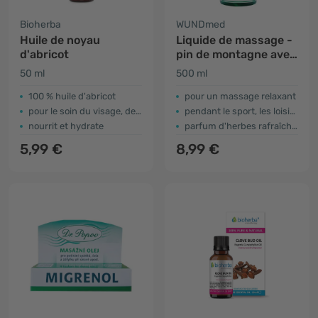
Bioherba
WUNDmed
Huile de noyau
Liquide de massage -
d'abricot
pin de montagne avec
arnica
50 ml
500 ml
100 % huile d'abricot
pour un massage relaxant
pour le soin du visage, des cheveux et du corps
pendant le sport, les loisirs ou en voyage
nourrit et hydrate
parfum d'herbes rafraîchissant
5,99 €
8,99 €