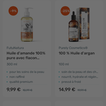
-9%
-25%
FutuNatura
Purely Cosmetics®
Huile d'amande 100%
100 % Huile d'argan
pure avec flacon
pompe
300 ml
100 ml
pour les soins de la peau
soin de la peau et des cheveux
non raffiné
nourrit, hydrate et régénère
qualité premium
pressé à froid
9,99 €
14,99 €
10,99 €
19,99 €