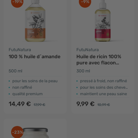
-19%
-9%
FutuNatura
FutuNatura
100 % huile d´amande
Huile de ricin 100%
pure avec flacon
pompe
500 ml
300 ml
​pour les soins de la peau
pressé à froid, non raffiné
non raffiné
pour les soins des cheveux et du cuir chevelu
qualité premium
maintient une peau saine
14,49 €
9,99 €
17,99 €
10,99 €
-23%