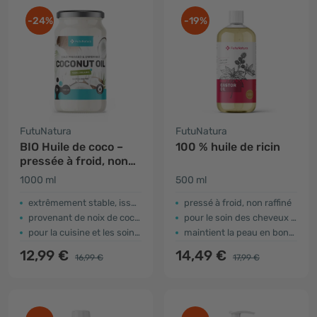
-24%
-19%
FutuNatura
FutuNatura
BIO Huile de coco –
100 % huile de ricin
pressée à froid, non
raffinée
1000 ml
500 ml
extrêmement stable, issue de noix de coco fraîches
pressé à froid, non raffiné
provenant de noix de coco fraîches
pour le soin des cheveux et du cuir chevelu
pour la cuisine et les soins de la peau
maintient la peau en bonne santé
12,99 €
14,49 €
16,99 €
17,99 €