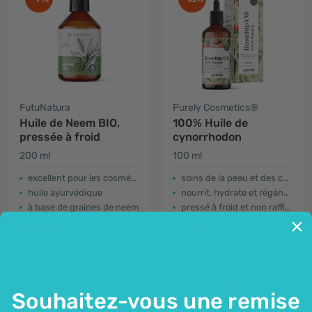
FutuNatura
Purely Cosmetics®
Huile de Neem BIO,
100% Huile de
pressée à froid
cynorrhodon
200 ml
100 ml
excellent pour les cosmétiques
soins de la peau et des cheveux
huile ayurvédique
nourrit, hydrate et régénère
à base de graines de neem
pressé à froid et non raffiné
14,99 €
12,99 €
16,49 €
14,99 €
Souhaitez-vous une remise