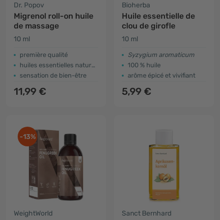
Dr. Popov
Bioherba
Migrenol roll-on huile
Huile essentielle de
de massage
clou de girofle
10 ml
10 ml
première qualité
Syzygium aromaticum
huiles essentielles naturelles
100 % huile
sensation de bien-être
arôme épicé et vivifiant
11,99 €
5,99 €
-13%
WeightWorld
Sanct Bernhard