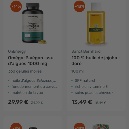
-14%
-13%
OnEnergy
Sanct Bernhard
Oméga-3 végan issu
100 % huile de jojoba -
d’algues 1000 mg
doré
360 gélules molles
100 ml
huile d'algues
Schizochytrium sp.
SPF naturel
fonctionnement du cerveau
riche en vitamine E
maintien de la vue
soins peau et cheveux
29,99 €
13,49 €
34,99 €
15,49 €
-9%
-13%