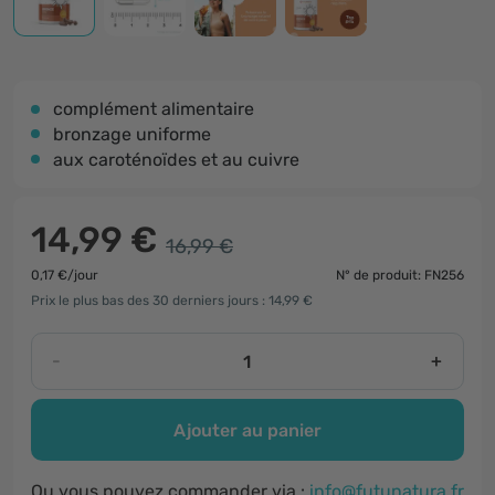
complément alimentaire
bronzage uniforme
aux caroténoïdes et au cuivre
14,99 €
16,99 €
0,17 €/jour
N° de produit: FN256
Prix le plus bas des 30 derniers jours : 14,99 €
-
+
Ajouter au panier
Ou vous pouvez commander via :
info@futunatura.fr