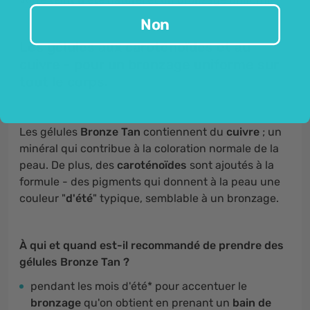
Non
Les gélules aux caroténoïdes et au
cuivre - pour un bronzage uniforme sur
tout le corps.
Les gélules
Bronze Tan
contiennent du
cuivre
; un
minéral qui contribue à la coloration normale de la
peau. De plus, des
caroténoïdes
sont ajoutés à la
formule - des pigments qui donnent à la peau une
couleur "
d'été
" typique, semblable à un bronzage.
À qui et quand est-il recommandé de prendre des
gélules Bronze Tan ?
pendant les mois d'été* pour accentuer le
bronzage
qu'on obtient en prenant un
bain de