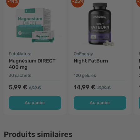
-14%
-25%
-
FutuNatura
OnEnergy
Magnésium DIRECT
Night FatBurn
400 mg
30 sachets
120 gélules
5,99 €
14,99 €
6,99 €
19,99 €
Au panier
Au panier
Produits similaires