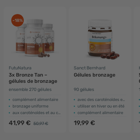
-18%
FutuNatura
Sanct Bernhard
3x Bronze Tan –
Gélules bronzage
gélules de bronzage
ensemble 270 gélules
90 gélules
complément alimentaire
avec des caroténoïdes et du cuivre
bronzage uniforme
utiliser en hiver ou en été
aux caroténoïdes et au cuivre
complément alimentaire
41,99 €
19,99 €
50,97 €