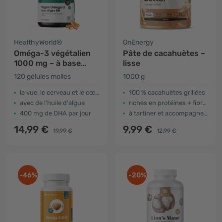
HealthyWorld®
OnEnergy
Oméga-3 végétalien
Pâte de cacahuètes –
1000 mg – à base
lisse
d'algues
120 gélules molles
1000 g
la vue, le cerveau et le cœur
100 % cacahuètes grillées
avec de l'huile d'algue
riches en protéines + fibres
400 mg de DHA par jour
à tartiner et accompagne les plats
14,99 €
9,99 €
19,99 €
12,99 €
-46%
-20%