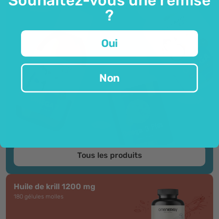
?
Oui
Non
Tous les produits
Huile de krill 1200 mg
180 gélules molles