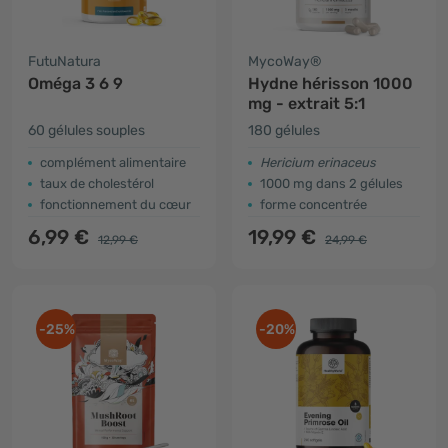
FutuNatura
MycoWay®
Oméga 3 6 9
Hydne hérisson 1000
mg - extrait 5:1
60 gélules souples
180 gélules
complément alimentaire
Hericium erinaceus
​taux de cholestérol
1000 mg dans 2 gélules
fonctionnement du cœur
forme concentrée
6,99 €
19,99 €
12,99 €
24,99 €
-25%
-20%