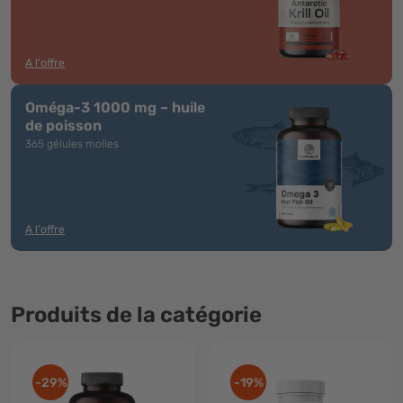
A l'offre
Oméga-3 1000 mg – huile
de poisson
365 gélules molles
A l'offre
Produits de la catégorie
-29%
-19%