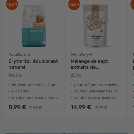
-25%
-25%
-
FutuNatura
MycoWay®
Érythritol, édulcorant
Mélange de sept
naturel
extraits de
champignons en
1000 g
250 g
poudre
édulcorant de table à base d'érythritol
pour préparer une boisson ou un thé
0 calories
soutien polyvalent de l'organisme
manger sucré sans mauvaise conscience
combinaison précieuse
8,99 €
14,99 €
11,99 €
19,99 €