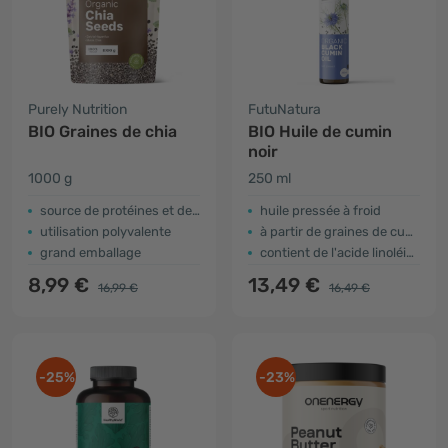
Purely Nutrition
FutuNatura
BIO Graines de chia
BIO Huile de cumin
noir
1000 g
250 ml
source de protéines et de fibres
huile pressée à froid
utilisation polyvalente
à partir de graines de cumin noir
grand emballage
contient de l'acide linoléique
8,99 €
13,49 €
16,99 €
16,49 €
-25%
-23%