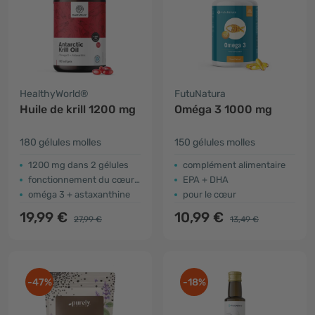
HealthyWorld®
FutuNatura
Huile de krill 1200 mg
Oméga 3 1000 mg
180 gélules molles
150 gélules molles
1200 mg dans 2 gélules
complément alimentaire
fonctionnement du cœur et du foie
EPA + DHA
oméga 3 + astaxanthine
pour le cœur
19,99 €
10,99 €
27,99 €
13,49 €
-47%
-18%