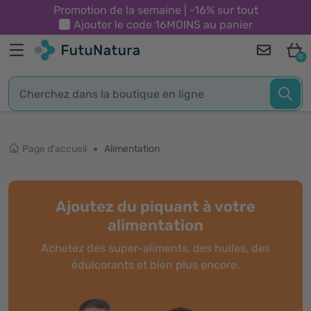
Promotion de la semaine | -16% sur tout
Ajouter le code
16MOINS
au panier
0
Page d'accueil
Alimentation
Ajoutez du piquant à votre
alimentation
Achetez des super-aliments, des huiles, des
édulcorants et bien plus encore.