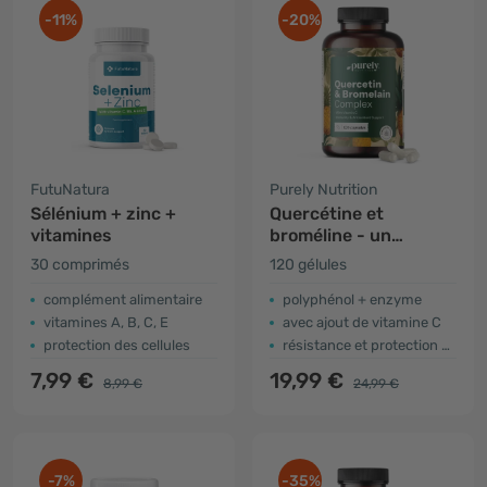
-11%
-20%
FutuNatura
Purely Nutrition
Sélénium + zinc +
Quercétine et
vitamines
broméline - un
complexe pour le
30 comprimés
120 gélules
système immunitaire
complément alimentaire
polyphénol + enzyme
vitamines A, B, C, E
avec ajout de vitamine C
protection des cellules
résistance et protection antioxydante
7,99 €
19,99 €
8,99 €
24,99 €
-7%
-35%