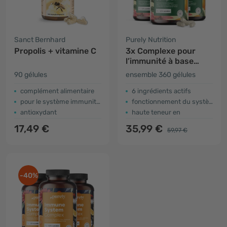
Sanct Bernhard
Purely Nutrition
Propolis + vitamine C
3x Complexe pour
l’immunité à base
d’échinacée
90 gélules
ensemble 360 gélules
d'Amérique
complément alimentaire
6 ingrédients actifs
pour le système immunitaire
fonctionnement du système immunitaire
antioxydant
haute teneur en
17,49 €
35,99 €
59,97 €
-40%