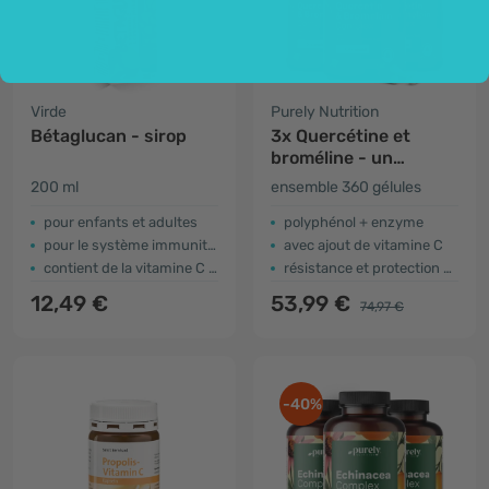
Virde
Purely Nutrition
Bétaglucan - sirop
3x Quercétine et
broméline - un
complexe pour le
200 ml
ensemble 360 gélules
système immunitaire
pour enfants et adultes
polyphénol + enzyme
pour le système immunitaire
avec ajout de vitamine C
contient de la vitamine C et du bêta-glucan
résistance et protection antioxydante
12,49 €
53,99 €
74,97 €
-40%