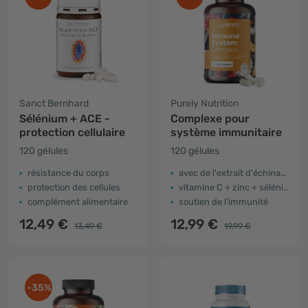
Sanct Bernhard
Purely Nutrition
Sélénium + ACE -
Complexe pour
protection cellulaire
système immunitaire
120 gélules
120 gélules
résistance du corps
avec de l'extrait d'échinacée
po
protection des cellules
vitamine C + zinc + sélénium
complément alimentaire
soutien de l'immunité
12,49 €
12,99 €
13,49 €
19,99 €
-35%