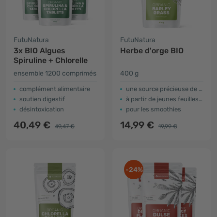
FutuNatura
FutuNatura
3x BIO Algues
Herbe d'orge BIO
Spiruline + Chlorelle
ensemble 1200 comprimés
400 g
complément alimentaire
une source précieuse de nutriments
soutien digestif
à partir de jeunes feuilles d'orge
désintoxication
pour les smoothies
40,49 €
14,99 €
49,47 €
19,99 €
-24%