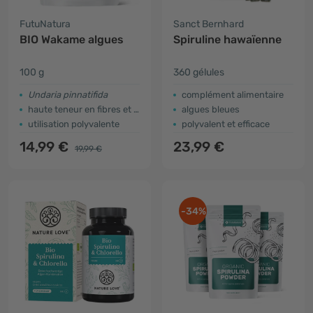
FutuNatura
Sanct Bernhard
BIO Wakame algues
Spiruline hawaïenne
100 g
360 gélules
Undaria pinnatifida
complément alimentaire
haute teneur en fibres et en protéines
algues bleues
utilisation polyvalente
polyvalent et efficace
14,99 €
23,99 €
19,99 €
-34%