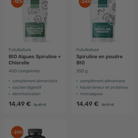
-12%
-24%
FutuNatura
FutuNatura
BIO Algues Spiruline +
Spiruline en poudre
Chlorelle
BIO
400 comprimés
250 g
complément alimentaire
complément alimentaire
soutien digestif
haute teneur en protéines
désintoxication
microalgues
14,49 €
14,49 €
16,49 €
18,99 €
-20%