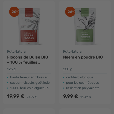
-20%
-26%
FutuNatura
FutuNatura
Flocons de Dulse BIO
Neem en poudre BIO
– 100 % feuilles
d'algues dulse
125 g
250 g
haute teneur en fibres et en protéines
certifié biologique
saveur noisette, goût iodé
pour les cosmétiques
100 % feuilles d'algues
Palmaria palmata
utilisation polyvalente
19,99 €
9,99 €
24,99 €
13,49 €