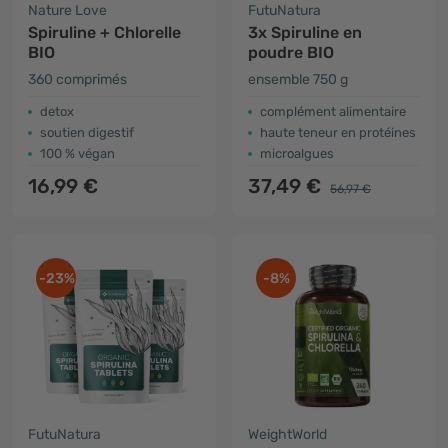
Nature Love
FutuNatura
Spiruline + Chlorelle
3x Spiruline en
BIO
poudre BIO
360 comprimés
ensemble 750 g
detox
complément alimentaire
soutien digestif
haute teneur en protéines
100 % végan
microalgues
16,99 €
37,49 €
56,97 €
-23%
-8%
FutuNatura
WeightWorld