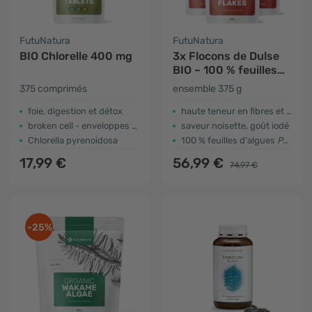
FutuNatura
FutuNatura
BIO Chlorelle 400 mg
3x Flocons de Dulse
BIO – 100 % feuilles
d'algues dulse
375 comprimés
ensemble 375 g
foie, digestion et détox
haute teneur en fibres et en protéines
broken cell - enveloppes cellulaires détruites
saveur noisette, goût iodé
Chlorella pyrenoidosa
100 % feuilles d'algues
Palmaria palmata
17,99 €
56,99 €
74,97 €
-25%