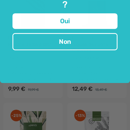
?
Oui
FutuNatura
FutuNatura
Non
Poudre de Kelp BIO
Algues Spiruline +
Chlorelle
250 g
100 comprimés
algues
désintoxication
Ascophyllum nodosum
soutien digestif
sans gluten et sans additifs
complément alimentaire
9,99 €
12,49 €
11,99 €
13,49 €
-25%
-13%