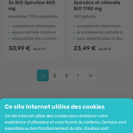
3x BIO Spiruline 400
Spiruline et chlorella
mg
BIO 1740 mg
ensemble 1125 comprimés
240 gélules
complément alimentaire
complément alimentaire
algues séchées moulues
la combinaison parfaite de super-algues
disponibilité des nutriments (broken cell)
pour détoxification et digestion
30,99 €
23,49 €
40,47 €
25,49 €
1
2
3
Ce site Internet utilise des cookies
Entreprise
Ce site Internet utilise des cookies pour améliorer votre
Information
expérience d'utilisateur et vous fournir du contenu. Certains sont
Rejoignez-nous
essentiels au bon fonctionnement du site, d'autres sont
Assistance et commandes