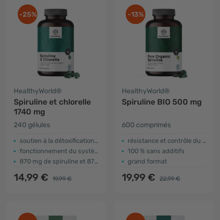
-25%
-13%
HealthyWorld®
HealthyWorld®
Spiruline et chlorelle
Spiruline BIO 500 mg
1740 mg
240 gélules
600 comprimés
soutien à la détoxification naturelle
résistance et contrôle du poids
fonctionnement du système immunitaire
100 % sans additifs
870 mg de spiruline et 870 mg de chlorelle
grand format
14,99 €
19,99 €
19,99 €
22,99 €