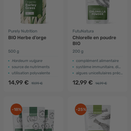
Purely Nutrition
FutuNatura
BIO Herbe d’orge
Chlorelle en poudre
BIO
500 g
200 g
Hordeum vulgare
complément alimentaire
source de nutriments
système immunitaire, digestion et détox
utilisation polyvalente
algues unicellulaires précieuses
14,99 €
12,99 €
19,99 €
14,99 €
-18%
-25%