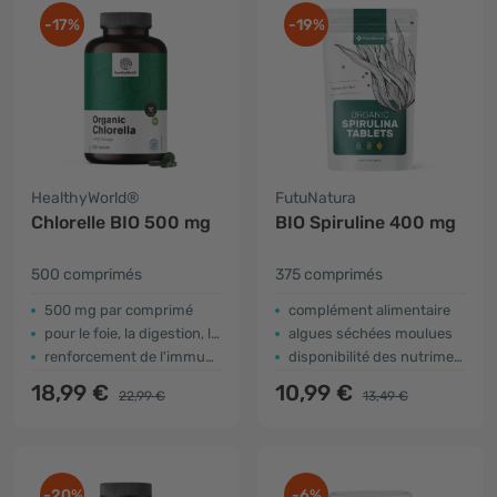
-17%
-19%
HealthyWorld®
FutuNatura
Chlorelle BIO 500 mg
BIO Spiruline 400 mg
500 comprimés
375 comprimés
500 mg par comprimé
complément alimentaire
pour le foie, la digestion, la détox
algues séchées moulues
renforcement de l'immunité
disponibilité des nutriments (broken cell)
18,99 €
10,99 €
22,99 €
13,49 €
-20%
-6%