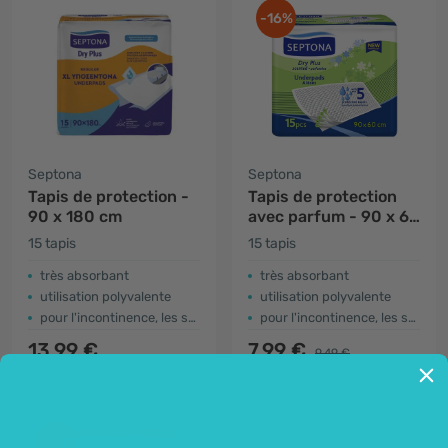
-16%
Septona
Septona
Tapis de protection -
Tapis de protection
90 x 180 cm
avec parfum - 90 x 60
cm
15 tapis
15 tapis
très absorbant
très absorbant
utilisation polyvalente
utilisation polyvalente
pour l'incontinence, les soins post-opératoires, etc.
pour l'incontinence, les soins post-opératoires, etc.
13,99 €
7,99 €
9,49 €
-16%