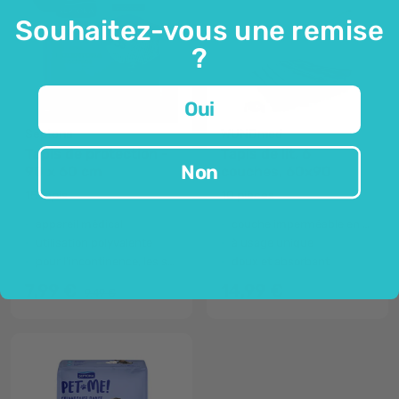
Souhaitez-vous une remise
?
Oui
Septona
WUNDmed
Tapis de protection -
Tapis de lit, 6
Non
90 x 60 cm
couches, 60x90
15 tapis
10 pièces
appareil médical
couche imperméable en dessous
utilisation polyvalente
à usage unique
pour l'incontinence, les soins postopératoires...
doux et absorbant
7,99 €
14,99 €
9,49 €