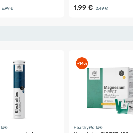
€
1,99 €
6,99 €
2,49 €
-14%
rld®
HealthyWorld®