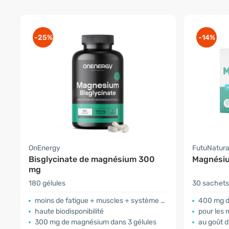
-25%
-14%
OnEnergy
FutuNatur
Bisglycinate de magnésium 300
Magnési
mg
180 gélules
30 sachets
moins de fatigue + muscles + système nerveux
400 mg d
haute biodisponibilité
pour les 
300 mg de magnésium dans 3 gélules
au goût 