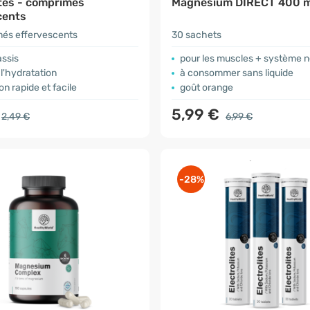
ytes - comprimés
Magnésium DIRECT 400 
cents
és effervescents
30 sachets
assis
pour les muscles + système 
 l'hydratation
à consommer sans liquide
on rapide et facile
goût orange
5,99 €
2,49 €
6,99 €
-28%