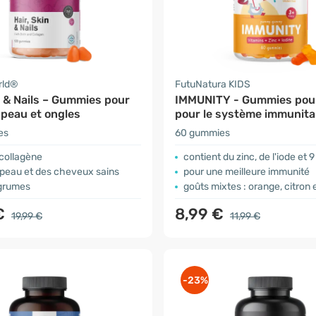
rld®
FutuNatura KIDS
n & Nails – Gummies pour
IMMUNITY - Gummies pou
 peau et ongles
pour le système immunita
es
60 gummies
 collagène
contient du zinc, de l'iode et 
 peau et des cheveux sains
pour une meilleure immunité
grumes
goûts mixtes : orange, citron e
€
8,99 €
19,99 €
11,99 €
-23%