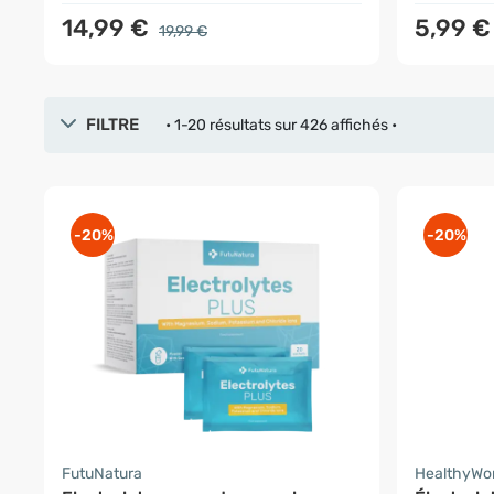
14,99 €
5,99 
19,99 €
FILTRE
• 1-20 résultats sur 426 affichés •
-20%
-20%
FutuNatura
HealthyWo