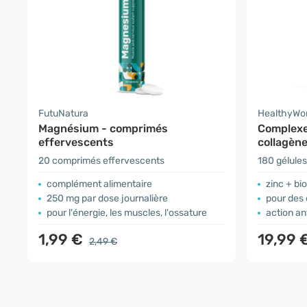
FutuNatura
HealthyWo
Magnésium - comprimés
Complexe
effervescents
collagèn
20 comprimés effervescents
180 gélules
complément alimentaire
zinc + bi
250 mg par dose journalière
pour des c
pour l'énergie, les muscles, l'ossature
action a
1,99 €
19,99 
2,49 €