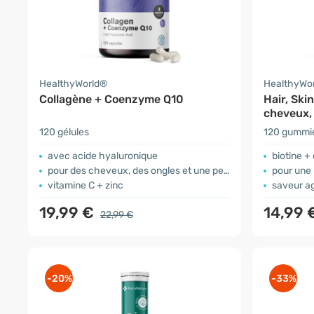
HealthyWorld®
HealthyWo
Collagène + Coenzyme Q10
Hair, Ski
cheveux,
120 gélules
120 gummi
avec acide hyaluronique
biotine +
pour des cheveux, des ongles et une peau en bonne santé
pour une
vitamine C + zinc
saveur a
19,99 €
14,99 
22,99 €
-20%
-33%