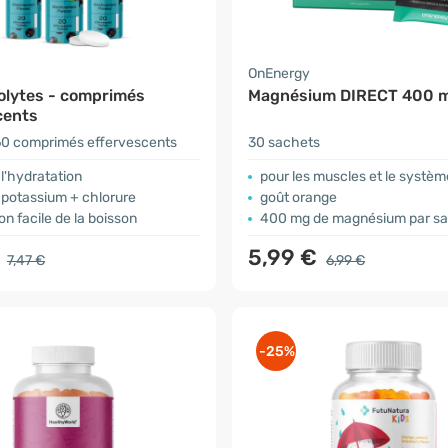
OnEnergy
rolytes - comprimés
Magnésium DIRECT 400 
cents
0 comprimés effervescents
30 sachets
 l'hydratation
pour les muscles et le systè
 potassium + chlorure
goût orange
on facile de la boisson
400 mg de magnésium par s
€
5,99 €
7,47 €
6,99 €
-25%