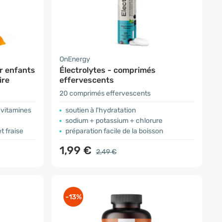
OnEnergy
r enfants
Électrolytes - comprimés
ire
effervescents
20 comprimés effervescents
9 vitamines
soutien à l'hydratation
sodium + potassium + chlorure
t fraise
préparation facile de la boisson
1,99 €
2,49 €
-13%