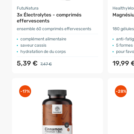
FutuNatura
HealthyWo
3x Électrolytes - comprimés
Magnési
effervescents
ensemble 60 comprimés effervescents
180 gélules
complément alimentaire
anti-fati
saveur cassis
5 formes
hydratation de du corps
pour favoris
5,39 €
19,99 
7,47 €
-17%
-28%