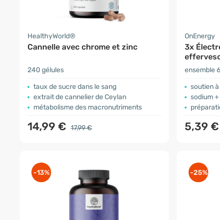
HealthyWorld®
OnEnergy
Cannelle avec chrome et zinc
3x Élect
efferves
240 gélules
ensemble 6
taux de sucre dans le sang
soutien à
extrait de cannelier de Ceylan
sodium +
métabolisme des macronutriments
préparati
14,99 €
5,39 
17,99 €
-13%
-25%