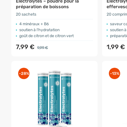
Electrolytes – poudre pour la
Électrol
préparation de boissons
efferves
20 sachets
20 comprim
4 minéraux + B6
saveur c
soutien à l'hydratation
soutien à
goût de citron et de citron vert
préparati
7,99 €
1,99 €
9,99 €
-28%
-13%