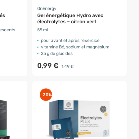
OnEnergy
més
Gel énergétique Hydro avec
électrolytes – citron vert
escents
55 ml
pour avant et après l'exercice
vitamine B6, sodium et magnésium
25 g de glucides
0,99 €
1,49 €
-20%