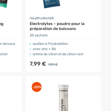
HealthyWorld®
mg
Electrolytes - poudre pour la
préparation de boissons
20 sachets
me nerveux
soutien à l'hydratation
avec zinc + B6
achet
arôme de citron et de citron vert
7,99 €
9,99 €
-20%