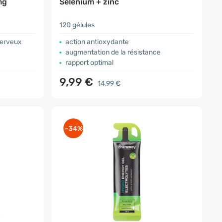
mg
Sélénium + zinc
120 gélules
nerveux
action antioxydante
augmentation de la résistance
rapport optimal
9,99 €
14,99 €
-34%