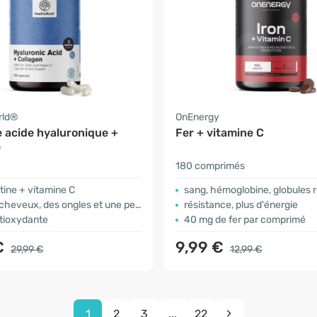
rld®
OnEnergy
 acide hyaluronique +
Fer + vitamine C
e
180 comprimés
otine + vitamine C
sang, hémoglobine, globules 
heveux, des ongles et une peau saine
résistance, plus d'énergie
ntioxydante
40 mg de fer par comprimé
€
9,99 €
29,99 €
12,99 €
1
2
3
...
22