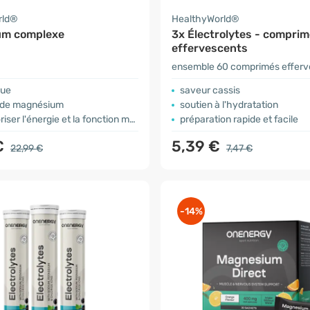
rld®
HealthyWorld®
um complexe
3x Électrolytes - compri
effervescents
ensemble 60 comprimés efferv
gue
saveur cassis
 de magnésium
soutien à l'hydratation
er l'énergie et la fonction musculaire
préparation rapide et facile
€
5,39 €
22,99 €
7,47 €
-14%