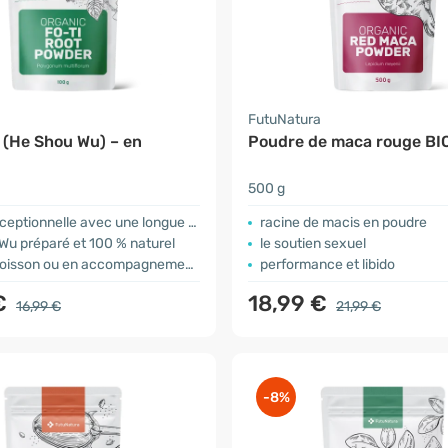
a
FutuNatura
 (He Shou Wu) – en
Poudre de maca rouge BI
500 g
onnelle avec une longue tradition d'utilisation
racine de macis en poudre
Wu préparé et 100 % naturel
le soutien sexuel
n ou en accompagnement lors d'un plat
performance et libido
€
18,99 €
16,99 €
21,99 €
-8%