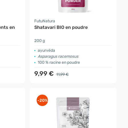
FutuNatura
ents en
Shatavari BIO en poudre
200 g
ayurvéda
Asparagus racemosus
100 % racine en poudre
9,99 €
11,99 €
-20%