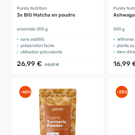
Purely Nutrition
Purely Nutr
3x BIO Matcha en poudre
Ashwagan
ensemble 300 g
500 g
sans additifs
Withania
préparation facile
plante a
utilisation polyvalente
bien-êtr
26,99 €
16,99 
44,97 €
-40%
-25%