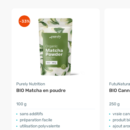
-33%
Purely Nutrition
FutuNatur
BIO Matcha en poudre
BIO Cann
100 g
250 g
sans additifs
vraie can
préparation facile
produit b
utilisation polyvalente
ajout aro