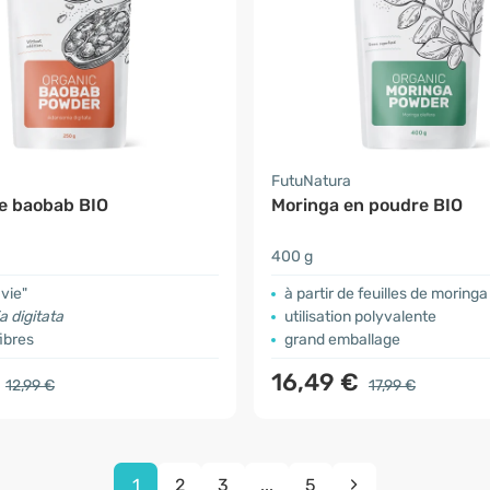
a
FutuNatura
e baobab BIO
Moringa en poudre BIO
400 g
 vie"
à partir de feuilles de moring
 digitata
utilisation polyvalente
fibres
grand emballage
€
16,49 €
12,99 €
17,99 €
1
2
3
...
5