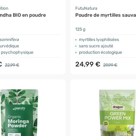
ition
FutuNatura
dha BIO en poudre
Poudre de myrtilles sauv
125 g
 somnifera
myrtilles lyophilisées
yurvédique
sans sucre ajouté
e psychophysique
production écologique
€
24,99 €
22,99 €
29,99 €