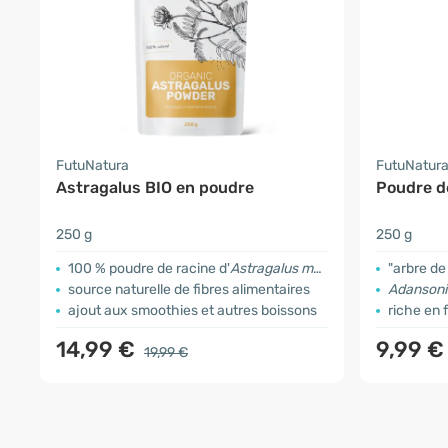
FutuNatura
FutuNatur
Astragalus BIO en poudre
Poudre d
250 g
250 g
100 % poudre de racine d'
Astragalus membranaceus
"arbre de
source naturelle de fibres alimentaires
Adansonia
ajout aux smoothies et autres boissons
riche en 
14,99 €
9,99 
19,99 €