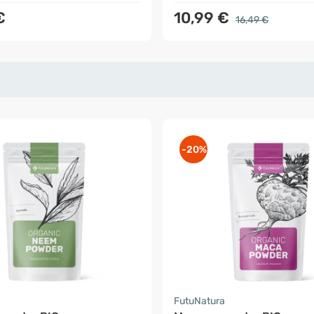
€
10,99 €
16,49 €
-20%
a
FutuNatura