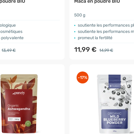
poudre BIO
Maca en poudre BIO
500 g
iologique
soutiente les performances 
 cosmétiques
soutiente les performances 
on polyvalente
promeut la fertilité
€
11,99 €
13,49 €
14,99 €
-17%