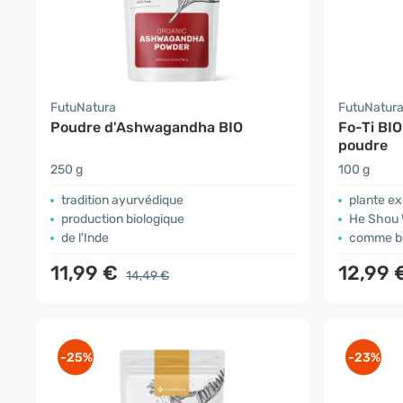
FutuNatura
FutuNatur
Poudre d'Ashwagandha BIO
Fo-Ti BIO
poudre
250 g
100 g
tradition ayurvédique
plante excepti
production biologique
He Shou 
de l'Inde
comme boisso
11,99 €
12,99 
14,49 €
-25%
-23%