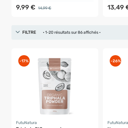
9,99 €
13,49 
14,99 €
FILTRE
• 1-20 résultats sur 86 affichés •
-17%
-26%
FutuNatura
FutuNatur