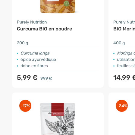
Purely Nutrition
Purely Nutr
Curcuma BIO en poudre
BIO Mori
200 g
400 g
Curcuma longa
Moringa o
épice ayurvédique
utilisati
riche en fibres
feuilles 
5,99 €
14,99 
9,99 €
-17%
-24%