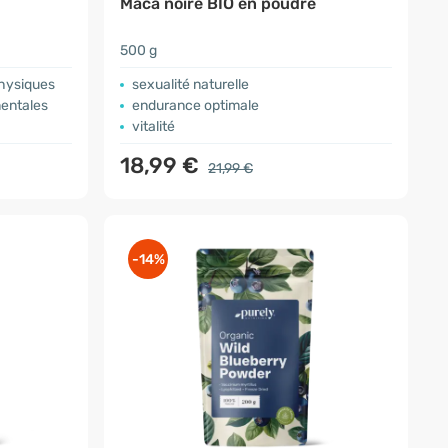
Maca noire BIO en poudre
500 g
physiques
sexualité naturelle
mentales
endurance optimale
vitalité
18,99 €
21,99 €
-14%