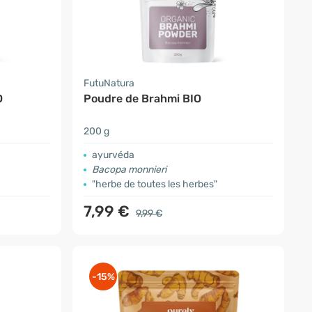
FutuNatura
O
Poudre de Brahmi BIO
200 g
ayurvéda
Bacopa monnieri
"herbe de toutes les herbes"
7,99 €
9,99 €
-15%