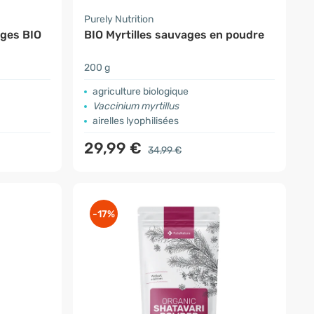
Purely Nutrition
ages BIO
BIO Myrtilles sauvages en poudre
200 g
agriculture biologique
Vaccinium myrtillus
airelles lyophilisées
29,99 €
34,99 €
-17%