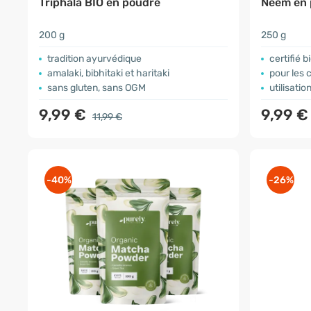
Triphala BIO en poudre
Neem en 
200 g
250 g
tradition ayurvédique
certifié b
amalaki, bibhitaki et haritaki
pour les
sans gluten, sans OGM
utilisati
9,99 €
9,99 
11,99 €
-40%
-26%