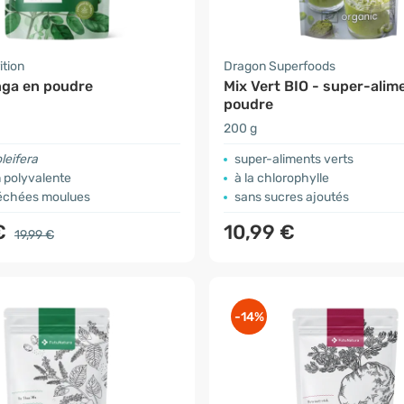
ition
Dragon Superfoods
nga en poudre
Mix Vert BIO - super-alim
poudre
200 g
leifera
super-aliments verts
on polyvalente
à la chlorophylle
séchées moulues
sans sucres ajoutés
€
10,99 €
19,99 €
-14%