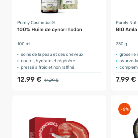
Purely Cosmetics®
Purely Nutr
100% Huile de cynorrhodon
BIO Amla
100 ml
250 g
soins de la peau et des cheveux
groseille
nourrit, hydrate et régénère
ayurved
pressé à froid et non raffiné
compléme
12,99 €
7,99 €
14,99 €
-6%