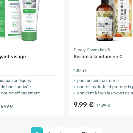
Purely Cosmetics®
yant visage
Sérum à la vitamine C
100 ml
 peaux acnéiques
pour un teint uniforme
it de boue activée
nourrit, hydrate et protège la
t nourrit efficacement
convient à tous les types de 
9,99 €
14,99 €
8,99 €