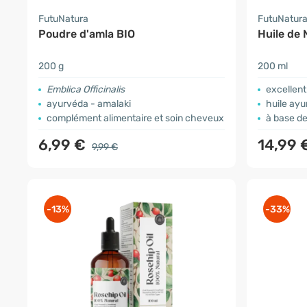
FutuNatura
FutuNatur
Poudre d'amla BIO
Huile de 
200 g
200 ml
Emblica Officinalis
excellent
ayurvéda - amalaki
huile ay
complément alimentaire et soin cheveux
à base d
6,99 €
14,99 
9,99 €
-13%
-33%