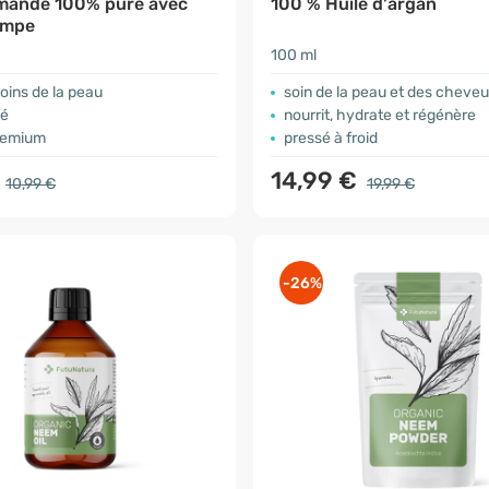
amande 100% pure avec
100 % Huile d'argan
ompe
100 ml
soins de la peau
soin de la peau et des cheve
né
nourrit, hydrate et régénère
premium
pressé à froid
€
14,99 €
10,99 €
19,99 €
-26%