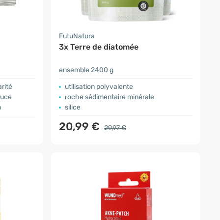
FutuNatura
3x Terre de diatomée
ensemble 2400 g
rité
utilisation polyvalente
ouce
roche sédimentaire minérale
n
silice
20,99 €
29,97 €