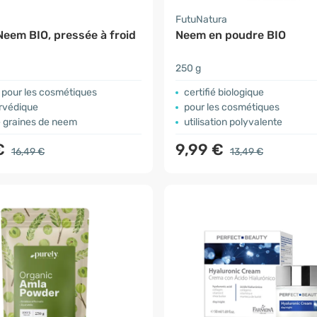
a
FutuNatura
Neem BIO, pressée à froid
Neem en poudre BIO
250 g
 pour les cosmétiques
certifié biologique
urvédique
pour les cosmétiques
e graines de neem
utilisation polyvalente
€
9,99 €
16,49 €
13,49 €