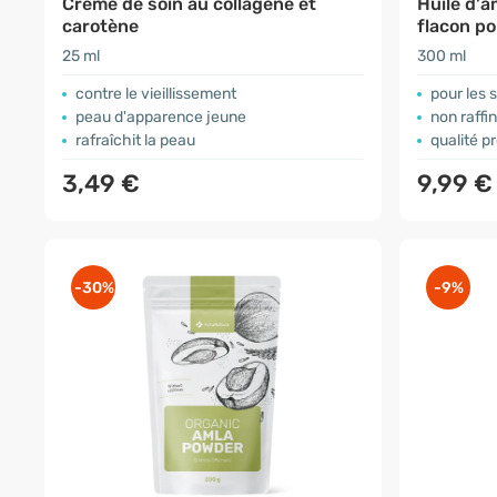
Crème de soin au collagène et
Huile d'
carotène
flacon p
25 ml
300 ml
contre le vieillissement
pour les 
peau d'apparence jeune
non raffi
rafraîchit la peau
qualité 
3,49 €
9,99 
-30%
-9%