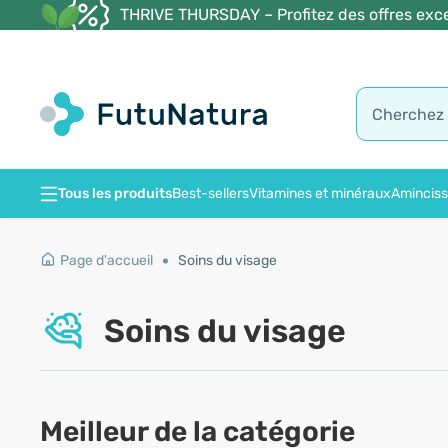
THRIVE THURSDAY – Profitez des offres exce
Tous les produits
Best-sellers
Vitamines et minéraux
Amincis
Page d'accueil
Soins du visage
Soins du visage
Meilleur de la catégorie