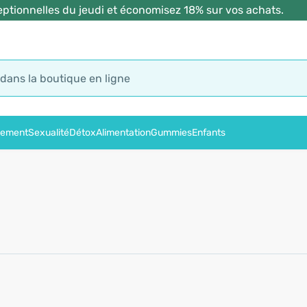
ptionnelles du jeudi et économisez 18% sur vos achats.
sement
Sexualité
Détox
Alimentation
Gummies
Enfants