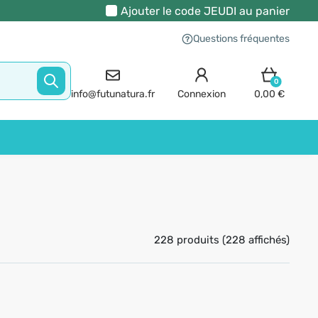
Ajouter le code
JEUDI
au panier
Questions fréquentes
0
info@futunatura.fr
Connexion
0,00 €
228 produits (228 affichés)