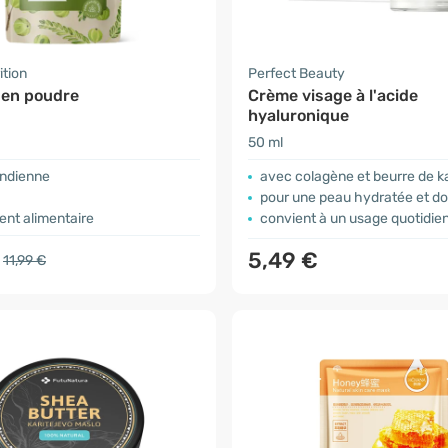
ition
Perfect Beauty
 en poudre
Crème visage à l'acide
hyaluronique
50 ml
 indienne
avec colagène et beurre de ka
a
pour une peau hydratée et d
nt alimentaire
convient à un usage quotidie
5,49 €
11,99 €