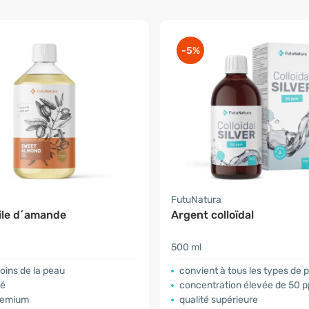
-5%
a
FutuNatura
ile d´amande
Argent colloïdal
500 ml
soins de la peau
convient à tous les types de 
né
concentration élevée de 50 
premium
qualité supérieure