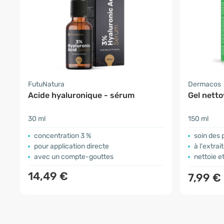
FutuNatura
Dermacos
Acide hyaluronique - sérum
Gel netto
30 ml
150 ml
concentration 3 %
soin des
pour application directe
à l'extra
avec un compte-gouttes
nettoie e
14,49 €
7,99 €