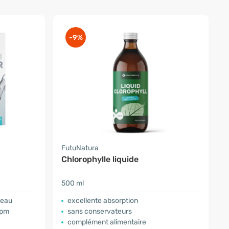
-9%
FutuNatura
Chlorophylle liquide
500 ml
peau
excellente absorption
ppm
sans conservateurs
complément alimentaire