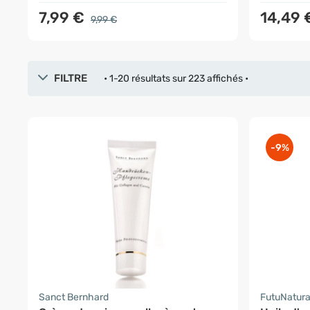
7,99 €
14,49
9,99 €
FILTRE
• 1-20 résultats sur 223 affichés •
-9%
Sanct Bernhard
FutuNatur