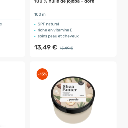
100 % huile de jojoba - doré
100 ml
ux
SPF naturel
riche en vitamine E
soins peau et cheveux
13,49 €
15,49 €
-13%