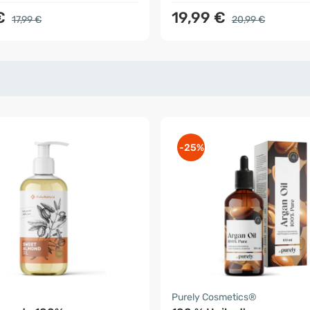
 €
19,99 €
17,99 €
20,99 €
-25%
a
Purely Cosmetics®