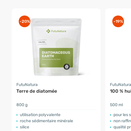
-20%
-19%
FutuNatura
FutuNatur
Terre de diatomée
100 % hu
800 g
500 ml
utilisation polyvalente
​pour les 
roche sédimentaire minérale
non raffi
silice
qualité 