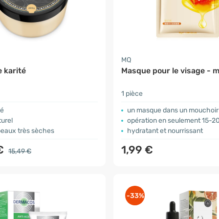
a
MQ
 karité
Masque pour le visage - m
1 pièce
né
un masque dans un mouchoir
urel
opération en seulement 15-2
peaux très sèches
hydratant et nourrissant
 €
1,99 €
15,49 €
-33%