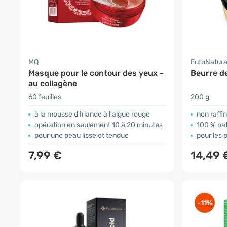
MQ
FutuNatur
Masque pour le contour des yeux -
Beurre de
au collagène
60 feuilles
200 g
à la mousse d'Irlande à l'algue rouge
non raffi
opération en seulement 10 à 20 minutes
100 % nat
pour une peau lisse et tendue
pour les 
7,99 €
14,49
-11%