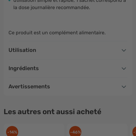
utilisation simple et rapide, 1 sachet correspond à
la dose journalière recommandée.
Ce produit est un complément alimentaire.
Utilisation
Ingrédients
Avertissements
Les autres ont aussi acheté
-14%
-46%
-