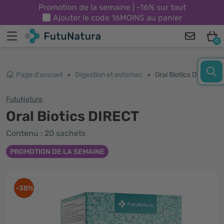
Promotion de la semaine | -16% sur tout
Ajouter le code
16MOINS
au panier
0
Page d'accueil
Digestion et estomac
Oral Biotics DIRECT
FutuNatura
Oral Biotics DIRECT
Contenu : 20 sachets
PROMOTION DE LA SEMAINE
-38%