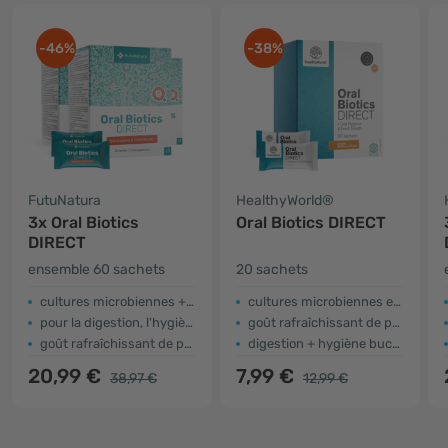
-46%
-38%
FutuNatura
HealthyWorld®
3x Oral Biotics
Oral Biotics DIRECT
DIRECT
ensemble 60 sachets
20 sachets
cultures microbiennes + inuline
cultures microbiennes et inuline
pour la digestion, l'hygiène buccale et une haleine fraîche
goût rafraîchissant de pomme
goût rafraîchissant de pomme
digestion + hygiène buccale + haleine fraîche
20,99 €
7,99 €
38,97 €
12,99 €