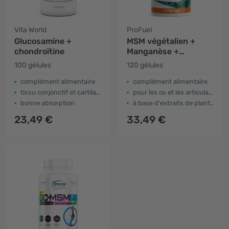
Vita World
ProFuel
Glucosamine +
MSM végétalien +
chondroïtine
Manganèse +
Glucosamine
100 gélules
120 gélules
complément alimentaire
complément alimentaire
tissu conjonctif et cartilage
pour les os et les articulations
bonne absorption
à base d'extraits de plantes
23,49 €
33,49 €