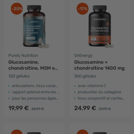
-20%
-17%
Purely Nutrition
OnEnergy
Glucosamine,
Glucosamine +
chondroïtine, MSM et
chondroïtine 1400 mg
acide hyaluronique
120 gélules
360 gélules
articulations, tissu conjonctif et cartilage
avec vitamine C
rapport optimal entre les ingrédients
production du collagène
pour les personnes âgées et les sportifs
tissu conjonctif et cartilage
19,99 €
24,99 €
24,99 €
29,99 €