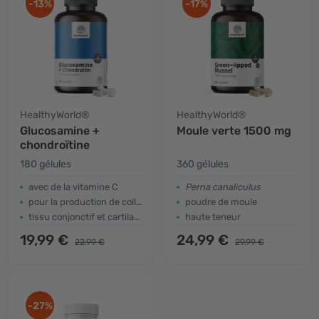
-13%
-17%
HealthyWorld®
HealthyWorld®
Glucosamine +
Moule verte 1500 mg
chondroïtine
180 gélules
360 gélules
avec de la vitamine C
Perna canaliculus
pour la production de collagène
poudre de moule
tissu conjonctif et cartilage
haute teneur
19,99 €
24,99 €
22,99 €
29,99 €
-27%