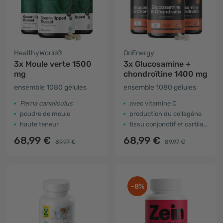
HealthyWorld®
OnEnergy
3x Moule verte 1500
3x Glucosamine +
mg
chondroïtine 1400 mg
ensemble 1080 gélules
ensemble 1080 gélules
Perna canaliculus
avec vitamine C
poudre de moule
production du collagène
haute teneur
tissu conjonctif et cartilage
68,99 €
68,99 €
89,97 €
89,97 €
-8%