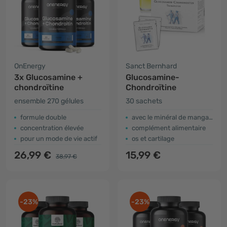
OnEnergy
Sanct Bernhard
3x Glucosamine +
Glucosamine-
chondroïtine
Chondroïtine
ensemble 270 gélules
30 sachets
formule double
avec le minéral de manganèse
concentration élevée
complément alimentaire
pour un mode de vie actif
os et cartilage
26,99 €
15,99 €
38,97 €
-23%
-23%