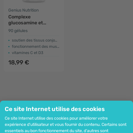
Genius Nutrition
Complexe
glucosamine et
chondroïtine
90 gélules
soutien des tissus conjonctifs
fonctionnement des muscles
vitamines C et D3
18,99 €
Ce site Internet utilise des cookies
Entreprise
Ce site Internet utilise des cookies pour améliorer votre
Information
expérience d'utilisateur et vous fournir du contenu. Certains sont
Rejoignez-nous
essentiels au bon fonctionnement du site, d'autres sont