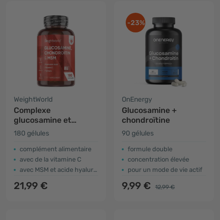
-23%
WeightWorld
OnEnergy
Complexe
Glucosamine +
glucosamine et
chondroïtine
chondroïtine
180 gélules
90 gélules
complément alimentaire
formule double
avec de la vitamine C
concentration élevée
avec MSM et acide hyaluronique
pour un mode de vie actif
21,99 €
9,99 €
12,99 €