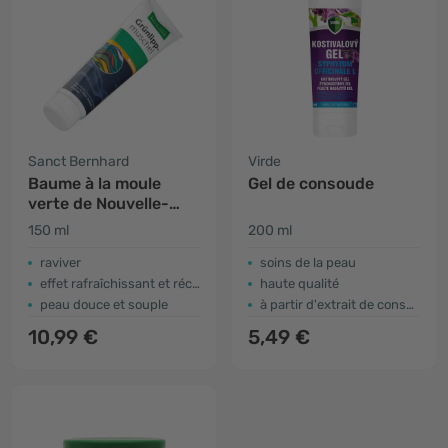
Sanct Bernhard
Virde
Baume à la moule
Gel de consoude
verte de Nouvelle-
Zélande
150 ml
200 ml
raviver
soins de la peau
effet rafraîchissant et réchauffant
haute qualité
peau douce et souple
à partir d'extrait de consoude
10,99 €
5,49 €