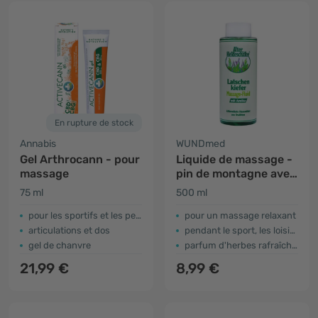
En rupture de stock
Annabis
WUNDmed
Gel Arthrocann - pour
Liquide de massage -
massage
pin de montagne avec
arnica
75 ml
500 ml
​pour les sportifs et les personnes âgées
pour un massage relaxant
articulations et dos
pendant le sport, les loisirs ou en voyage
gel de chanvre
parfum d'herbes rafraîchissant
21,99 €
8,99 €