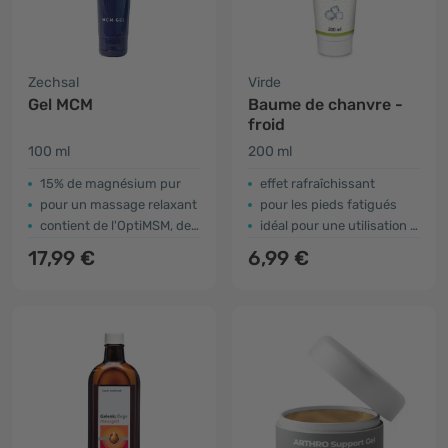
Zechsal
Virde
Gel MCM
Baume de chanvre -
froid
100 ml
200 ml
15% de magnésium pur
effet rafraîchissant
pour un massage relaxant
pour les pieds fatigués
contient de l'OptiMSM, de la chondroïtine et du gingembre
idéal pour une utilisation après l'exercice
17,99 €
6,99 €