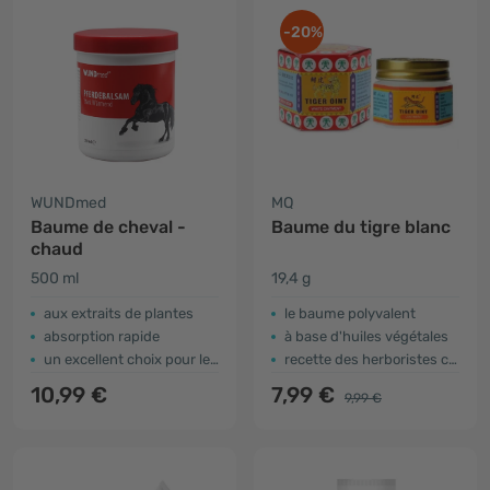
-20%
WUNDmed
MQ
Baume de cheval -
Baume du tigre blanc
chaud
500 ml
19,4 g
aux extraits de plantes
le baume polyvalent
absorption rapide
à base d'huiles végétales
un excellent choix pour les athlètes
recette des herboristes chinois
10,99 €
7,99 €
9,99 €