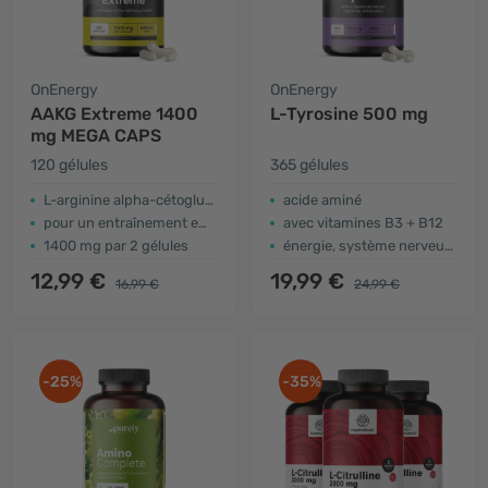
OnEnergy
OnEnergy
AAKG Extreme 1400
L-Tyrosine 500 mg
mg MEGA CAPS
120 gélules
365 gélules
L-arginine alpha-cétoglutarate
acide aminé
pour un entraînement efficace
avec vitamines B3 + B12
1400 mg par 2 gélules
énergie, système nerveux, fonctionnement psychologique
12,99 €
19,99 €
16,99 €
24,99 €
-25%
-35%