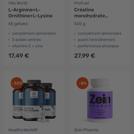
Vita World
ProFuel
L-Arginine+L-
Créatine
Ornithine+L-Lysine
monohydrate
végétalienne
60 gélules
500 g
complément alimentaire
complément alimentaire
3 acides aminés
avant l'entraînement
vitamine C + zinc
performance physique
17,49 €
27,99 €
-30%
-8%
HealthyWorld®
Zein Pharma