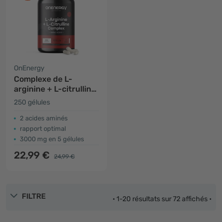
OnEnergy
Complexe de L-
arginine + L-citrulline
3000 mg
250 gélules
2 acides aminés
rapport optimal
3000 mg en 5 gélules
22,99 €
24,99 €
FILTRE
• 1-20 résultats sur 72 affichés •