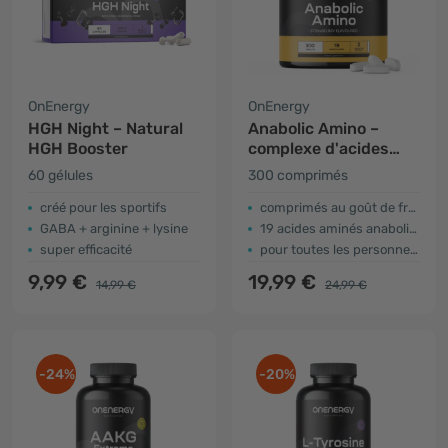
OnEnergy
OnEnergy
HGH Night – Natural
Anabolic Amino –
HGH Booster
complexe d'acides
aminés anabolisants
60 gélules
300 comprimés
créé pour les sportifs
comprimés au goût de fraise
GABA + arginine + lysine
19 acides aminés anabolisants
super efficacité
pour toutes les personnes actives
9,99 €
19,99 €
14,99 €
24,99 €
-24%
-20%