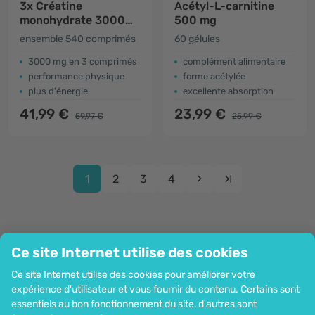
3x Créatine
Acétyl-L-carnitine
monohydrate 3000
500 mg
mg
ensemble 540 comprimés
60 gélules
3000 mg en 3 comprimés
complément alimentaire
performance physique
forme acétylée
plus d'énergie
excellente absorption
41,99 €
23,99 €
59,97 €
25,99 €
1
2
3
4
Ce site Internet utilise des cookies
Entreprise
Ce site Internet utilise des cookies pour améliorer votre
Information
expérience d'utilisateur et vous fournir du contenu. Certains sont
Rejoignez-nous
essentiels au bon fonctionnement du site, d'autres sont
Assistance et commandes