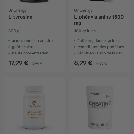
OnEnergy
OnEnergy
L-tyrosine
L-phénylalanine 1500
mg
500 g
180 gélules
acide aminé en poudre
1500 mg dans 3 gélules
goût neutre
constituant des protéines
haute concentration
réduit en raison de la date d'expiration
17,99 €
8,99 €
19,99 €
14,99 €