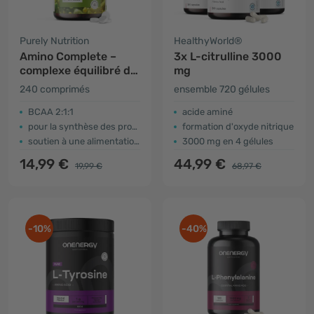
Purely Nutrition
HealthyWorld®
Amino Complete –
3x L-citrulline 3000
complexe équilibré de
mg
12 acides aminés
240 comprimés
ensemble 720 gélules
BCAA 2:1:1
acide aminé
pour la synthèse des protéines dans le corps
formation d'oxyde nitrique
soutien à une alimentation équilibrée
3000 mg en 4 gélules
14,99 €
44,99 €
19,99 €
68,97 €
-10%
-40%