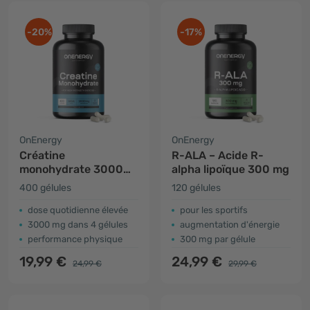
-20%
-17%
OnEnergy
OnEnergy
Créatine
R-ALA – Acide R-
monohydrate 3000
alpha lipoïque 300 mg
mg GIGA CAPS
400 gélules
120 gélules
dose quotidienne élevée
pour les sportifs
3000 mg dans 4 gélules
augmentation d'énergie
performance physique
300 mg par gélule
19,99 €
24,99 €
24,99 €
29,99 €