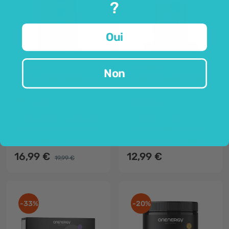
?
Oui
OnEnergy
FutuNatura
Non
L-Citrulline 2400 mg
L-carnitine tartrate
180 gélules
120 gélules
acide aminé pour les actifs
complément alimentaire
formation d'oxyde nitrique
forme biologiquement active
2400 mg en 4 capsules
excellent pour les sportifs
16,99 €
12,99 €
19,99 €
-33%
-20%