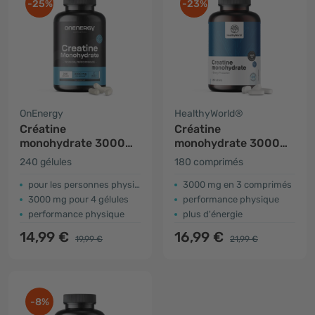
-25%
-23%
OnEnergy
HealthyWorld®
Créatine
Créatine
monohydrate 3000
monohydrate 3000
mg
mg
240 gélules
180 comprimés
pour les personnes physiquement actives
3000 mg en 3 comprimés
3000 mg pour 4 gélules
performance physique
performance physique
plus d'énergie
14,99 €
16,99 €
19,99 €
21,99 €
-8%