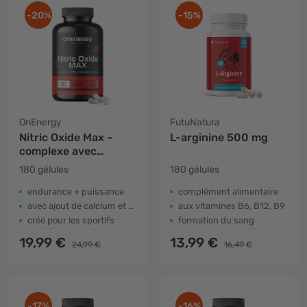
-20%
-15%
OnEnergy
FutuNatura
Nitric Oxide Max –
L-arginine 500 mg
complexe avec
arginine, citrulline et
180 gélules
180 gélules
bêta-alanine
endurance + puissance
complément alimentaire
avec ajout de calcium et de vitamine B3
aux vitamines B6, B12, B9
créé pour les sportifs
formation du sang
19,99 €
13,99 €
24,99 €
16,49 €
-17%
-16%