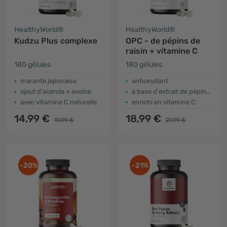
HealthyWorld®
HealthyWorld®
Kudzu Plus complexe
OPC - de pépins de
raisin + vitamine C
180 gélules
180 gélules
marante japonaise
antioxydant
ajout d'acerola + avoine
à base d'extrait de pépins de raisin
avec vitamine C naturelle
enrichi en vitamine C
14,99 €
18,99 €
19,99 €
21,99 €
-20%
-21%