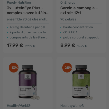
Purely Nutrition
OnEnergy
3x LuteinEye Plus –
Garcinia cambogia –
complexe avec lutéine
extrait 12:1
et zéaxanthine
ensemble 90 gélules molles
90 gélules
40 mg de lutéine par gélule
haute concentration
à partir d'un extrait de tagète jaune
60 % HCA
composants de la rétine oculaire
poids corporel et appétit
17,99 €
8,99 €
29,97 €
12,99 €
-13%
-25%
HealthyWorld®
HealthyWorld®