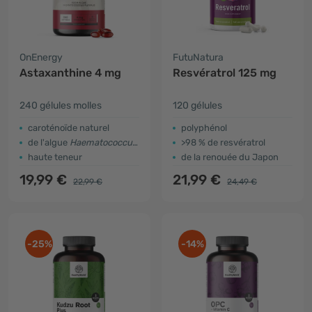
OnEnergy
FutuNatura
Astaxanthine 4 mg
Resvératrol 125 mg
240 gélules molles
120 gélules
caroténoïde naturel
polyphénol
de l'algue
Haematococcus pluvialis
>98 % de resvératrol
haute teneur
de la renouée du Japon
19,99 €
21,99 €
22,99 €
24,49 €
-25%
-14%