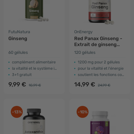
FutuNatura
OnEnergy
Ginseng
Red Panax Ginseng -
Extrait de ginseng
rouge 1200 mg
60 gélules
120 gélules
​complément alimentaire
1200 mg pour 2 gélules
la vitalité et le système immunitaire
pour la vitalité et l'énergie
3+1 gratuit
soutient les fonctions cognitives
9,99 €
14,99 €
10,99 €
24,99 €
-13%
-10%