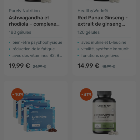
Purely Nutrition
HealthyWorld®
Ashwagandha et
Red Panax Ginseng -
rhodiola – complexe
extrait de ginseng
pour performance
rouge 600 mg
180 gélules
120 gélules
physique et mentale
bien-être psychophysique
avec inuline et L-leucine
réduction de la fatigue
vitalité, système immunitaire
avec des vitamines B2, B5 et B6
fonctions cognitives
19,99 €
14,99 €
24,99 €
18,99 €
-40%
-31%