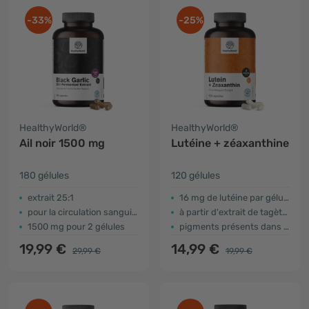
-33%
-25%
HealthyWorld®
HealthyWorld®
Ail noir 1500 mg
Lutéine + zéaxanthine
180 gélules
120 gélules
extrait 25:1
16 mg de lutéine par gélule
pour la circulation sanguine et l'immunité
à partir d'extrait de tagète jaune
1500 mg pour 2 gélules
pigments présents dans la rétine
19,99 €
14,99 €
29,99 €
19,99 €