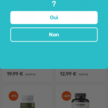
?
Oui
HealthyWorld®
FutuNatura
Non
Spermidine 3 mg -
Ail noir 500 mg
extrait de germe de
blé
120 gélules
120 gélules
Triticum sativum
complément alimentaire
polyamine
source naturelle d'allicine
dosage facile
immunité et circulation sanguine
19,99 €
12,99 €
24,99 €
14,99 €
-9%
-40%