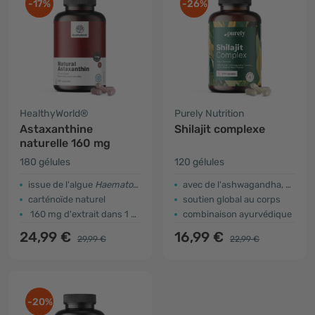
-17%
-26%
HealthyWorld®
Purely Nutrition
Astaxanthine
Shilajit complexe
naturelle 160 mg
180 gélules
120 gélules
issue de l'algue
Haematococcus pluvialis
avec de l'ashwagandha, du curcuma et de la crinière de lion
carténoïde naturel
soutien global au corps
160 mg d'extrait dans 1 gélule
combinaison ayurvédique
24,99 €
16,99 €
29,99 €
22,99 €
-20%