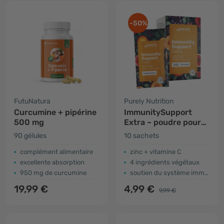
-50%
FutuNatura
Purely Nutrition
Curcumine + pipérine
ImmunitySupport
500 mg
Extra – poudre pour
préparer une boisson
90 gélules
10 sachets
complément alimentaire
zinc + vitamine C
excellente absorption
4 ingrédients végétaux
950 mg de curcumine
soutien du système immunitaire
19,99 €
4,99 €
9,99 €