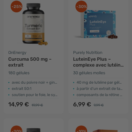
-25%
-30%
OnEnergy
Purely Nutrition
Curcuma 500 mg –
LuteinEye Plus –
extrait
complexe avec lutéine
et zéaxanthine
180 gélules
30 gélules molles
avec du poivre noir + gingembre
40 mg de lutéine par gélule
extrait 50:1
à partir d'un extrait de tagète jaune
soutien pour le foie, le système nerveux, la respiration …
composants de la rétine oculaire
14,99 €
6,99 €
19,99 €
9,99 €
-20%
-10%