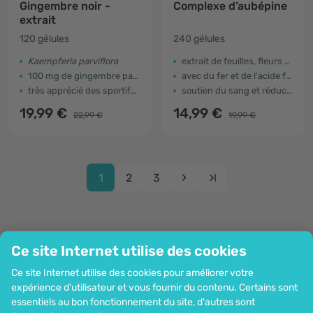
Gingembre noir -
Complexe d’aubépine
extrait
120 gélules
240 gélules
Kaempferia parviflora
extrait de feuilles, fleurs et fruits
100 mg de gingembre par gélule
avec du fer et de l'acide folique
très apprécié des sportifs, des couples ...
soutien du sang et réduction de la fatigue
19,99 €
14,99 €
22,99 €
19,99 €
1
2
3
Ce site Internet utilise des cookies
Entreprise
Ce site Internet utilise des cookies pour améliorer votre
Information
expérience d'utilisateur et vous fournir du contenu. Certains sont
Rejoignez-nous
essentiels au bon fonctionnement du site, d'autres sont
Assistance et commandes