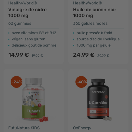
HealthyWorld®
HealthyWorld®
Vinaigre de cidre
Huile de cumin noir
1000 mg
1000 mg
60 gummies
360 gélules molles
avec vitamines B9 et B12
huile pressée à froid
végan, sans gluten
source d’acide linoléique et d’acide oléique
délicieux goût de pomme
1000 mg par gélule
14,99 €
24,99 €
19,99 €
29,99 €
-24%
-40%
FutuNatura KIDS
OnEnergy