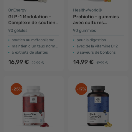
OnEnergy
HealthyWorld®
GLP-1 Modulation -
Probiotic - gummies
Complexe de soutien
avec cultures
au métabolisme
microbiennes
90 gélules
90 gummies
soutien au métabolisme des macronutriments
pour la digestion
maintien d'un taux normal de glucose dans le sang
avec de la vitamine B12
6 extraits de plantes
3 saveurs de bonbons
16,99 €
14,99 €
22,99 €
19,99 €
-25%
-17%