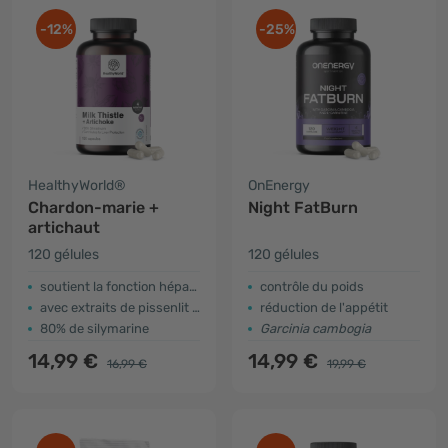
-12%
-25%
HealthyWorld®
OnEnergy
Chardon-marie +
Night FatBurn
artichaut
120 gélules
120 gélules
soutient la fonction hépatique
contrôle du poids
avec extraits de pissenlit et de desmodium
réduction de l'appétit
80% de silymarine
Garcinia cambogia
14,99 €
14,99 €
16,99 €
19,99 €