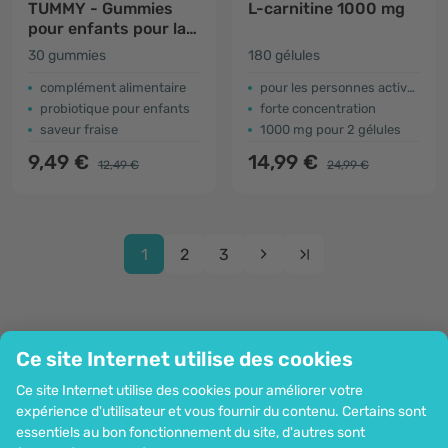
TUMMY - Gummies
L-carnitine 1000 mg
pour enfants pour la
digestion
30 gummies
180 gélules
complément alimentaire
pour les personnes actives
probiotique pour enfants
forte concentration
saveur fraise
1000 mg pour 2 gélules
9,49 €
14,99 €
12,49 €
24,99 €
1
2
3
Ce site Internet utilise des cookies
Entreprise
Ce site Internet utilise des cookies pour améliorer votre
Information
expérience d'utilisateur et vous fournir du contenu. Certains sont
Rejoignez-nous
essentiels au bon fonctionnement du site, d'autres sont
Assistance et commandes