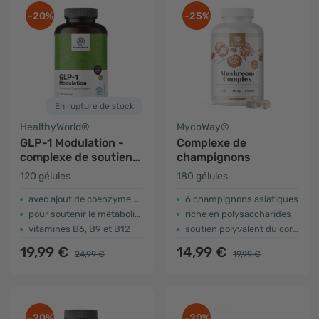
-20%
-25%
En rupture de stock
HealthyWorld®
MycoWay®
GLP-1 Modulation -
Complexe de
complexe de soutien
champignons
au métabolisme
120 gélules
180 gélules
avec ajout de coenzyme Q10
6 champignons asiatiques
pour soutenir le métabolisme
riche en polysaccharides
vitamines B6, B9 et B12
soutien polyvalent du corps
19,99 €
14,99 €
24,99 €
19,99 €
-20%
-20%