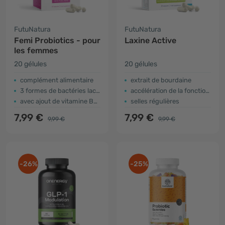
FutuNatura
FutuNatura
Femi Probiotics - pour
Laxine Active
les femmes
20 gélules
20 gélules
complément alimentaire
extrait de bourdaine
3 formes de bactéries lactiques
accélération de la fonction intestinale
avec ajout de vitamine B9 - acide folique
selles régulières
7,99 €
7,99 €
9,99 €
9,99 €
-26%
-25%