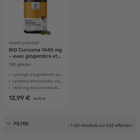
HealthyWorld®
BIO Curcuma 1440 mg
– avec gingembre et
poivre noir
180 gélules
synergie d'ingrédients ayurvédiques
système immunitaire, voies respiratoires, système circulatoire
1440 mg de curcuma dans 2 gélules
12,99 €
16,99 €
FILTRE
• 1-20 résultats sur 532 affichés •