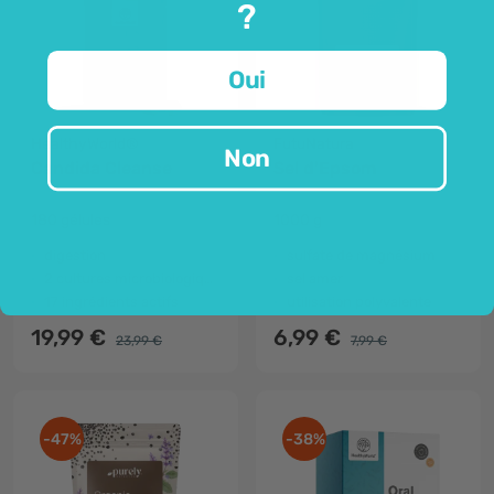
?
Oui
HealthyWorld®
FutuNatura
Non
Candida Cleanse
Sel d'Epsom
180 gélules
1000 g
digestion
sulfate de magnésium
2 cultures microbiologiques
sel amer
17 ingrédients actifs
utilisation polyvalente
19,99 €
6,99 €
23,99 €
7,99 €
-47%
-38%