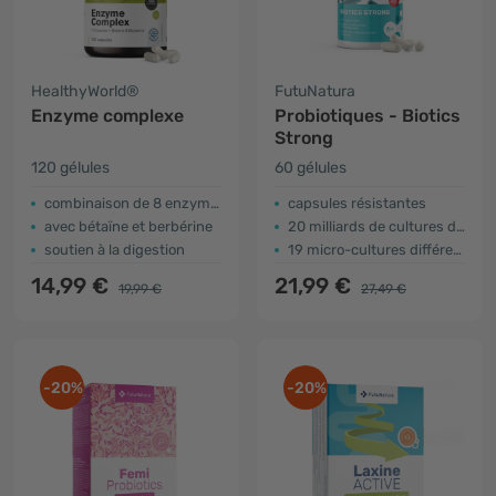
HealthyWorld®
FutuNatura
Enzyme complexe
Probiotiques - Biotics
Strong
120 gélules
60 gélules
combinaison de 8 enzymes
capsules résistantes
avec bétaïne et berbérine
20 milliards de cultures dans chaque gélule
soutien à la digestion
19 micro-cultures différentes
14,99 €
21,99 €
19,99 €
27,49 €
-20%
-20%