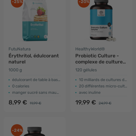
-25%
-20%
FutuNatura
HealthyWorld®
Érythritol, édulcorant
Probiotic Culture -
naturel
complexe de cultures
microbiologiques
1000 g
120 gélules
édulcorant de table à base d'érythritol
10 milliards de cultures dans chaque gélule
0 calories
20 différentes micro-cultures
manger sucré sans mauvaise conscience
avec inuline
8,99 €
19,99 €
11,99 €
24,99 €
-24%