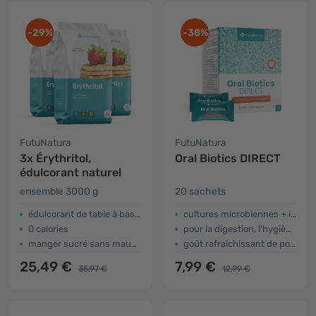
-29%
-38%
FutuNatura
FutuNatura
3x Érythritol,
Oral Biotics DIRECT
édulcorant naturel
ensemble 3000 g
20 sachets
édulcorant de table à base d'érythritol
cultures microbiennes + inuline
0 calories
pour la digestion, l'hygiène buccale et une haleine fraîche
manger sucré sans mauvaise conscience
goût rafraîchissant de pomme
25,49 €
7,99 €
35,97 €
12,99 €