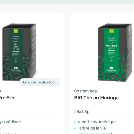
En rupture de stock
a
Cosmoveda
Pu-Erh
BIO Thé au Moringa
25x1.8g
ayurvédique
recette ayurvédique
e
"arbre de la vie"