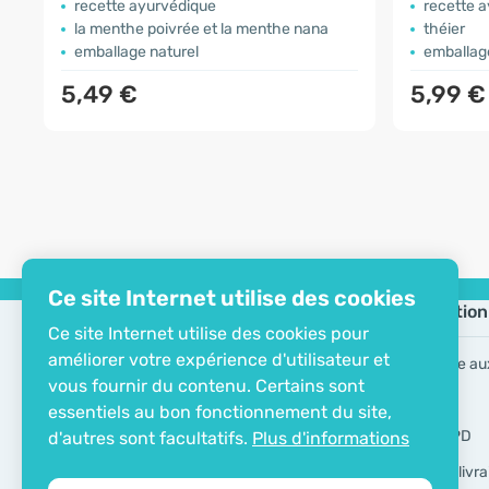
recette ayurvédique
recette 
la menthe poivrée et la menthe nana
théier
emballage naturel
emballag
5,49 €
5,99 €
Ce site Internet utilise des cookies
Entreprise
Information
Ce site Internet utilise des cookies pour
améliorer votre expérience d'utilisateur et
À propos de l'entreprise
FAQ – Foire au
vous fournir du contenu. Certains sont
Certificat ECO
Marques
essentiels au bon fonctionnement du site,
Contacts
Outils RGPD
d'autres sont facultatifs.
Plus d'informations
Modes de livra