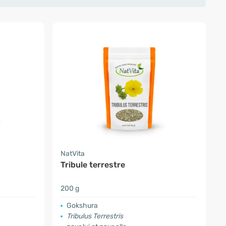
NatVita
Tribule terrestre
200 g
Gokshura
Tribulus Terrestris