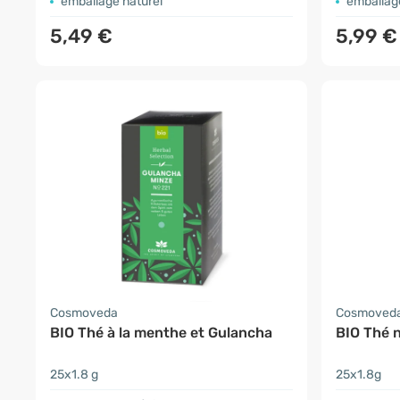
emballage naturel
emballag
5,49 €
5,99 €
Cosmoveda
Cosmoved
BIO Thé à la menthe et Gulancha
BIO Thé n
25x1.8 g
25x1.8g