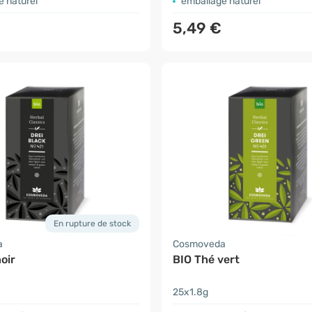
e naturel
emballage naturel
5,49 €
En rupture de stock
a
Cosmoveda
oir
BIO Thé vert
25x1.8g