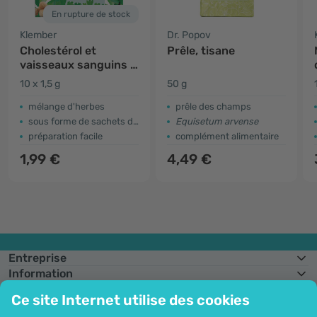
En rupture de stock
Klember
Dr. Popov
Cholestérol et
Prêle, tisane
vaisseaux sanguins -
tisane à la coriandre
10 x 1,5 g
50 g
et au curcuma
mélange d'herbes
prêle des champs
sous forme de sachets de thé
Equisetum arvense
préparation facile
complément alimentaire
1,99 €
4,49 €
Entreprise
Information
Rejoignez-nous
Ce site Internet utilise des cookies
Assistance et commandes