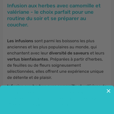
Infusion aux herbes avec camomille et
valériane - le choix parfait pour une
routine du soir et se préparer au
coucher.
Les infusions
sont parmi les boissons les plus
anciennes et les plus populaires au monde, qui
enchantent avec leur
diversité de saveurs
et leurs
vertus bienfaisantes
. Préparées à partir d'herbes,
de feuilles ou de fleurs soigneusement
sélectionnées, elles offrent une expérience unique
de détente et de plaisir.
Infusion aux herbes avec camomille et valériane
de
la marque Klember est à déguster le
soir
, une à
deux heures avant le coucher, car son
mélange
d'herbes de qualité
nous prépare à une nuit
paisible. En effet, il contient les ingrédients