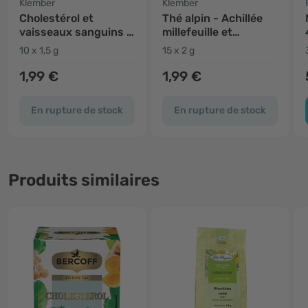
Klember
Klember
Cholestérol et
Thé alpin - Achillée
vaisseaux sanguins -
millefeuille et
tisane à la coriandre
échinacée pourpre
10 x 1,5 g
15 x 2 g
et au curcuma
1,99 €
1,99 €
En rupture de stock
En rupture de stock
Produits similaires