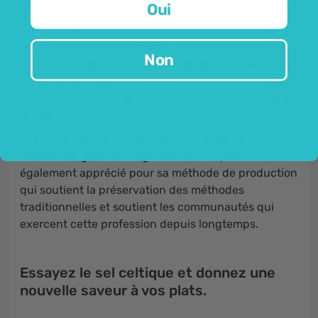
Oui
Dans la cuisine moderne, le sel marin français est un
ingrédient qui séduit tous les cuisiniers et les
amateurs de bonne cuisine. Par sa composition et
Non
son goût, il apporte de la
profondeur
et de la
richesse
aux plats. Il est de couleur grisâtre typique
et contient beaucoup d'humidité. Il convient
à tous
les plats
, des simples salades aux plats gourmets.
Par son arôme, il séduit le monde entier car il
améliore le goût des ingrédients
des plats. Il est
également apprécié pour sa méthode de production
qui soutient la préservation des méthodes
traditionnelles et soutient les communautés qui
exercent cette profession depuis longtemps.
Essayez le sel celtique et donnez une
nouvelle saveur à vos plats.