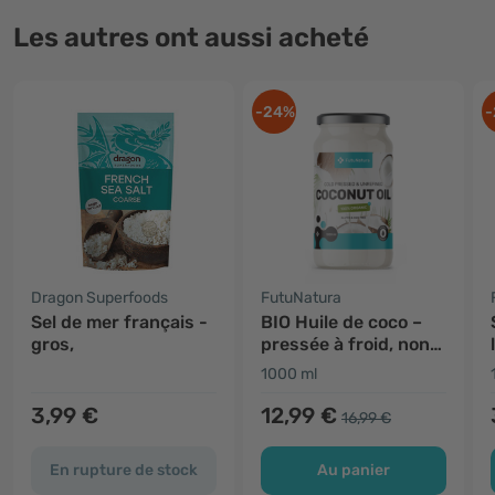
Les autres ont aussi acheté
-24%
-
Dragon Superfoods
FutuNatura
Sel de mer français -
BIO Huile de coco –
gros,
pressée à froid, non
raffinée
1000 ml
3,99 €
12,99 €
16,99 €
En rupture de stock
Au panier