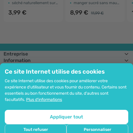
séché naturellement sur de l'argile
manger sucré sans mauvaise conscience
3,99 €
8,99 €
11,99 €
Entreprise
Information
Rejoignez-nous
Ce site Internet utilise des cookies
Assistance et commandes
Ce site Internet utilise des cookies pour améliorer votre
expérience d'utilisateur et vous fournir du contenu. Certains sont
essentiels au bon fonctionnement du site, d'autres sont
Possibilité de paiement par carte. Protection garantie des données
facultatifs.
Plus d'informations
personnelles via le cryptage SSL.
Droit d'auteur© 2012 - 2026   |   Be Healthy Group d.o.o.
Plan du site
Utilisation des cookies
Configuration des cookies
Appliquer tout
Tout refuser
Personnaliser