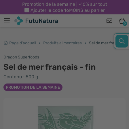
Promotion de la semaine | -16% sur tout
Ajouter le code
16MOINS
au panier
0
Page d'accueil
Produits alimentaires
Sel de mer français - fin
Dragon Superfoods
Sel de mer français - fin
Contenu : 500 g
PROMOTION DE LA SEMAINE