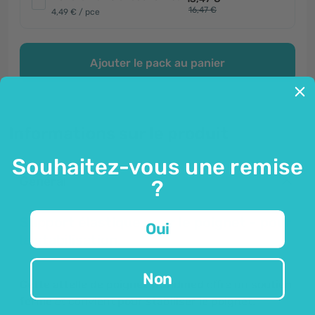
16,47 €
4,49 € / pce
Ajouter le pack au panier
Informations sur le produit
Souhaitez-vous une remise
Général
?
Support élastique pour le poignet - pour
Oui
la stabilisation.
Non
Cette attelle de poignet Wundmed
offre un
soutien
ferme
et convient
pour stabiliser le poignet.