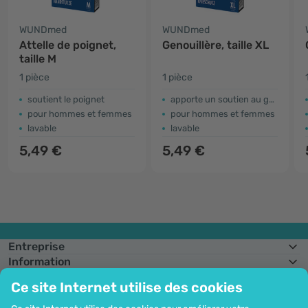
WUNDmed
WUNDmed
Attelle de poignet,
Genouillère, taille XL
taille M
1 pièce
1 pièce
soutient le poignet
apporte un soutien au genou
pour hommes et femmes
pour hommes et femmes
lavable
lavable
5,49 €
5,49 €
Entreprise
Information
Rejoignez-nous
Ce site Internet utilise des cookies
Assistance et commandes