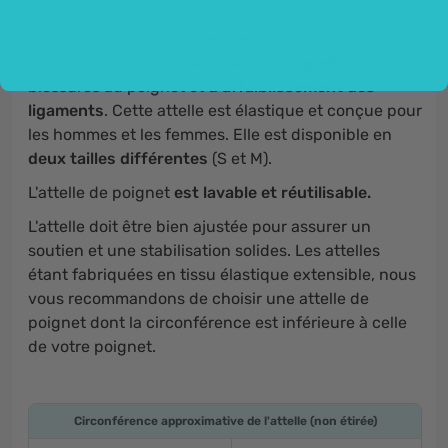
Elle soulage le poignet et soutient les muscles.
L'utilisation de l'orthèse est recommandée en
particulier en cas de
douleurs au poignet
, de
blessures au poignet et
d'affaiblissement des
ligaments
. Cette attelle est élastique et conçue pour
les hommes et les femmes. Elle est disponible en
deux tailles différentes
(S et M).
L'attelle de poignet
est lavable et réutilisable.
L'attelle doit être bien ajustée pour assurer un
soutien et une stabilisation solides. Les attelles
étant fabriquées en tissu élastique extensible, nous
vous recommandons de choisir une attelle de
poignet dont la circonférence est inférieure à celle
de votre poignet.
Circonférence approximative de l'attelle (non étirée)