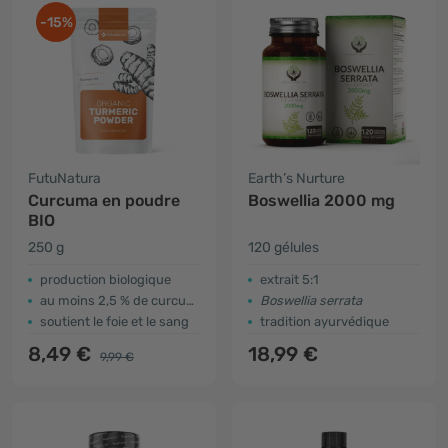
-15%
FutuNatura
Earth’s Nurture
Curcuma en poudre
Boswellia 2000 mg
BIO
250 g
120 gélules
production biologique
extrait 5:1
au moins 2,5 % de curcumine
Boswellia serrata
soutient le foie et le sang
tradition ayurvédique
8,49 €
18,99 €
9,99 €