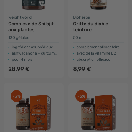
WeightWorld
Bioherba
Complexe de Shilajit -
Griffe du diable -
aux plantes
teinture
120 gélules
50 ml
ingrédient ayurvédique
complément alimentaire
ashwagandha + curcuma + poivre noir
avec de la vitamine B2
pour 4 mois
absorption efficace
28,99 €
8,99 €
-3%
-3%