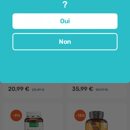
?
Oui
WeightWorld
HealthyWorld®
Non
Curcuma
3x BIO Curcuma 1440
mg – avec gingembre
et poivre noir
90 gummies
ensemble 540 gélules
complément alimentaire
synergie d'ingrédients ayurvédiques
avec gingembre et poivre noir
système immunitaire, voies respiratoires, système circulatoire
arôme naturel de citron
1440 mg de curcuma dans 2 gélules
20,99 €
35,99 €
23,49 €
50,97 €
-9%
-13%