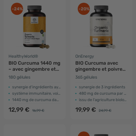
-24%
-20%
HealthyWorld®
OnEnergy
BIO Curcuma 1440 mg
BIO Curcuma avec
– avec gingembre et
gingembre et poivre
poivre noir
noir
180 gélules
365 gélules
synergie d'ingrédients ayurvédiques
synergie de 3 ingrédients
système immunitaire, voies respiratoires, système circulatoire
480 mg de curcuma par gélule
1440 mg de curcuma dans 2 gélules
issu de l'agriculture biologique certifiée
12,99 €
19,99 €
16,99 €
24,99 €