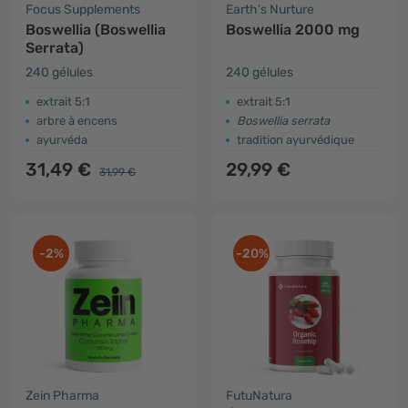
Focus Supplements
Earth’s Nurture
Boswellia (Boswellia
Boswellia 2000 mg
Serrata)
240 gélules
240 gélules
extrait 5:1
extrait 5:1
arbre à encens
Boswellia serrata
ayurvéda
tradition ayurvédique
31,49 €
29,99 €
31,99 €
-2%
-20%
Zein Pharma
FutuNatura