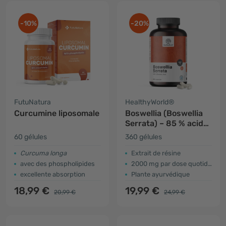
-10%
-20%
FutuNatura
HealthyWorld®
Curcumine liposomale
Boswellia (Boswellia
Serrata) – 85 % acide
boswellique
60 gélules
360 gélules
Curcuma longa
Extrait de résine
avec des phospholipides
2000 mg par dose quotidienne
excellente absorption
Plante ayurvédique
18,99 €
19,99 €
20,99 €
24,99 €