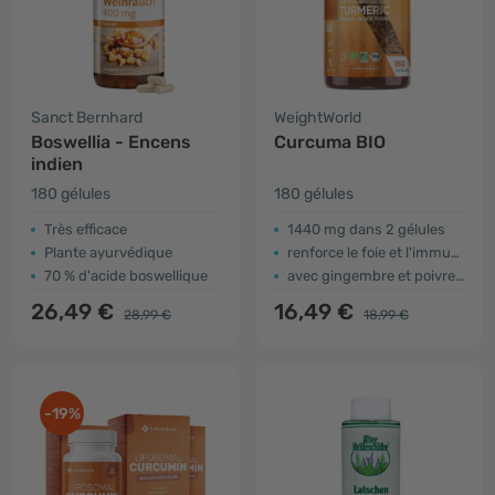
Sanct Bernhard
WeightWorld
Boswellia - Encens
Curcuma BIO
indien
180 gélules
180 gélules
Très efficace
1440 mg dans 2 gélules
Plante ayurvédique
renforce le foie et l'immunité
70 % d'acide boswellique
avec gingembre et poivre noir
26,49 €
16,49 €
28,99 €
18,99 €
-19%