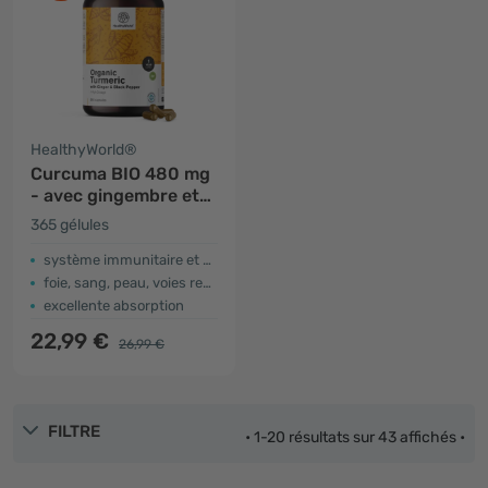
HealthyWorld®
Curcuma BIO 480 mg
- avec gingembre et
poivre noir
365 gélules
système immunitaire et système nerveux
foie, sang, peau, voies respiratoires
excellente absorption
22,99 €
26,99 €
FILTRE
• 1-20 résultats sur 43 affichés •