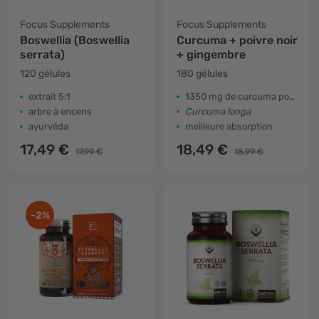
Focus Supplements
Focus Supplements
Boswellia (Boswellia
Curcuma + poivre noir
serrata)
+ gingembre
120 gélules
180 gélules
extrait 5:1
1350 mg de curcuma pour 2 gélules
arbre à encens
Curcuma longa
ayurvéda
meilleure absorption
17,49 €
18,49 €
17,99 €
18,99 €
-2%