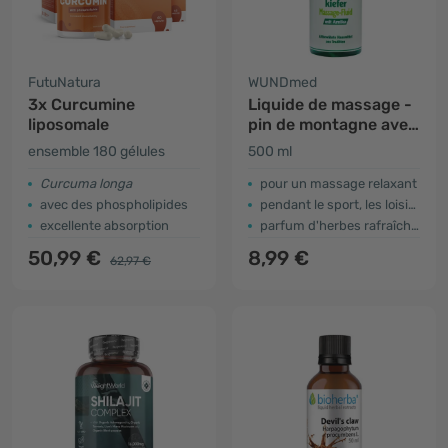
FutuNatura
WUNDmed
3x Curcumine
Liquide de massage -
liposomale
pin de montagne avec
arnica
ensemble 180 gélules
500 ml
Curcuma longa
pour un massage relaxant
avec des phospholipides
pendant le sport, les loisirs ou en voyage
excellente absorption
parfum d'herbes rafraîchissant
50,99 €
8,99 €
62,97 €