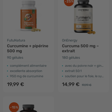
-25%
FutuNatura
OnEnergy
Curcumine + pipérine
Curcuma 500 mg –
500 mg
extrait
90 gélules
180 gélules
complément alimentaire
avec du poivre noir + gingembre
excellente absorption
extrait 50:1
950 mg de curcumine
soutien pour le foie, le système nerveux, la respiration …
19,99 €
14,99 €
19,99 €
-15%