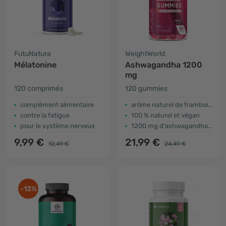
FutuNatura
WeightWorld
Mélatonine
Ashwagandha 1200
mg
120 comprimés
120 gummies
complément alimentaire
arôme naturel de framboise
contre la fatigue
100 % naturel et végan
pour le système nerveux
1200 mg d'ashwagandha pour 2 gummies
9,99 €
21,99 €
12,49 €
24,49 €
-13%