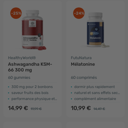
-25%
-24%
HealthyWorld®
FutuNatura
Ashwagandha KSM-
Mélatonine
66 300 mg
60 gummies
60 comprimés
300 mg pour 2 bonbons
dormir plus rapidement
saveur fruits des bois
naturel et sans effets secondaires
performance physique et mentale
complément alimentaire
14,99 €
10,99 €
19,99 €
14,49 €