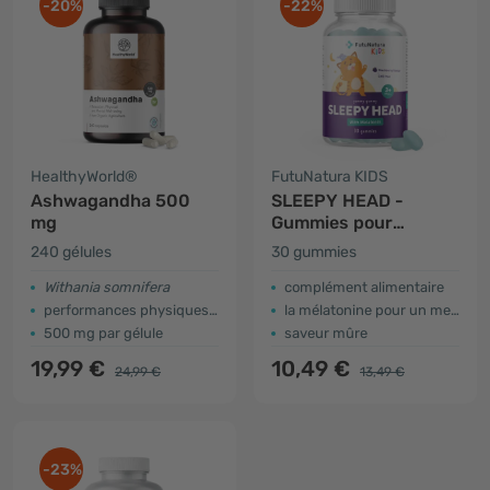
-20%
-22%
HealthyWorld®
FutuNatura KIDS
Ashwagandha 500
SLEEPY HEAD -
mg
Gummies pour
enfants pour le
240 gélules
30 gummies
sommeil
Withania somnifera
complément alimentaire
performances physiques et mentales
la mélatonine pour un meilleur sommeil
500 mg par gélule
saveur mûre
19,99 €
10,49 €
24,99 €
13,49 €
-23%