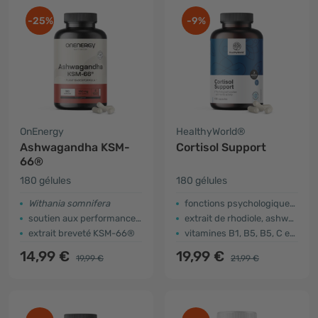
-25%
-9%
OnEnergy
HealthyWorld®
Ashwagandha KSM-
Cortisol Support
66®
180 gélules
180 gélules
Withania somnifera
fonctions psychologiques et cognitives
soutien aux performances physiques et mentales
extrait de rhodiole, ashwagandha
extrait breveté KSM-66®
vitamines B1, B5, B5, C et zinc
14,99 €
19,99 €
19,99 €
21,99 €