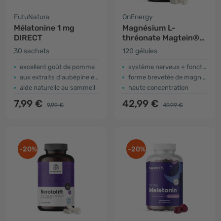
FutuNatura
OnEnergy
Mélatonine 1 mg
Magnésium L-
DIRECT
thréonate Magtein®
2000 mg
30 sachets
120 gélules
excellent goût de pomme
système nerveux + fonctionnement psychologique
aux extraits d'aubépine et de mélisse
forme brevetée de magnésium
aide naturelle au sommeil
haute concentration
7,99 €
42,99 €
9,99 €
49,99 €
-20%
-20%