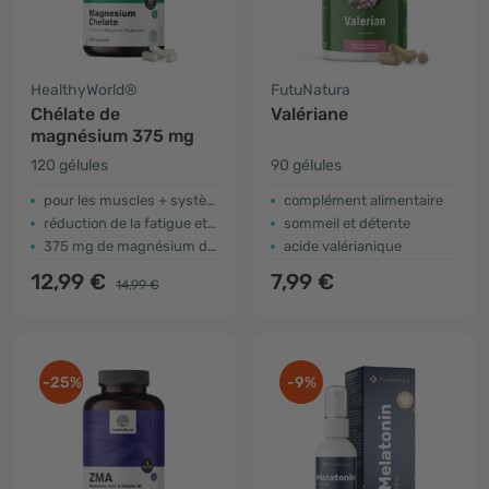
HealthyWorld®
FutuNatura
Chélate de
Valériane
magnésium 375 mg
120 gélules
90 gélules
pour les muscles + système nerveux
complément alimentaire
réduction de la fatigue et de l'épuisement
sommeil et détente
375 mg de magnésium dans 3 gélules
acide valérianique
12,99 €
7,99 €
14,99 €
-25%
-9%