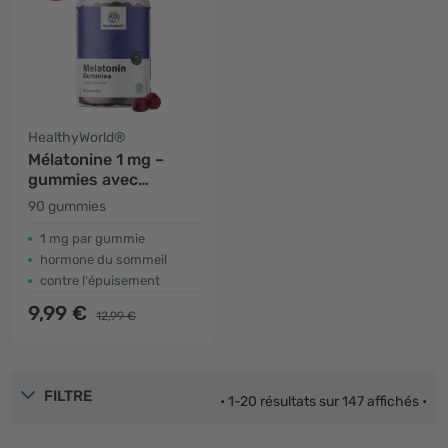
HealthyWorld®
Mélatonine 1 mg –
gummies avec
hormone naturelle
90 gummies
1 mg par gummie
hormone du sommeil
contre l'épuisement
9,99 €
12,99 €
FILTRE
• 1-20 résultats sur 147 affichés •