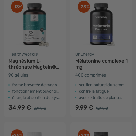
-13%
-23%
HealthyWorld®
OnEnergy
Magnésium L-
Mélatonine complexe 1
thréonate Magtein®
mg
2000 mg
90 gélules
400 comprimés
forme brevetée de magnésium
soutien naturel du sommeil
fonctionnement psychologique normal
contre la fatigue
énergie et soutien du système nerveux
avec extraits de plantes
34,99 €
9,99 €
39,99 €
12,99 €
-25%
-24%