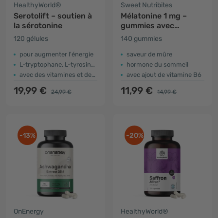
HealthyWorld®
Sweet Nutribites
Serotolift – soutien à
Mélatonine 1 mg –
la sérotonine
gummies avec
hormone naturelle
120 gélules
140 gummies
pour augmenter l'énergie
saveur de mûre
L-tryptophane, L-tyrosine et L-phénylalanine
hormone du sommeil
avec des vitamines et des minéraux
avec ajout de vitamine B6
19,99 €
11,99 €
24,99 €
14,99 €
-13%
-20%
OnEnergy
HealthyWorld®