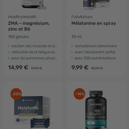
HealthyWorld®
FutuNatura
ZMA – magnésium,
Mélatonine en spray
zinc et B6
180 gélules
30 ml
soutien des muscles et du système immunitaire
complément alimentaire
réduction de la fatigue et de l'épuisement
avec l'édulcorant xylitol
pour les personnes physiquement actives
pour 300 pulvérisations
14,99 €
9,99 €
19,99 €
10,99 €
-20%
-14%