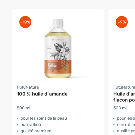
-19%
-9%
FutuNatura
FutuNatur
100 % huile d´amande
Huile d'
flacon p
500 ml
300 ml
​pour les soins de la peau
pour les 
non raffiné
non raffi
qualité premium
qualité 