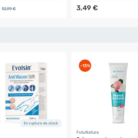
€
3,49 €
10,99 €
-13%
En rupture de stock
FutuNatura