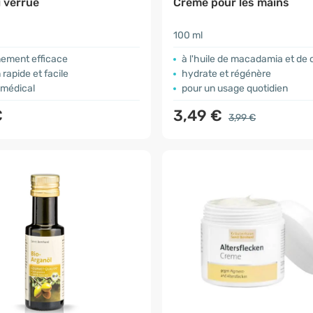
i verrue
Crème pour les mains
100 ml
nement efficace
à l'huile de macadamia et de 
n rapide et facile
hydrate et régénère
f médical
pour un usage quotidien
€
3,49 €
3,99 €