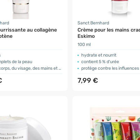
nhard
Sanct Bernhard
urrissante au collagène
Crème pour les mains cra
otène
Eskimo
100 ml
s
hydrate et nourrit
plets de la peau
contient 5 % d'urée
ps, du visage, des mains et des ongles
protège contre les influences e
€
7,99 €