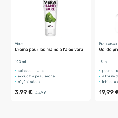
Virde
Francesca
Crème pour les mains à l'aloe vera
Gel de pr
100 ml
15 ml
soins des mains
pour les 
adoucit la peau sèche
à l'huile 
régénération
inhibe la
3,99 €
19,99 
4,49 €