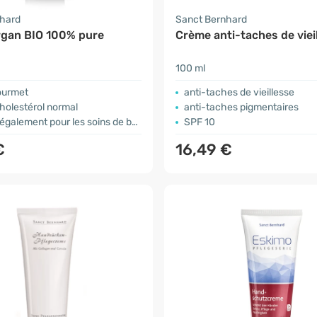
nhard
Sanct Bernhard
argan BIO 100% pure
Crème anti-taches de viei
100 ml
ourmet
anti-taches de vieillesse
holestérol normal
anti-taches pigmentaires
galement pour les soins de beauté
SPF 10
€
16,49 €