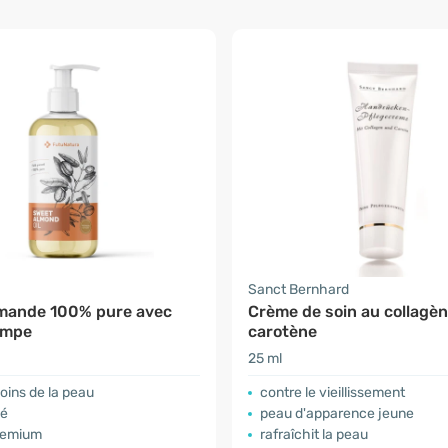
a
Sanct Bernhard
amande 100% pure avec
Crème de soin au collagèn
ompe
carotène
25 ml
soins de la peau
contre le vieillissement
né
peau d'apparence jeune
premium
rafraîchit la peau