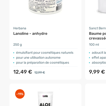
Herbana
Sanct Ber
Lanoline - anhydre
Baume po
crevassé
250 g
100 ml
émulsifiant pour cosmétiques naturels
adoucit l
pour une utilisation autonome
effet apa
pour la préparation de cosmétiques
absorptio
12,49 €
9,99 €
12,99 €
-11%