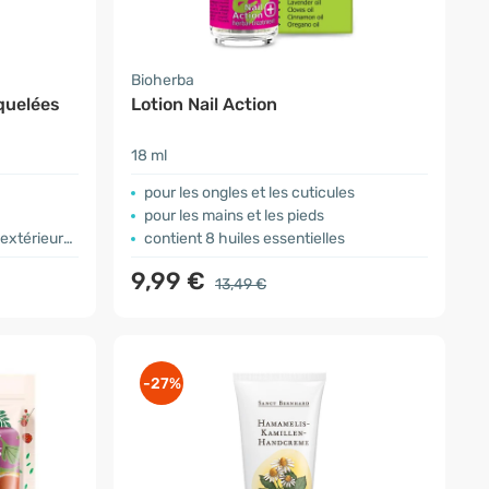
Bioherba
quelées
Lotion Nail Action
18 ml
pour les ongles et les cuticules
pour les mains et les pieds
xtérieures
contient 8 huiles essentielles
9,99 €
13,49 €
-27%