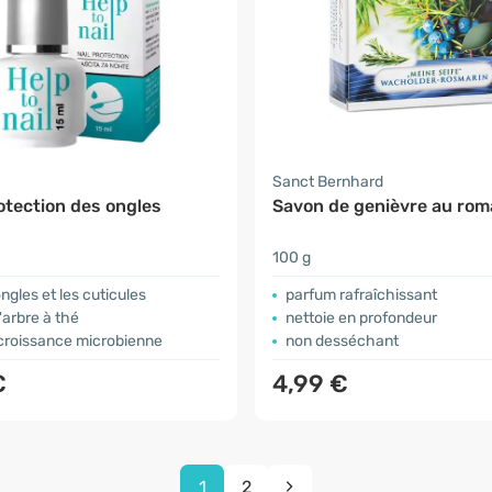
Sanct Bernhard
otection des ongles
Savon de genièvre au rom
100 g
ongles et les cuticules
parfum rafraîchissant
d'arbre à thé
nettoie en profondeur
 croissance microbienne
non desséchant
€
4,99 €
1
2