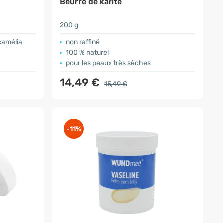
Beurre de karité
200 g
camélia
non raffiné
100 % naturel
pour les peaux très sèches
14,49 €
15,49 €
-11%