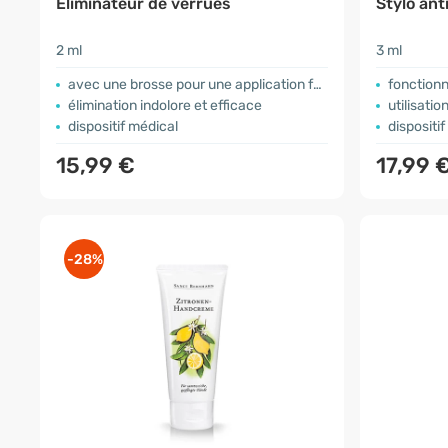
Éliminateur de verrues
Stylo ant
2 ml
3 ml
avec une brosse pour une application facile
fonction
élimination indolore et efficace
utilisatio
dispositif médical
dispositi
15,99 €
17,99 
-28%