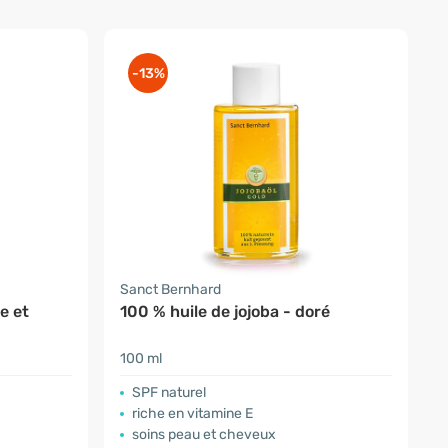
-13%
Sanct Bernhard
e et
100 % huile de jojoba - doré
100 ml
SPF naturel
riche en vitamine E
soins peau et cheveux