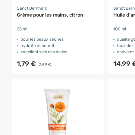
Sanct Bernhard
Sanct Ber
Crème pour les mains, citron
Huile d'
25 ml
100 ml
pour les peaux sèches
qualité g
hydrate et nourrit
taux de c
excellent soin des mains
convient é
1,79 €
14,99 
2,49 €