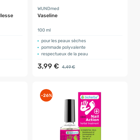
WUNDmed
llesse
Vaseline
100 ml
pour les peaux sèches
pommade polyvalente
respectueux de la peau
3,99 €
4,49 €
-26%