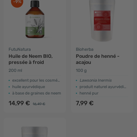
-9%
FutuNatura
Bioherba
Huile de Neem BIO,
Poudre de henné -
pressée à froid
acajou
200 ml
100 g
excellent pour les cosmétiques
Lawsonia Inermis
huile ayurvédique
produit naturel ayurvédique
à base de graines de neem
henné pur
14,99 €
7,99 €
16,49 €