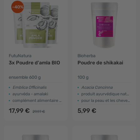
-40%
FutuNatura
Bioherba
3x Poudre d'amla BIO
Poudre de shikakai
ensemble 600 g
100 g
Emblica Officinalis
Acacia Concinna
ayurvéda - amalaki
produit ayurvédique naturel
complément alimentaire et soin cheveux
pour la peau et les cheveux
17,99 €
5,99 €
29,97 €