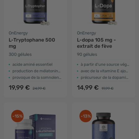
OnEnergy
OnEnergy
L-Tryptophane 500
L-dopa 105 mg -
mg
extrait de fève
300 gélules
90 gélules
acide aminé essentiel
à partir d'une source végétale naturelle
production de mélatonine + sérotonine
avec de la vitamine E ajoutée
provoque de la somnolence
précurseur de la dopamine
19,99 €
14,99 €
24,99 €
19,99 €
-15%
-13%