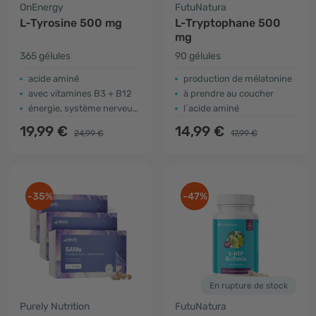
OnEnergy
FutuNatura
L-Tyrosine 500 mg
L-Tryptophane 500
mg
365 gélules
90 gélules
acide aminé
production de mélatonine
avec vitamines B3 + B12
à prendre au coucher
énergie, système nerveux, fonctionnement psychologique
l´acide aminé
19,99 €
14,99 €
24,99 €
17,99 €
-35%
-47%
En rupture de stock
Purely Nutrition
FutuNatura