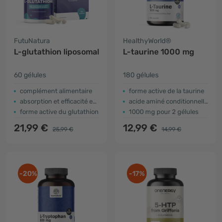
FutuNatura
HealthyWorld®
L-glutathion liposomal
L-taurine 1000 mg
60 gélules
180 gélules
​complément alimentaire
forme active de la taurine
absorption et efficacité excellentes
acide aminé conditionnellement essentiel
forme active du glutathion
1000 mg pour 2 gélules
21,99 €
12,99 €
25,99 €
14,99 €
-20%
-17%