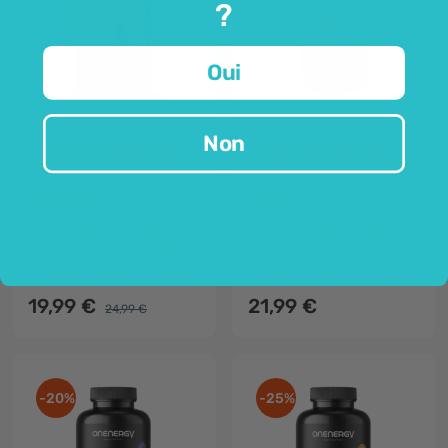
?
Oui
HealthyWorld®
Vita World
Non
L-tyrosine 1000 mg
L-Glycine 1000 mg
365 gélules
120 gélules
1000 mg dans 2 gélules
complément alimentaire
avec vitamines B3 et B12
acide aminé
énergie, nerfs, fonctionnement psychologique
élément constitutif des protéines
19,99 €
21,99 €
24,99 €
-20%
-25%