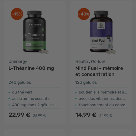
-15%
-40%
OnEnergy
HealthyWorld®
L-Théanine 400 mg
Mind Fuel – mémoire
et concentration
240 gélules
120 gélules
du thé vert
soutien à la mémoire et à la concentration
acide aminé essentiel
avec des vitamines, des minéraux et des extraits de plantes
400 mg dans 2 gélules
fonctionnement du cerveau
22,99 €
14,99 €
26,99 €
24,99 €