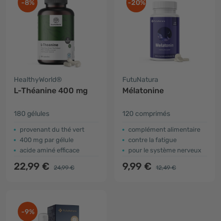
-8%
-20%
HealthyWorld®
FutuNatura
L-Théanine 400 mg
Mélatonine
180 gélules
120 comprimés
provenant du thé vert
complément alimentaire
400 mg par gélule
contre la fatigue
acide aminé efficace
pour le système nerveux
22,99 €
9,99 €
24,99 €
12,49 €
-9%