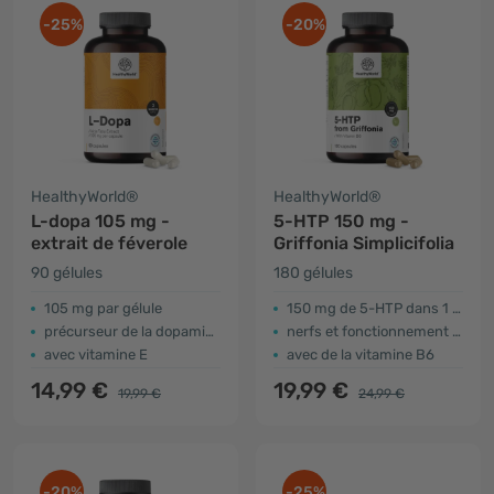
-25%
-20%
HealthyWorld®
HealthyWorld®
L-dopa 105 mg -
5-HTP 150 mg -
extrait de féverole
Griffonia Simplicifolia
90 gélules
180 gélules
105 mg par gélule
150 mg de 5-HTP dans 1 gélule
précurseur de la dopamine
nerfs et fonctionnement psychologique
avec vitamine E
avec de la vitamine B6
14,99 €
19,99 €
19,99 €
24,99 €
-20%
-25%