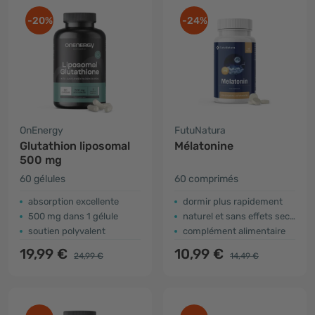
-20%
-24%
OnEnergy
FutuNatura
Glutathion liposomal
Mélatonine
500 mg
60 gélules
60 comprimés
absorption excellente
dormir plus rapidement
500 mg dans 1 gélule
naturel et sans effets secondaires
soutien polyvalent
complément alimentaire
19,99 €
10,99 €
24,99 €
14,49 €