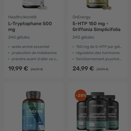
HealthyWorld®
OnEnergy
L-Tryptophane 500
5-HTP 150 mg -
mg
Griffonia Simplicifolia
240 gélules
240 gélules
acide aminé essentiel
150 mg de 5-HTP par gélule
production de mélatonine
régulation des hormones
prendre avant d'aller se coucher
fonctionnement psychologique
19,99 €
24,99 €
24,99 €
29,99 €
-28%