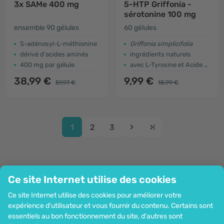
3x SAMe 400 mg
5-HTP Griffonia -
sérotonine 100 mg
ensemble 90 gélules
60 gélules
S-adénosyl-L-méthionine
Griffonia simplicifolia
dérivé d'acides aminés
ingrédients naturels
400 mg par gélule
avec L-Tyrosine et Acide Glutamique
38,99 €
9,99 €
59,97 €
18,99 €
1
2
3
Ce site Internet utilise des cookies
Entreprise
Ce site Internet utilise des cookies pour améliorer votre
Information
expérience d'utilisateur et vous fournir du contenu. Certains sont
Rejoignez-nous
essentiels au bon fonctionnement du site, d'autres sont
Assistance et commandes