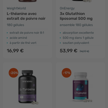
WeightWorld
OnEnergy
L-théanine avec
3x Glutathion
extrait de poivre noir
liposomal 500 mg
180 gélules
ensemble 180 gélules
extrait de poivre noir 8:1
absorption excellente
acide aminé
500 mg dans 1 gélule
à partir de thé vert
soutien polyvalent
16,99 €
53,99 €
74,97 €
-20%
-17%