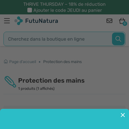
THRIVE THURSDAY – 18% de réduction
Ajouter le code
JEUDI
au panier
0
Page d'accueil
Protection des mains
Protection des mains
1 produits (1 affichés)