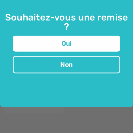
Souhaitez-vous une remise
?
Oui
En rupture de stock
Septona
Gel pour les mains à
Non
base d'alcool
500 ml
au parfum de citron
70% d'éthanol
pour des mains propres
7,49 €