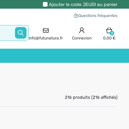
Ajouter le code
JEUDI
au panier
Questions fréquentes
0
info@futunatura.fr
Connexion
0,00 €
216 produits (216 affichés)