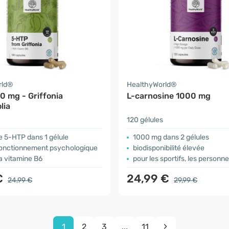
rld®
HealthyWorld®
0 mg - Griffonia
L-carnosine 1000 mg
lia
120 gélules
e 5-HTP dans 1 gélule
1000 mg dans 2 gélules
 fonctionnement psychologique
biodisponibilité élevée
a vitamine B6
pour les sportifs, les personne
€
24,99 €
24,99 €
29,99 €
1
2
3
...
11