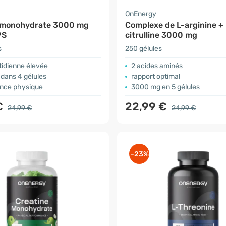
OnEnergy
 monohydrate 3000 mg
Complexe de L-arginine + 
PS
citrulline 3000 mg
s
250 gélules
tidienne élevée
2 acides aminés
dans 4 gélules
rapport optimal
nce physique
3000 mg en 5 gélules
€
22,99 €
24,99 €
24,99 €
-23%