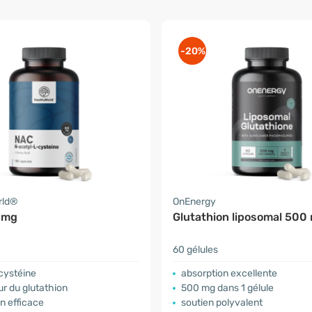
-20%
rld®
OnEnergy
 mg
Glutathion liposomal 500
60 gélules
cystéine
absorption excellente
r du glutathion
500 mg dans 1 gélule
n efficace
soutien polyvalent