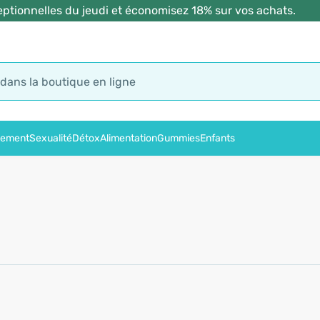
ptionnelles du jeudi et économisez 18% sur vos achats.
sement
Sexualité
Détox
Alimentation
Gummies
Enfants