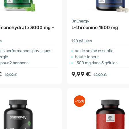
OnEnergy
 monohydrate 3000 mg –
L-thréonine 1500 mg
s
120 gélules
 les performances physiques
acide aminé essentiel
ergie
haute teneur
pour 2 bonbons
1500 mg dans 3 gélules
€
9,99 €
19,99 €
12,99 €
-15%