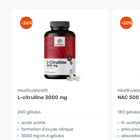
-26%
-20%
HealthyWorld®
HealthyWo
L-citrulline 3000 mg
NAC 500
240 gélules
180 gélules
acide aminé
N-acétyl
formation d'oxyde nitrique
précurseu
3000 mg en 4 gélules
absorptio