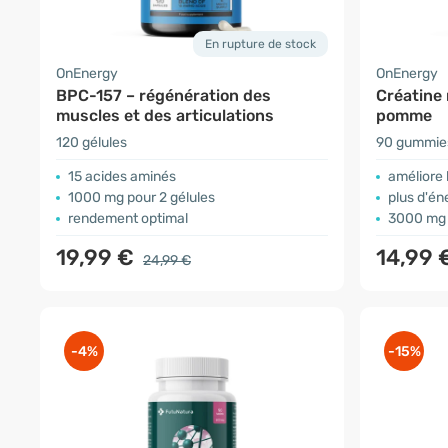
En rupture de stock
OnEnergy
OnEnergy
BPC-157 – régénération des
Créatine
muscles et des articulations
pomme
120 gélules
90 gummie
15 acides aminés
améliore
1000 mg pour 2 gélules
plus d'én
rendement optimal
3000 mg 
19,99 €
14,99 
24,99 €
-4%
-15%