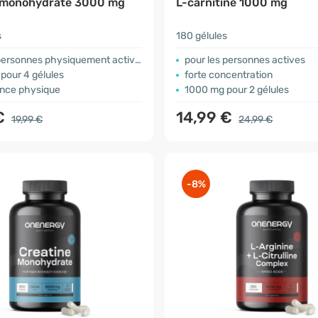
 monohydrate 3000 mg
L-carnitine 1000 mg
s
180 gélules
personnes physiquement actives
pour les personnes actives
pour 4 gélules
forte concentration
nce physique
1000 mg pour 2 gélules
€
14,99 €
19,99 €
24,99 €
-8%