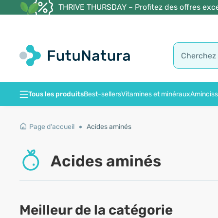
THRIVE THURSDAY – Profitez des offres exce
Tous les produits
Best-sellers
Vitamines et minéraux
Amincis
Page d'accueil
Acides aminés
Acides aminés
Meilleur de la catégorie