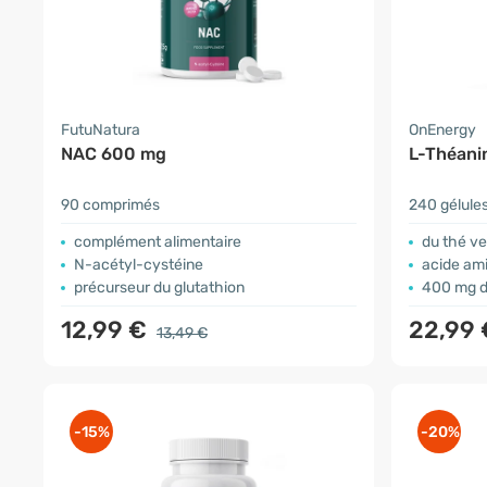
FutuNatura
OnEnergy
NAC 600 mg
L-Théani
90 comprimés
240 gélule
complément alimentaire
du thé ve
N-acétyl-cystéine
acide ami
précurseur du glutathion
400 mg d
12,99 €
22,99
13,49 €
-15%
-20%