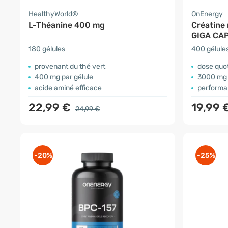
HealthyWorld®
OnEnergy
L-Théanine 400 mg
Créatine
GIGA CA
180 gélules
400 gélule
provenant du thé vert
dose quo
400 mg par gélule
3000 mg 
acide aminé efficace
performa
22,99 €
19,99 
24,99 €
-20%
-25%