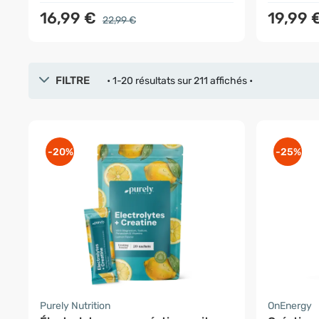
16,99 €
19,99 
22,99 €
FILTRE
• 1-20 résultats sur 211 affichés •
-20%
-25%
Purely Nutrition
OnEnergy