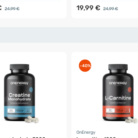
€
19,99 €
24,99 €
24,99 €
-40%
OnEnergy