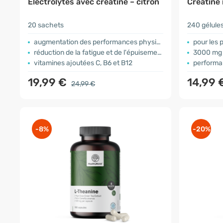
Électrolytes avec créatine – citron
Créatine
20 sachets
240 gélule
augmentation des performances physiques
pour les 
réduction de la fatigue et de l'épuisement
3000 mg 
vitamines ajoutées C, B6 et B12
performa
19,99 €
14,99 
24,99 €
-8%
-20%