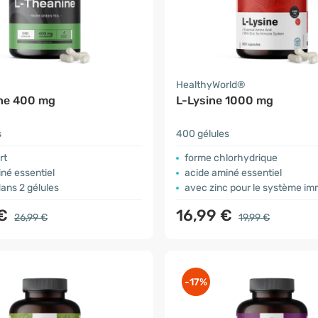
HealthyWorld®
ne 400 mg
L-Lysine 1000 mg
s
400 gélules
rt
forme chlorhydrique
né essentiel
acide aminé essentiel
ans 2 gélules
avec zinc pour le système im
 €
16,99 €
26,99 €
19,99 €
-17%