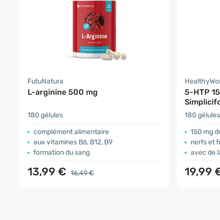
FutuNatura
HealthyWo
L-arginine 500 mg
5-HTP 15
Simplicifo
180 gélules
180 gélules
complément alimentaire
150 mg d
aux vitamines B6, B12, B9
nerfs et
formation du sang
avec de l
13,99 €
19,99 
16,49 €