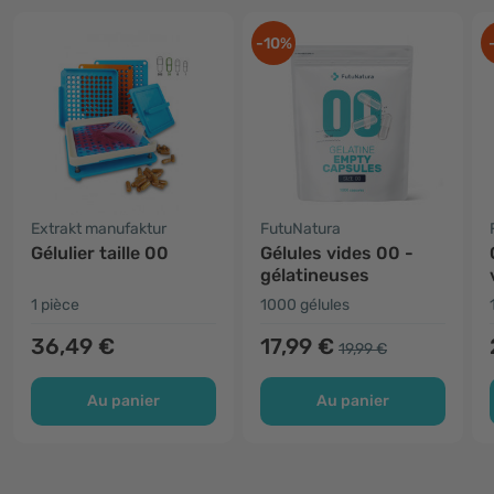
-10%
Extrakt manufaktur
FutuNatura
Gélulier taille 00
Gélules vides 00 -
gélatineuses
1 pièce
1000 gélules
36,49 €
17,99 €
19,99 €
Au panier
Au panier