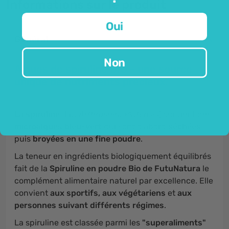
Informations sur le produit
Oui
Général
Non
Algues de spiruline BIO - une source
unique de nutriments précieux.
La spiruline
(lat.
Arthrospira Platensis
) contient des
microalgues bleu-vert
qui sont d'abord
séchées
puis
broyées en une fine poudre
.
La teneur en ingrédients biologiquement équilibrés
fait de la
Spiruline en poudre Bio de FutuNatura
le
complément alimentaire naturel par excellence. Elle
convient
aux sportifs, aux végétariens
et
aux
personnes suivant différents régimes
.
La spiruline est classée parmi les
"superaliments"