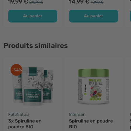
19,99 €
14,99 €
24,99 €
19,99 €
Au panier
Au panier
Produits similaires
-34%
FutuNatura
Intenson
3x Spiruline en
Spiruline en poudre
poudre BIO
BIO