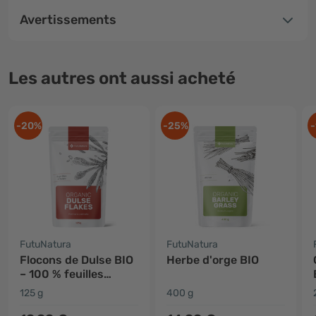
Avertissements
Les autres ont aussi acheté
-20%
-25%
-
FutuNatura
FutuNatura
Flocons de Dulse BIO
Herbe d'orge BIO
– 100 % feuilles
d'algues dulse
125 g
400 g