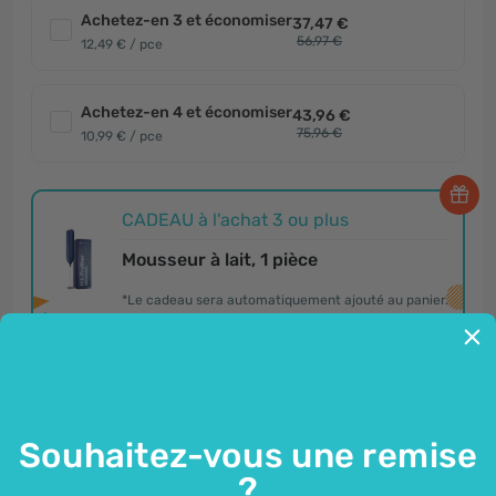
Achetez-en 3 et économiser
37,47 €
56,97 €
12,49 € / pce
Achetez-en 4 et économiser
43,96 €
75,96 €
10,99 € / pce
CADEAU à l'achat 3 ou plus
Mousseur à lait, 1 pièce
*Le cadeau sera automatiquement ajouté au panier.
Ajouter le pack au panier
Souhaitez-vous une remise
?