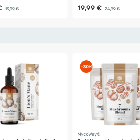
€
19,99 €
19,99 €
24,99 €
-30%
®
MycoWay®