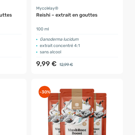
MycoWay®
uttes
Reishi – extrait en gouttes
100 ml
Ganoderma lucidum
extrait concentré 4:1
sans alcool
9,99 €
12,99 €
-30%