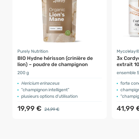
Purely Nutrition
MycoWay
BIO Hydne hérisson (crinière de
3x Cordy
lion) – poudre de champignon
extrait 10
200 g
ensemble 5
Hericium erinaceus
forte con
“champignon intelligent”
champign
plusieurs options d'utilisation
“champign
19,99 €
41,99 
24,99 €