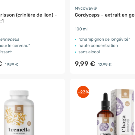
®
MycoWay®
isson (crinière de lion) -
Cordyceps – extrait en go
:1
100 ml
 erinaceus
"champignon de longévité"
pour le cerveau”
haute concentration
uissant
sans alcool
€
9,99 €
19,99 €
12,99 €
-23%