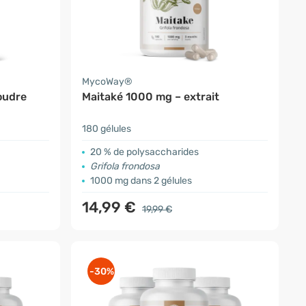
MycoWay®
oudre
Maitaké 1000 mg – extrait
180 gélules
20 % de polysaccharides
Grifola frondosa
1000 mg dans 2 gélules
14,99 €
19,99 €
-30%