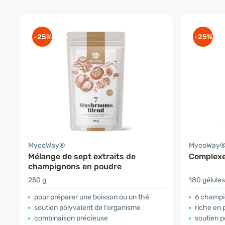
-25%
-25%
MycoWay®
MycoWay
Mélange de sept extraits de
Complexe
champignons en poudre
250 g
180 gélules
pour préparer une boisson ou un thé
6 champi
soutien polyvalent de l'organisme
riche en
combinaison précieuse
soutien p