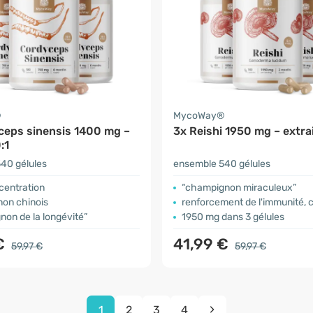
®
MycoWay®
ceps sinensis 1400 mg –
3x Reishi 1950 mg – extrai
:1
40 gélules
ensemble 540 gélules
centration
“champignon miraculeux”
on chinois
renforcement de l'immunité, c
on de la longévité”
1950 mg dans 3 gélules
€
41,99 €
59,97 €
59,97 €
1
2
3
4