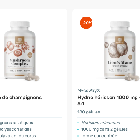
-20%
®
MycoWay®
 de champignons
Hydne hérisson 1000 mg -
5:1
180 gélules
gnons asiatiques
Hericium erinaceus
 polysaccharides
1000 mg dans 2 gélules
olyvalent du corps
forme concentrée