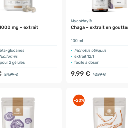
®
MycoWay®
1000 mg – extrait
Chaga – extrait en goutte
100 ml
bêta-glucanes
Inonotus obliquus
fuciformis
extrait 12:1
pour 2 gélules
facile à doser
€
9,99 €
24,99 €
12,99 €
-20%