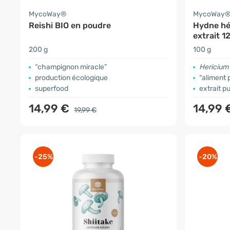
MycoWay®
MycoWay
Reishi BIO en poudre
Hydne hér
extrait 12
200 g
100 g
“champignon miracle”
Hericium
production écologique
“aliment 
superfood
extrait p
14,99 €
14,99 
19,99 €
-25%
-20%