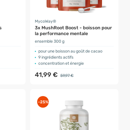
MycoWay®
s
3x MushRoot Boost - boisson pour
la performance mentale
ensemble 300 g
pour une boisson au goût de cacao
9 ingrédients actifs
concentration et énergie
41,99 €
59,97 €
-25%