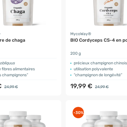
®
MycoWay®
re de chaga
BIO Cordyceps CS-4 en p
200 g
obliquus
précieux champignon chinois
 fibres alimentaires
utilisation polyvalente
es champignons”
“champignon de longévité”
€
19,99 €
24,99 €
24,99 €
-30%