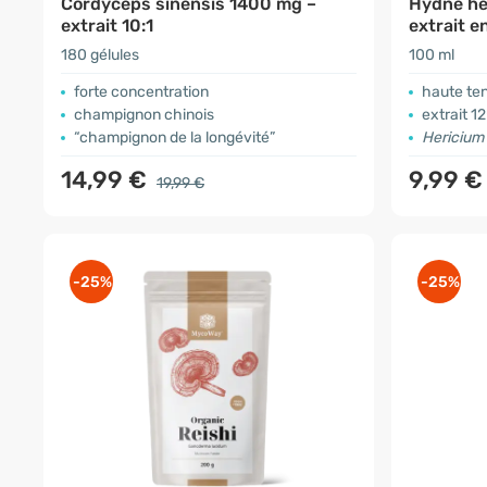
Cordyceps sinensis 1400 mg –
Hydne hér
extrait 10:1
extrait e
180 gélules
100 ml
forte concentration
haute te
champignon chinois
extrait 12
“champignon de la longévité”
Hericium
14,99 €
9,99 
19,99 €
-25%
-25%