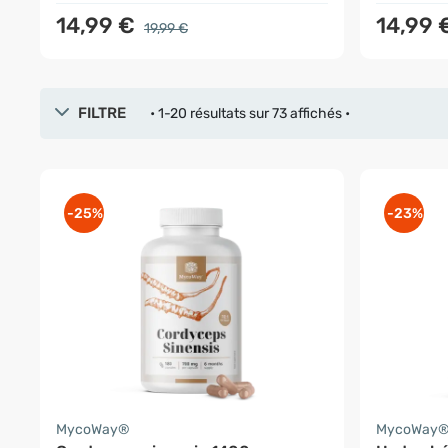
14,99 €
14,99 
19,99 €
FILTRE
• 1-20 résultats sur 73 affichés •
-25%
-23%
MycoWay®
MycoWay