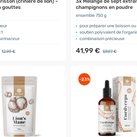
isson (crinière de lion) –
3x Mélange de sept extrai
n gouttes
champignons en poudre
ensemble 750 g
neur
pour préparer une boisson ou
:1
soutien polyvalent de l'organ
 erinaceus
combinaison précieuse
€
41,99 €
12,99 €
59,97 €
-23%