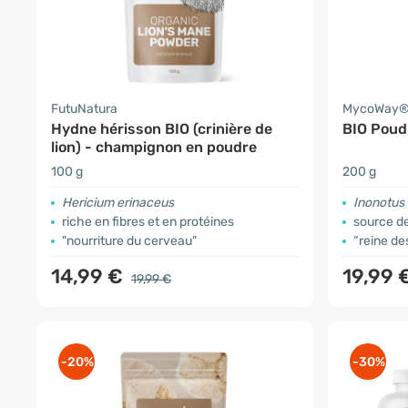
FutuNatura
MycoWay
Hydne hérisson BIO (crinière de
BIO Poud
lion) - champignon en poudre
100 g
200 g
Hericium erinaceus
Inonotus 
riche en fibres et en protéines
source de
"nourriture du cerveau"
“reine d
14,99 €
19,99 
19,99 €
-20%
-30%