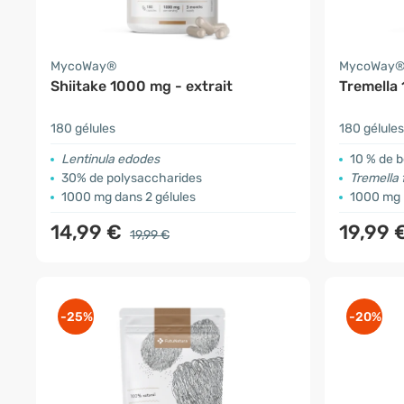
MycoWay®
MycoWay
Shiitake 1000 mg - extrait
Tremella 
180 gélules
180 gélules
Lentinula edodes
10 % de 
30% de polysaccharides
Tremella 
1000 mg dans 2 gélules
1000 mg 
14,99 €
19,99 
19,99 €
-25%
-20%