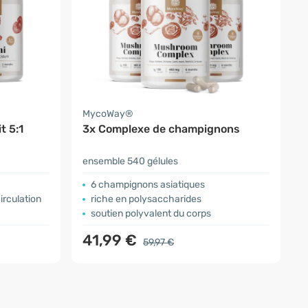
MycoWay®
t 5:1
3x Complexe de champignons
ensemble 540 gélules
6 champignons asiatiques
irculation
riche en polysaccharides
soutien polyvalent du corps
41,99 €
59,97 €