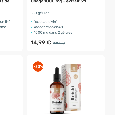
ts de
Chaga 1000 mg – extrait 5:1
180 gélules
 un thé
“cadeau divin”
isme
Inonotus obliquus
1000 mg dans 2 gélules
14,99 €
19,99 €
-23%