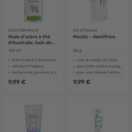
Sanct Bernhard
Art of Nature
Huile d'arbre à thé
Mastic - dentifrice
d'Australie, bain de
bouche
100 ml
85 g
huile d'arbre à thé australienne issue de l'agriculture biologique
avec le mastic de Chios
rafraîchit l'haleine
pour lutter contre la plaque dentaire
renforce les gencives et les dents
pour une haleine fraîche et agréable
9,99 €
9,99 €