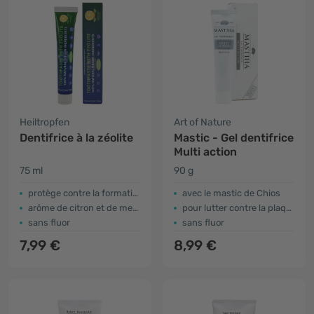
Heiltropfen
Art of Nature
Dentifrice à la zéolite
Mastic - Gel dentifrice
Multi action
75 ml
90 g
protège contre la formation de caries
avec le mastic de Chios
arôme de citron et de menthe
pour lutter contre la plaque dentaire
sans fluor
sans fluor
7,99 €
8,99 €