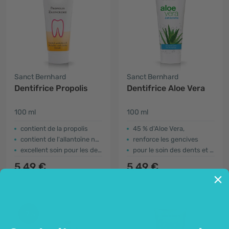
Sanct Bernhard
Sanct Bernhard
Dentifrice Propolis
Dentifrice Aloe Vera
100 ml
100 ml
contient de la propolis
45 % d'Aloe Vera,
contient de l'allantoïne naturelle
renforce les gencives
excellent soin pour les dents et les gencives
pour le soin des dents et des gencives sensibles
5,49 €
5,49 €
-7%