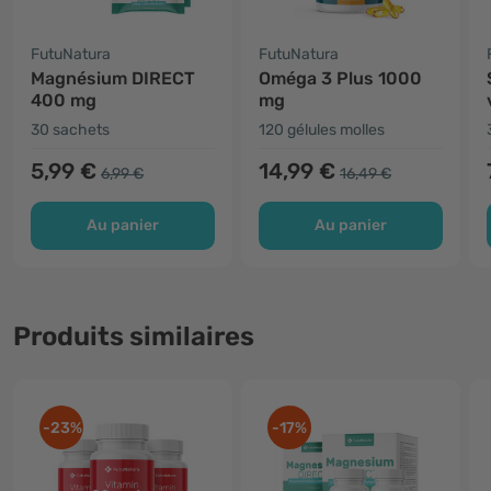
FutuNatura
FutuNatura
Magnésium DIRECT
Oméga 3 Plus 1000
400 mg
mg
30 sachets
120 gélules molles
5,99 €
14,99 €
6,99 €
16,49 €
Au panier
Au panier
Produits similaires
-23%
-17%