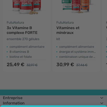
FutuNatura
FutuNatura
3x Vitamine B
Vitamines et
complexe FORTE
minéraux
ensemble 270 gélules
kit
complément alimentaire
complément alimentaire
8 vitamines B
énergie et système immunitaire
biotine et folate
combinaison unique de micronutriments
25,49 €
30,99 €
32,97 €
37,46 €
Entreprise
Information