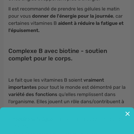
Il est recommandé de prendre les gélules le matin
pour vous
donner de l'énergie pour la journée
, car
certaines vitamines B
aident à réduire la fatigue et
l'épuisement.
Complexe B avec biotine - soutien
complet pour le corps.
Le fait que les vitamines B soient
vraiment
importantes
pour tout le monde est démontré par la
variété des fonctions
qu'elles remplissent dans
l'organisme. Elles jouent un rôle dans/contribuent à
:
réduire la fatigue
et l'épuisement (B2, B3, B5, B6,
B9, B12),