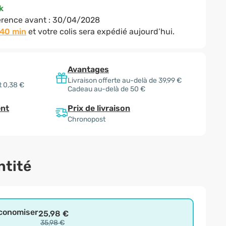
k
rence avant :
30/04/2028
 40 min
et votre colis sera expédié aujourd’hui.
Avantages
Livraison offerte au-delà de 39,99 €
t 0,38 €
Cadeau au-delà de 50 €
Prix de livraison
nt
Chronopost
ntité
économiser
25,98 €
35,98 €