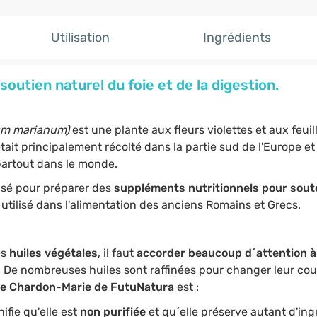
Utilisation
Ingrédients
outien naturel du foie et de la digestion.
um marianum)
est une plante aux fleurs violettes et aux feuil
tait principalement récolté dans la partie sud de l'Europe et 
 partout dans le monde.
isé pour préparer des
suppléments nutritionnels pour souten
utilisé dans l'alimentation des anciens Romains et Grecs.
es
huiles végétales
, il faut
accorder beaucoup d´attention
à
 De nombreuses huiles sont raffinées pour changer leur coul
 de Chardon-Marie de
FutuNatura
est :
nifie qu'elle est
non purifiée
et qu´elle préserve autant d'in