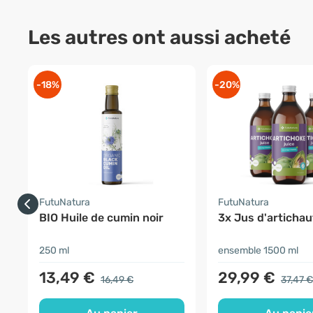
Les autres ont aussi acheté
-18%
-20%
FutuNatura
FutuNatura
BIO Huile de cumin noir
3x Jus d'artichau
250 ml
ensemble 1500 ml
13,49 €
29,99 €
16,49 €
37,47 €