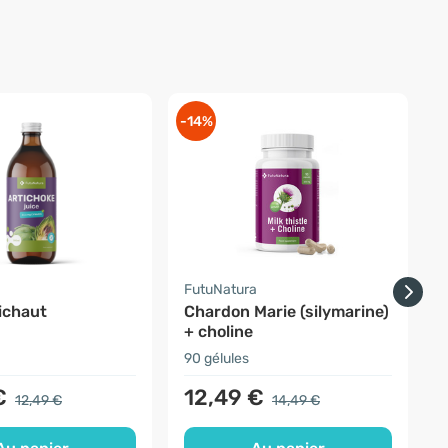
-14%
-
a
FutuNatura
F
ichaut
Chardon Marie (silymarine)
B
+ choline
p
r
90 gélules
1
€
12,49 €
12,49 €
14,49 €