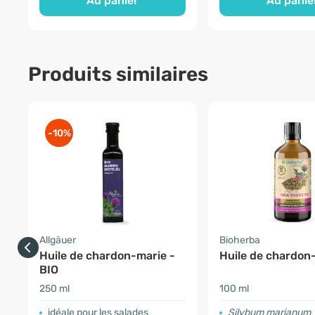
Au panier
Au panie
Produits similaires
-10%
Allgäuer
Bioherba
Huile de chardon-marie -
Huile de chardon
BIO
250 ml
100 ml
idéale pour les salades
Silybum marianum