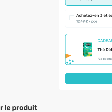
Achetez-en 3 et é
12,49 € / pce
CADEAU 
Thé Dét
*Le cadea
 le produit