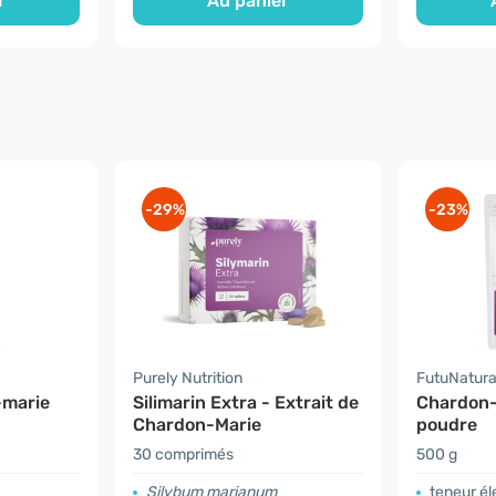
r
Au panier
-29%
-23%
Purely Nutrition
FutuNatur
-marie
Silimarin Extra - Extrait de
Chardon-
Chardon-Marie
poudre
30 comprimés
500 g
Silybum marianum
teneur él