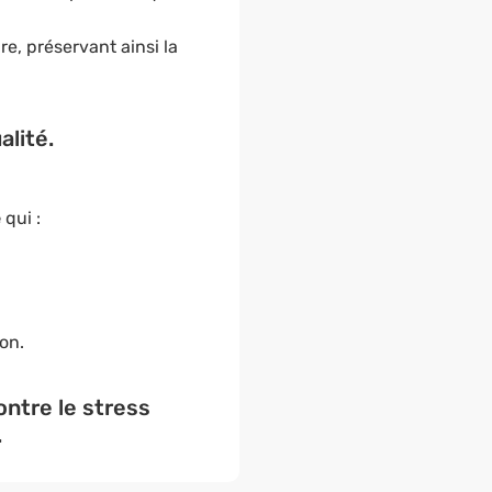
e, préservant ainsi la
alité.
e
qui :
on.
ontre le stress
.