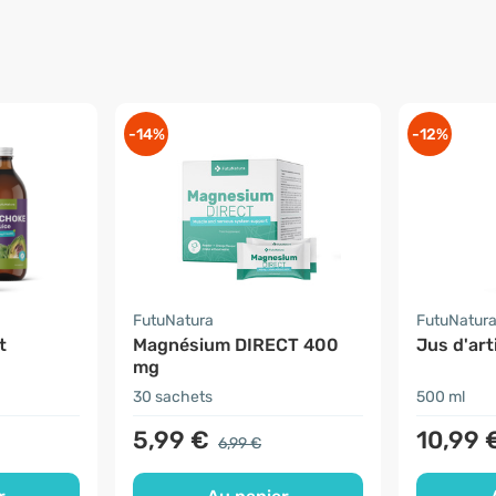
-14%
-12%
FutuNatura
FutuNatur
t
Magnésium DIRECT 400
Jus d'art
mg
30 sachets
500 ml
5,99 €
10,99 
6,99 €