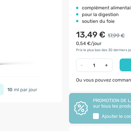
complément alimenta
pour la digestion
soutien du foie
13,49 €
17,99 €
0,54 €/jour
Prix le plus bas des 30 derniers jo
-
+
Ou vous pouvez command
10
ml par jour
PROMOTION DE LA
sur tous les produ
Ajouter le c