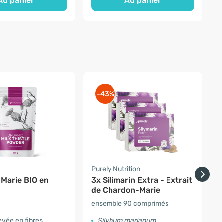
Au panier
Au panier
-43%
a
Purely Nutrition
P
Marie BIO en
3x Silimarin Extra - Extrait
de Chardon-Marie
d
ensemble 90 comprimés
3
evée en fibres
Silybum marianum