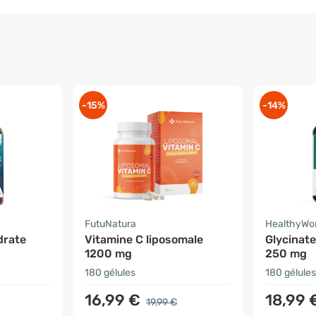
-15%
-14%
FutuNatura
HealthyWo
drate
Vitamine C liposomale
Glycinat
1200 mg
250 mg
180 gélules
180 gélules
16,99 €
18,99 
19,99 €