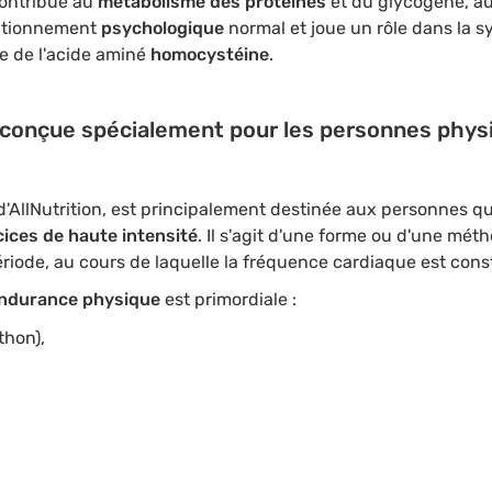
contribue au
métabolisme des protéines
et du glycogène, a
nctionnement
psychologique
normal et joue un rôle dans la s
e de l'acide aminé
homocystéine
.
 conçue spécialement pour les personnes phys
d'AllNutrition, est principalement destinée aux personnes q
ices de haute intensité
. Il s'agit d'une forme ou d'une mét
riode, au cours de laquelle la fréquence cardiaque est con
endurance physique
est primordiale :
thon),