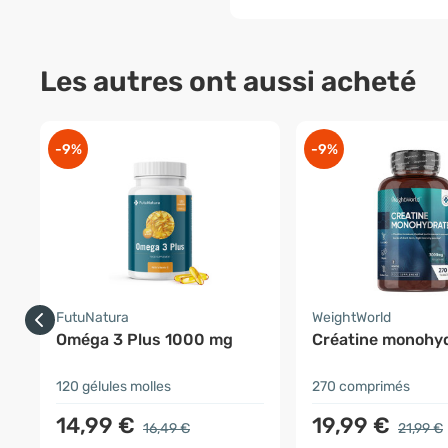
Les autres ont aussi acheté
-9%
-9%
FutuNatura
WeightWorld
Oméga 3 Plus 1000 mg
Créatine monohy
120 gélules molles
270 comprimés
14,99 €
19,99 €
16,49 €
21,99 €