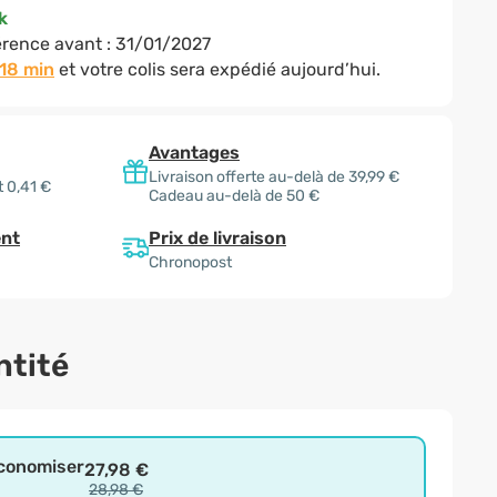
k
rence avant :
31/01/2027
 18 min
et votre colis sera expédié aujourd’hui.
Avantages
Livraison offerte au-delà de 39,99 €
 0,41 €
Cadeau au-delà de 50 €
Prix de livraison
nt
Chronopost
ntité
économiser
27,98 €
28,98 €