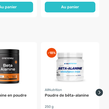
Au panier
Au panier
-18%
AllNutrition
O
nine en poudre
Poudre de bêta-alanine
250 g
e