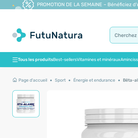
PROMOTION DE LA SEMAINE – Bénéficiez d'une
Tous les produits
Best-sellers
Vitamines et minéraux
Amincis
Page d'accueil
Sport
Énergie et endurance
Bêta-al