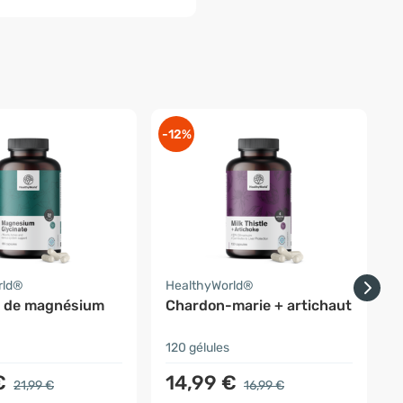
-12%
-
rld®
HealthyWorld®
A
e de magnésium
Chardon-marie + artichaut
120 gélules
2
€
14,99 €
21,99 €
16,99 €