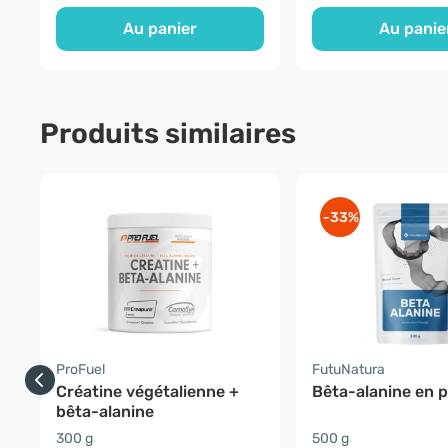
Au panier
Au panie
Produits similaires
-33%
ProFuel
FutuNatura
Créatine végétalienne +
Bêta-alanine en 
bêta-alanine
300 g
500 g