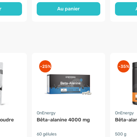
r
Au panier
-25%
-35%
OnEnergy
OnEnergy
poudre
Bêta-alanine 4000 mg
Bêta-ala
60 gélules
500 g