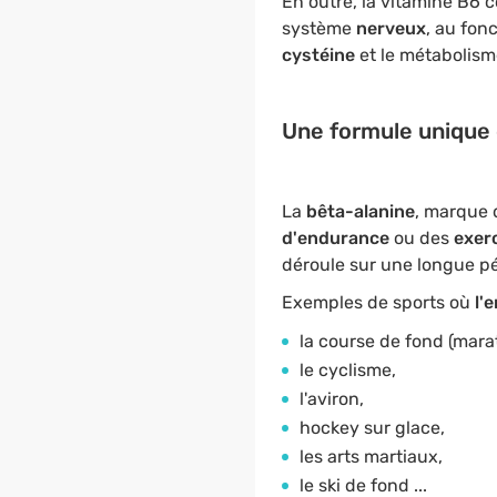
En outre, la vitamine B6 
système
nerveux
, au fo
cystéine
et le métabolism
Une formule unique
La
bêta-alanine
, marque 
d'endurance
ou des
exerc
déroule sur une longue pé
Exemples de sports où
l'
la course de fond (mara
le cyclisme,
l'aviron,
hockey sur glace,
les arts martiaux,
le ski de fond ...