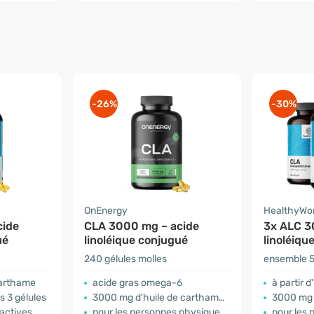
-26%
-30%
OnEnergy
HealthyWo
cide
CLA 3000 mg – acide
3x ALC 3
ué
linoléique conjugué
linoléiqu
240 gélules molles
ensemble 5
 carthame
acide gras omega-6
à partir 
 3 gélules
3000 mg d'huile de carthame dans 3 gélules
3000 mg 
 actives
pour les personnes physiquement actives
pour les 