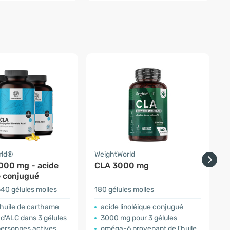
rld®
WeightWorld
000 mg - acide
CLA 3000 mg
e conjugué
40 gélules molles
180 gélules molles
6
d'huile de carthame
acide linoléique conjugué
d'ALC dans 3 gélules
3000 mg pour 3 gélules
personnes actives
oméga-6 provenant de l'huile de carthame