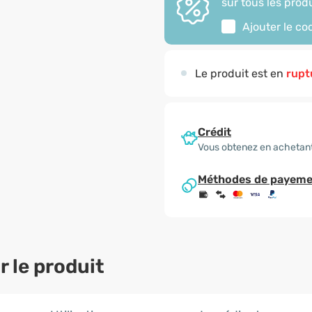
sur tous les produ
Ajouter le c
Le produit est en
rupt
Crédit
Vous obtenez en achetant
Méthodes de payeme
 le produit