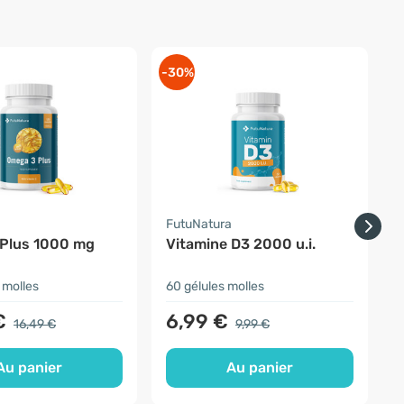
-30%
-
a
FutuNatura
H
Plus 1000 mg
Vitamine D3 2000 u.i.
 molles
60 gélules molles
1
€
6,99 €
16,49 €
9,99 €
Au panier
Au panier