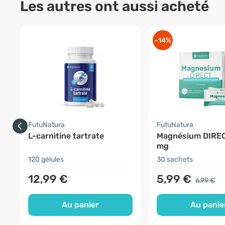
Les autres ont aussi acheté
-14%
FutuNatura
FutuNatura
L-carnitine tartrate
Magnésium DIRE
mg
120 gélules
30 sachets
12,99 €
5,99 €
6,99 €
Au panier
Au panie