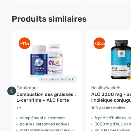
Produits similaires
-11%
-25%
En rupture de stock
FutuNatura
HealthyWorld®
Combustion des graisses :
ALC 3000 mg - a
L-carnitine + ALC Forte
linoléique conjug
kit
180 gélules molles
complément alimentaire
à partir d'huile de
pour les personnes actives
3000 mg d'ALC dans
métabolisme énergétique plus rapide
pour les personnes