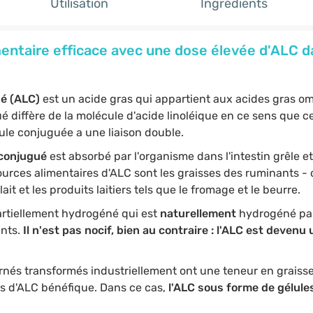
Utilisation
Ingrédients
ntaire efficace avec une dose élevée d'ALC da
ué (ALC)
est un acide gras qui appartient aux acides gras o
é diffère de la molécule d'acide linoléique en ce sens que ce
cule conjuguée a une liaison double.
 conjugué
est absorbé par l'organisme dans l'intestin grêle et
urces alimentaires d'ALC sont les graisses des ruminants - c
ait et les produits laitiers tels que le fromage et le beurre.
artiellement hydrogéné qui est
naturellement
hydrogéné par
nts.
Il n'est pas nocif, bien au contraire : l'ALC est deven
arnés transformés industriellement ont une teneur en graisses
s d'ALC bénéfique. Dans ce cas,
l'ALC sous forme de gélul