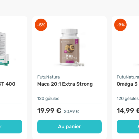
-5%
-9%
FutuNatura
FutuNatur
CT 400
Maca 20:1 Extra Strong
Oméga 3 
120 gélules
120 gélules
19,99 €
14,99 
20,99 €
r
Au panier