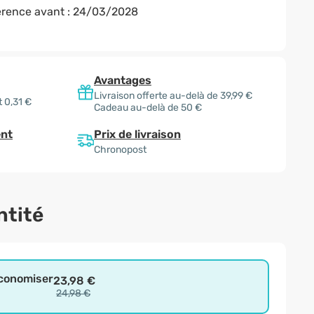
rence avant :
24/03/2028
Avantages
Livraison offerte au-delà de 39,99 €
 0,31 €
Cadeau au-delà de 50 €
Prix de livraison
nt
Chronopost
ntité
économiser
23,98 €
24,98 €