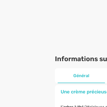
Informations sur
Général
Une crème précieuse 
L'arbre à thé
(
Melaleuca al