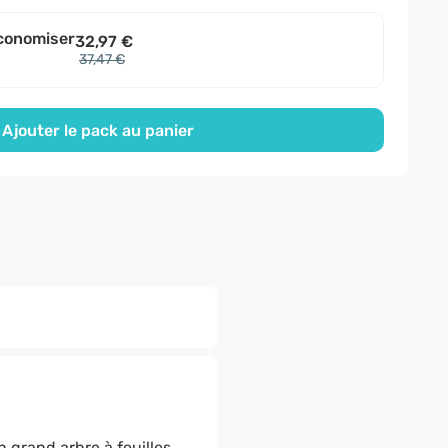
conomiser
32,97 €
37,47 €
Ajouter le pack au panier
un grand arbre à feuilles