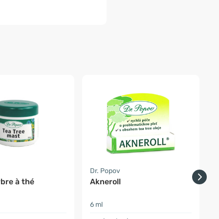
Dr. Popov
S
rbre à thé
Akneroll
c
6 ml
2