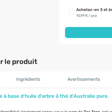
Achetez-en 3 et é
10,99 € / pce
 le produit
Ingrédients
Avertissements
à base d'huile d'arbre à thé d'Australie pure.
ternifolia)
, également connu sous le nom de
Tea Tree
, est 