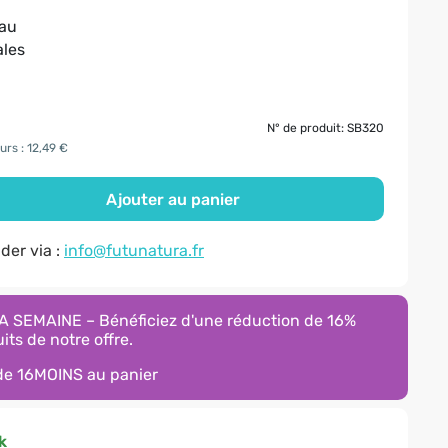
eau
ales
N° de produit: SB320
urs : 12,49 €
Ajouter au panier
er via :
info@futunatura.fr
 SEMAINE – Bénéficiez d'une réduction de 16%
its de notre offre.
ode
16MOINS
au panier
k