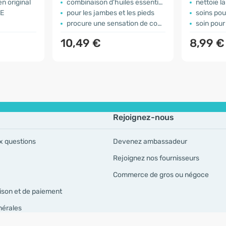
en original
combinaison d'huiles essentielles
nettoie l
 E
pour les jambes et les pieds
soins pou
procure une sensation de confort
soin pour
10,49 €
8,99 €
Rejoignez-nous
x questions
Devenez ambassadeur
Rejoignez nos fournisseurs
Commerce de gros ou négoce
ison et de paiement
nérales