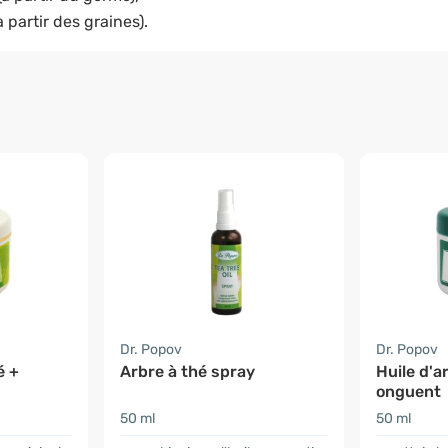
à partir des graines).
Dr. Popov
Dr. Popov
é +
Arbre à thé spray
Huile d'a
onguent
50 ml
50 ml