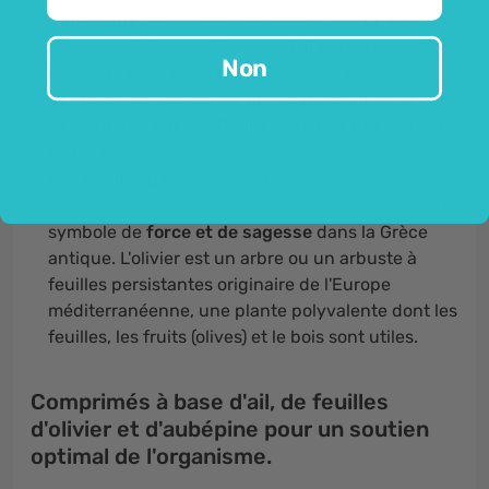
L'aubépine
(
Crataegus monogyna
) est un grand
arbuste originaire d'Europe, où il est le plus
Non
répandu, mais aussi d'Asie occidentale et
d'Afrique du Nord. C'est une plante épineuse qui
se distingue par ses
fleurs blanches et ses fruits
rouges.
Les feuilles d'olivier
(dont le nom scientifique
est
Olea europaea
) étaient considérées comme un
symbole de
force et de sagesse
dans la Grèce
antique. L'olivier est un arbre ou un arbuste à
feuilles persistantes originaire de l'Europe
méditerranéenne, une plante polyvalente dont les
feuilles, les fruits (olives) et le bois sont utiles.
Comprimés à base d'ail, de feuilles
d'olivier et d'aubépine pour un soutien
optimal de l'organisme.