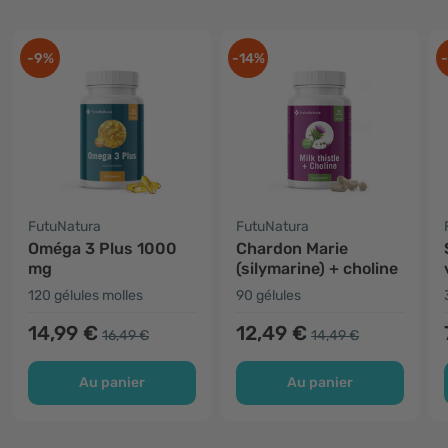
-9%
-14%
FutuNatura
FutuNatura
Oméga 3 Plus 1000
Chardon Marie
mg
(silymarine) + choline
120 gélules molles
90 gélules
14,99 €
12,49 €
16,49 €
14,49 €
Au panier
Au panier