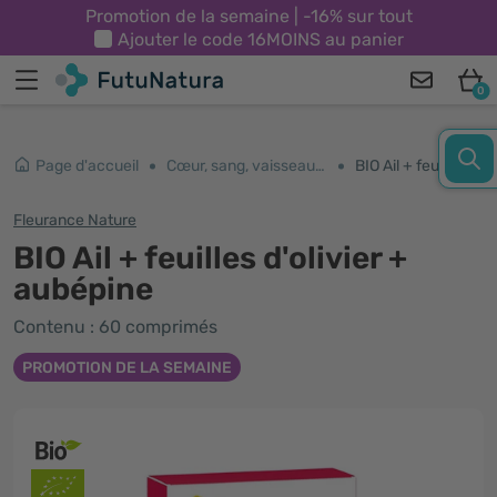
Promotion de la semaine | -16% sur tout
Ajouter le code
16MOINS
au panier
0
Page d'accueil
Cœur, sang, vaisseaux sanguins
BIO Ail + feuilles d'olivier + aubépine
Fleurance Nature
BIO Ail + feuilles d'olivier +
aubépine
Contenu : 60 comprimés
PROMOTION DE LA SEMAINE