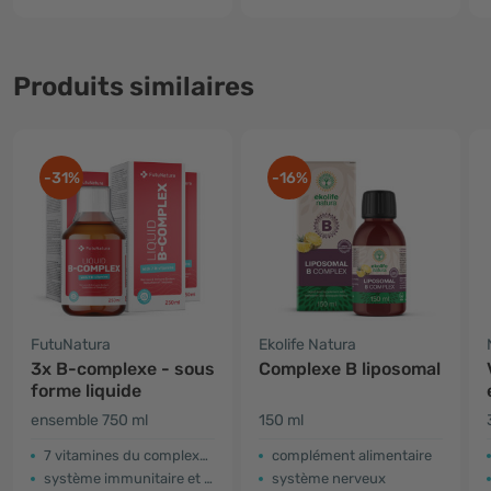
Produits similaires
-31%
-16%
FutuNatura
Ekolife Natura
3x B-complexe - sous
Complexe B liposomal
forme liquide
ensemble 750 ml
150 ml
7 vitamines du complexe B
complément alimentaire
système immunitaire et nerveux, plus d'énergie
système nerveux