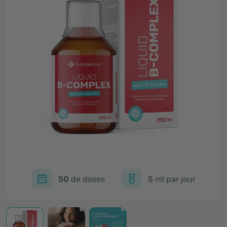
50
de doses
5
ml par jour