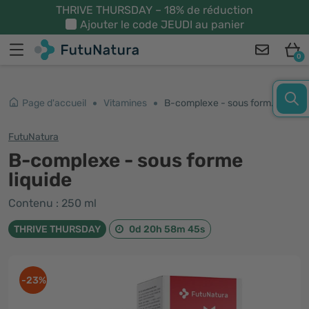
THRIVE THURSDAY – 18% de réduction
Ajouter le code
JEUDI
au panier
0
Page d'accueil
Vitamines
B-complexe - sous forme liquide
FutuNatura
B-complexe - sous forme
liquide
Contenu : 250 ml
THRIVE THURSDAY
0d 20h 58m 44s
-23%