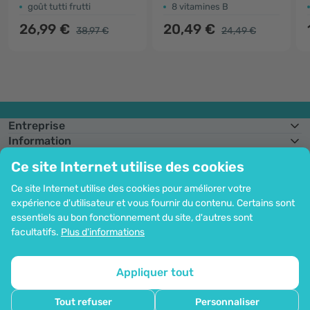
goût tutti frutti
8 vitamines B
26,99 €
20,49 €
38,97 €
24,49 €
Entreprise
Information
Rejoignez-nous
Ce site Internet utilise des cookies
Assistance et commandes
Ce site Internet utilise des cookies pour améliorer votre
expérience d'utilisateur et vous fournir du contenu. Certains sont
essentiels au bon fonctionnement du site, d'autres sont
Possibilité de paiement par carte. Protection garantie des données
facultatifs.
Plus d'informations
personnelles via le cryptage SSL.
Droit d'auteur© 2012 - 2026   |   Be Healthy Group d.o.o.
Plan du site
Utilisation des cookies
Configuration des cookies
Appliquer tout
Tout refuser
Personnaliser