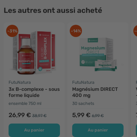
Les autres ont aussi acheté
-31%
-14%
-
FutuNatura
FutuNatura
3x B-complexe - sous
Magnésium DIRECT
forme liquide
400 mg
ensemble 750 ml
30 sachets
26,99 €
5,99 €
38,97 €
6,99 €
Au panier
Au panier